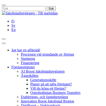
Hoppa
Stäng
till
Sök
innehållet
efter:
Fi
Sv
En
Sök
Huvudmeny
Jag har en affärsidé
Processen vid grundande av företag
Startpeng
Finansiering
Företagstjänster
AI Boost Jakobstadsregionen
Ägarskiften
Generationsskifte
Planer på att sälja företaget?
Vill du köpa ett företag?
Ostrobothnian Business Transfers
Etablerings- och fastighetstjänst
Innovation Boost Jakobstad Region
DigiBoost – Verktygsback