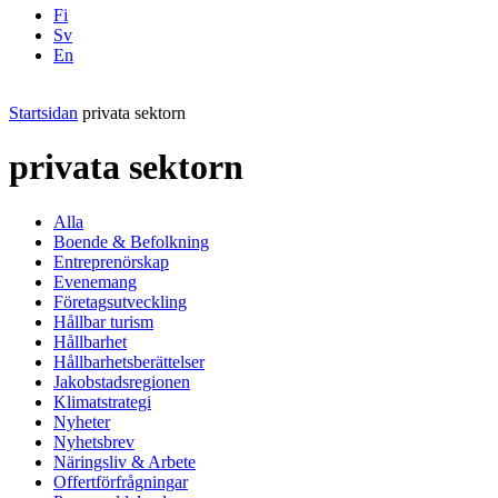
Fi
Sv
En
Facebook
Instagram
LinkedIN
YouTube
Startsidan
privata sektorn
privata sektorn
Alla
Boende & Befolkning
Entreprenörskap
Evenemang
Företagsutveckling
Hållbar turism
Hållbarhet
Hållbarhetsberättelser
Jakobstadsregionen
Klimatstrategi
Nyheter
Nyhetsbrev
Näringsliv & Arbete
Offertförfrågningar