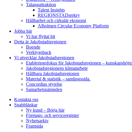
Talangattraktion
Talent Insights
REGIONSTADsrekry
Hållbarhet och cirkulär ekonomi
Alholmen Circular Economy Platform
Jobba här
Vi har flyttat hit
Detta är Jakobstadsregionen
Boende
Verktygsback
Vi utvecklar Jakobstadsregionen
Etableringsfokus för Jakobstadsregionen – kunskapshöjn
Jakobstadsregionens klimatarbete
Hållbara Jakobstadsregionen
Material & statistik – samlingssida.
Concordias styrelse
Samarbetsnämnden
Kontakta oss
Snabblänkar
Ny kund – Börja här
Företags- och serviceregister
Nyhetsarkiv
Framsida