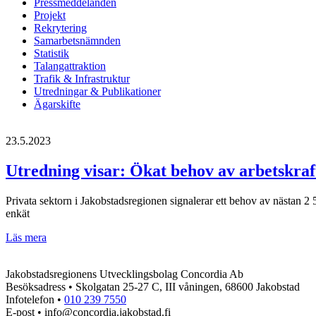
Pressmeddelanden
Projekt
Rekrytering
Samarbetsnämnden
Statistik
Talangattraktion
Trafik & Infrastruktur
Utredningar & Publikationer
Ägarskifte
23.5.2023
Utredning visar: Ökat behov av arbetskraf
Privata sektorn i Jakobstadsregionen signalerar ett behov av nästan
enkät
Utredning
Läs mera
visar:
Ökat
Jakobstadsregionens Utvecklingsbolag Concordia Ab
behov
Besöksadress • Skolgatan 25-27 C, III våningen, 68600 Jakobstad
av
Infotelefon •
010 239 7550
arbetskraft
E-post • info@concordia.jakobstad.fi
i