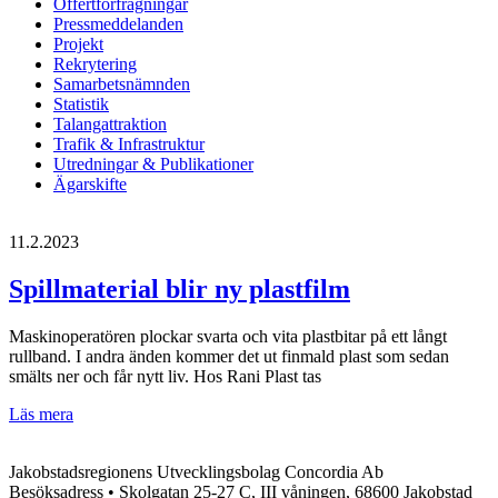
Offertförfrågningar
Pressmeddelanden
Projekt
Rekrytering
Samarbetsnämnden
Statistik
Talangattraktion
Trafik & Infrastruktur
Utredningar & Publikationer
Ägarskifte
11.2.2023
Spillmaterial blir ny plastfilm
Maskinoperatören plockar svarta och vita plastbitar på ett långt
rullband. I andra änden kommer det ut finmald plast som sedan
smälts ner och får nytt liv. Hos Rani Plast tas
Spillmaterial
Läs mera
blir
ny
Jakobstadsregionens Utvecklingsbolag Concordia Ab
plastfilm
Besöksadress • Skolgatan 25-27 C, III våningen, 68600 Jakobstad