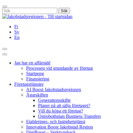
Hoppa
Stäng
till
Sök
innehållet
efter:
Fi
Sv
En
Sök
Huvudmeny
Jag har en affärsidé
Processen vid grundande av företag
Startpeng
Finansiering
Företagstjänster
AI Boost Jakobstadsregionen
Ägarskiften
Generationsskifte
Planer på att sälja företaget?
Vill du köpa ett företag?
Ostrobothnian Business Transfers
Etablerings- och fastighetstjänst
Innovation Boost Jakobstad Region
DigiBoost – Verktygsback