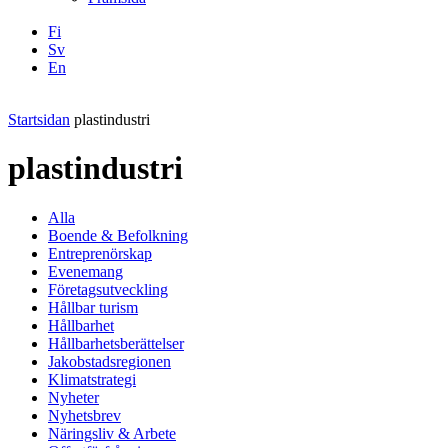
Fi
Sv
En
Facebook
Instagram
LinkedIN
YouTube
Startsidan
plastindustri
plastindustri
Alla
Boende & Befolkning
Entreprenörskap
Evenemang
Företagsutveckling
Hållbar turism
Hållbarhet
Hållbarhetsberättelser
Jakobstadsregionen
Klimatstrategi
Nyheter
Nyhetsbrev
Näringsliv & Arbete