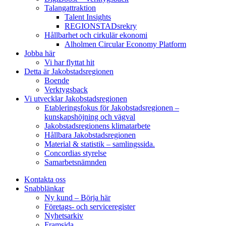
Talangattraktion
Talent Insights
REGIONSTADsrekry
Hållbarhet och cirkulär ekonomi
Alholmen Circular Economy Platform
Jobba här
Vi har flyttat hit
Detta är Jakobstadsregionen
Boende
Verktygsback
Vi utvecklar Jakobstadsregionen
Etableringsfokus för Jakobstadsregionen –
kunskapshöjning och vägval
Jakobstadsregionens klimatarbete
Hållbara Jakobstadsregionen
Material & statistik – samlingssida.
Concordias styrelse
Samarbetsnämnden
Kontakta oss
Snabblänkar
Ny kund – Börja här
Företags- och serviceregister
Nyhetsarkiv
Framsida