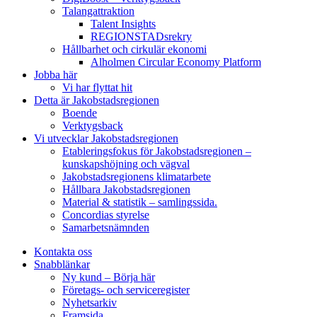
Talangattraktion
Talent Insights
REGIONSTADsrekry
Hållbarhet och cirkulär ekonomi
Alholmen Circular Economy Platform
Jobba här
Vi har flyttat hit
Detta är Jakobstadsregionen
Boende
Verktygsback
Vi utvecklar Jakobstadsregionen
Etableringsfokus för Jakobstadsregionen –
kunskapshöjning och vägval
Jakobstadsregionens klimatarbete
Hållbara Jakobstadsregionen
Material & statistik – samlingssida.
Concordias styrelse
Samarbetsnämnden
Kontakta oss
Snabblänkar
Ny kund – Börja här
Företags- och serviceregister
Nyhetsarkiv
Framsida