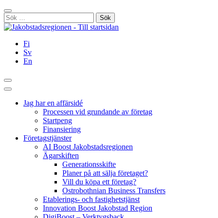
Hoppa
Stäng
till
Sök
innehållet
efter:
Fi
Sv
En
Sök
Huvudmeny
Jag har en affärsidé
Processen vid grundande av företag
Startpeng
Finansiering
Företagstjänster
AI Boost Jakobstadsregionen
Ägarskiften
Generationsskifte
Planer på att sälja företaget?
Vill du köpa ett företag?
Ostrobothnian Business Transfers
Etablerings- och fastighetstjänst
Innovation Boost Jakobstad Region
DigiBoost – Verktygsback