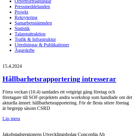
Offertförfrågningar
Pressmeddelanden
Projekt
Rekrytering
Samarbetsnämnden
Statistik
Talangattraktion
Trafik & Infrastruktur
Utredningar & Publikationer
Ägarskifte
15.4.2024
Hållbarhetsrapportering intresserar
Förra veckan (10.4) samlades ett vetgirigt gäng företag och
företagare till SOF-projektets andra workshop som handlade om det
aktuella ämnet: hållbarhetsrapportering. För de flesta större företag
är begrepp såsom CSRD
Hållbarhetsrapportering
Läs mera
intresserar
Jakobstadsregionens Utvecklingsbolag Concordia Ab