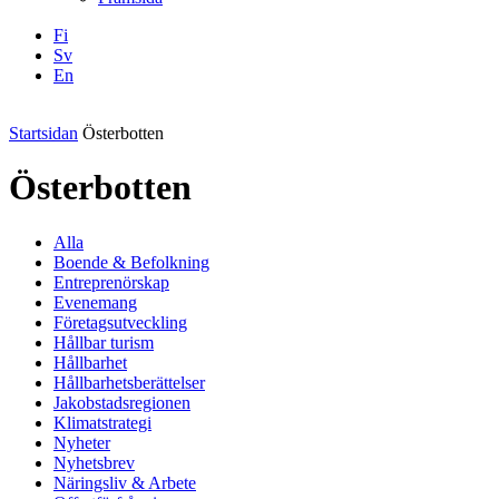
Fi
Sv
En
Facebook
Instagram
LinkedIN
YouTube
Startsidan
Österbotten
Österbotten
Alla
Boende & Befolkning
Entreprenörskap
Evenemang
Företagsutveckling
Hållbar turism
Hållbarhet
Hållbarhetsberättelser
Jakobstadsregionen
Klimatstrategi
Nyheter
Nyhetsbrev
Näringsliv & Arbete