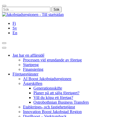
Hoppa
Stäng
till
Sök
innehållet
efter:
Fi
Sv
En
Sök
Huvudmeny
Jag har en affärsidé
Processen vid grundande av företag
Startpeng
Finansiering
Företagstjänster
AI Boost Jakobstadsregionen
Ägarskiften
Generationsskifte
Planer på att sälja företaget?
Vill du köpa ett företag?
Ostrobothnian Business Transfers
Etablerings- och fastighetstjänst
Innovation Boost Jakobstad Region
DigiBoost – Verktygsback