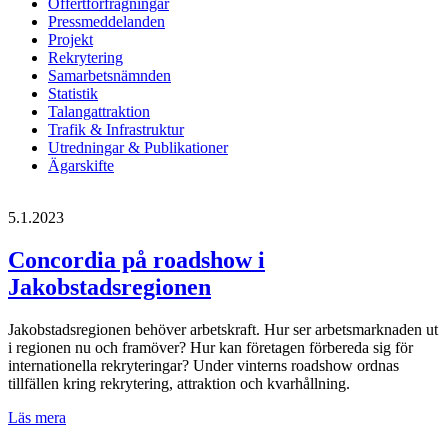
Offertförfrågningar
Pressmeddelanden
Projekt
Rekrytering
Samarbetsnämnden
Statistik
Talangattraktion
Trafik & Infrastruktur
Utredningar & Publikationer
Ägarskifte
5.1.2023
Concordia på roadshow i
Jakobstadsregionen
Jakobstadsregionen behöver arbetskraft. Hur ser arbetsmarknaden ut
i regionen nu och framöver? Hur kan företagen förbereda sig för
internationella rekryteringar? Under vinterns roadshow ordnas
tillfällen kring rekrytering, attraktion och kvarhållning.
Concordia
Läs mera
på