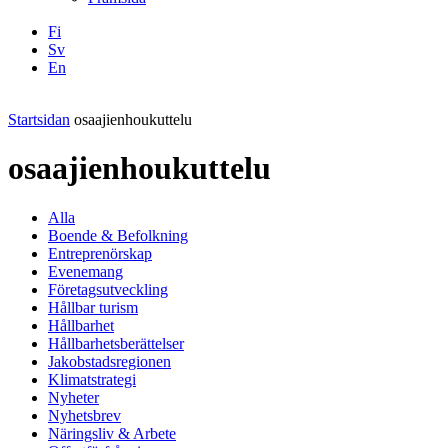
Fi
Sv
En
Facebook
Instagram
LinkedIN
YouTube
Startsidan
osaajienhoukuttelu
osaajienhoukuttelu
Alla
Boende & Befolkning
Entreprenörskap
Evenemang
Företagsutveckling
Hållbar turism
Hållbarhet
Hållbarhetsberättelser
Jakobstadsregionen
Klimatstrategi
Nyheter
Nyhetsbrev
Näringsliv & Arbete