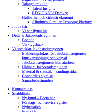
Talangattraktion
Talent Insights
REGIONSTADsrekry
Hållbarhet och cirkulär ekonomi
Alholmen Circular Economy Platform
Jobba här
Vi har flyttat hit
Detta är Jakobstadsregionen
Boende
Verktygsback
Vi utvecklar Jakobstadsregionen
Etableringsfokus för Jakobstadsregionen –
kunskapshöjning och vägval
Jakobstadsregionens klimatarbete
Hållbara Jakobstadsregionen
Material & statistik – samlingssida.
Concordias styrelse
Samarbetsnämnden
Kontakta oss
Snabblänkar
Ny kund – Börja här
Företags- och serviceregister
Nyhetsarkiv
Framsida