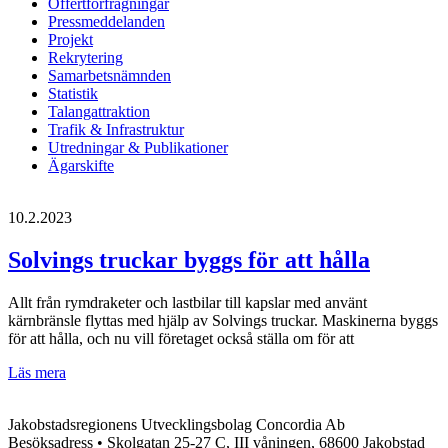
Offertförfrågningar
Pressmeddelanden
Projekt
Rekrytering
Samarbetsnämnden
Statistik
Talangattraktion
Trafik & Infrastruktur
Utredningar & Publikationer
Ägarskifte
10.2.2023
Solvings truckar byggs för att hålla
Allt från rymdraketer och lastbilar till kapslar med använt
kärnbränsle flyttas med hjälp av Solvings truckar. Maskinerna byggs
för att hålla, och nu vill företaget också ställa om för att
Solvings
Läs mera
truckar
byggs
Jakobstadsregionens Utvecklingsbolag Concordia Ab
för
Besöksadress • Skolgatan 25-27 C, III våningen, 68600 Jakobstad
att