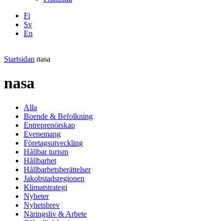
Fi
Sv
En
Facebook
Instagram
LinkedIN
YouTube
Startsidan
nasa
nasa
Alla
Boende & Befolkning
Entreprenörskap
Evenemang
Företagsutveckling
Hållbar turism
Hållbarhet
Hållbarhetsberättelser
Jakobstadsregionen
Klimatstrategi
Nyheter
Nyhetsbrev
Näringsliv & Arbete