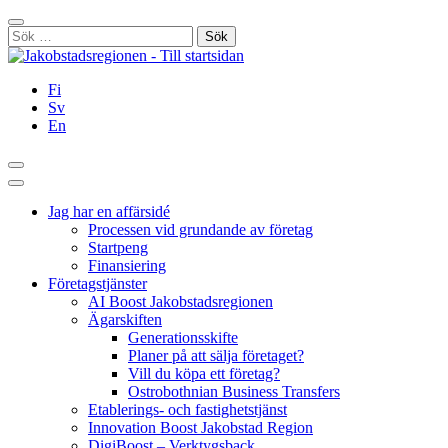
Hoppa
Stäng
till
Sök
innehållet
efter:
Fi
Sv
En
Sök
Huvudmeny
Jag har en affärsidé
Processen vid grundande av företag
Startpeng
Finansiering
Företagstjänster
AI Boost Jakobstadsregionen
Ägarskiften
Generationsskifte
Planer på att sälja företaget?
Vill du köpa ett företag?
Ostrobothnian Business Transfers
Etablerings- och fastighetstjänst
Innovation Boost Jakobstad Region
DigiBoost – Verktygsback