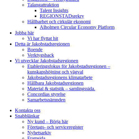
Talangattraktion
Talent Insights
REGIONSTADsrekry
Hållbarhet och cirkulär ekonomi
Alholmen Circular Economy Platform
Jobba här
Vi har flyttat hit
Detta är Jakobstadsregionen
Boende
Verktygsback
Vi utvecklar Jakobstadsregionen
Etableringsfokus för Jakobstadsregionen –
kunskapshöjning och vägval
Jakobstadsregionens klimatarbete
Hållbara Jakobstadsregionen
Material & statistik – samlingssida.
Concordias styrelse
Samarbetsnämnden
Kontakta oss
Snabblänkar
Ny kund – Börja här
Företags- och serviceregister
Nyhetsarkiv
Framsida