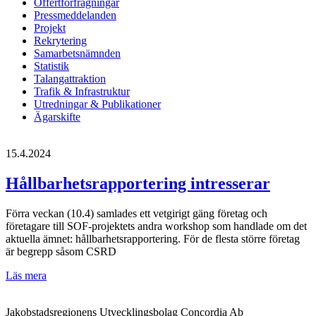
Offertförfrågningar
Pressmeddelanden
Projekt
Rekrytering
Samarbetsnämnden
Statistik
Talangattraktion
Trafik & Infrastruktur
Utredningar & Publikationer
Ägarskifte
15.4.2024
Hållbarhetsrapportering intresserar
Förra veckan (10.4) samlades ett vetgirigt gäng företag och
företagare till SOF-projektets andra workshop som handlade om det
aktuella ämnet: hållbarhetsrapportering. För de flesta större företag
är begrepp såsom CSRD
Hållbarhetsrapportering
Läs mera
intresserar
Jakobstadsregionens Utvecklingsbolag Concordia Ab