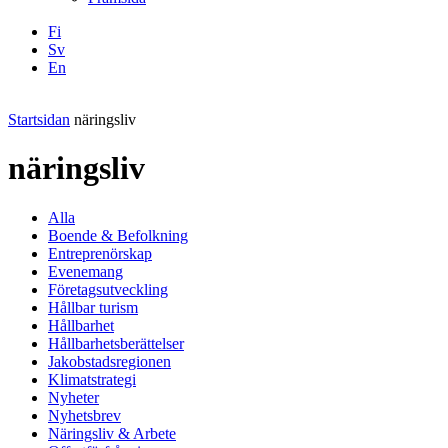
Fi
Sv
En
Facebook
Instagram
LinkedIN
YouTube
Startsidan
näringsliv
näringsliv
Alla
Boende & Befolkning
Entreprenörskap
Evenemang
Företagsutveckling
Hållbar turism
Hållbarhet
Hållbarhetsberättelser
Jakobstadsregionen
Klimatstrategi
Nyheter
Nyhetsbrev
Näringsliv & Arbete