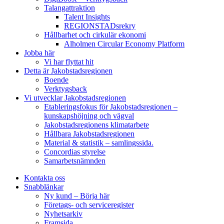
Talangattraktion
Talent Insights
REGIONSTADsrekry
Hållbarhet och cirkulär ekonomi
Alholmen Circular Economy Platform
Jobba här
Vi har flyttat hit
Detta är Jakobstadsregionen
Boende
Verktygsback
Vi utvecklar Jakobstadsregionen
Etableringsfokus för Jakobstadsregionen –
kunskapshöjning och vägval
Jakobstadsregionens klimatarbete
Hållbara Jakobstadsregionen
Material & statistik – samlingssida.
Concordias styrelse
Samarbetsnämnden
Kontakta oss
Snabblänkar
Ny kund – Börja här
Företags- och serviceregister
Nyhetsarkiv
Framsida