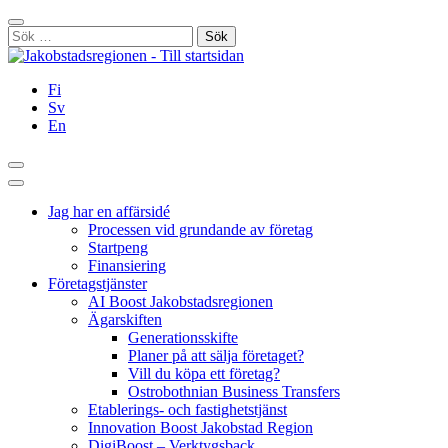
Hoppa
Stäng
till
Sök
innehållet
efter:
Fi
Sv
En
Sök
Huvudmeny
Jag har en affärsidé
Processen vid grundande av företag
Startpeng
Finansiering
Företagstjänster
AI Boost Jakobstadsregionen
Ägarskiften
Generationsskifte
Planer på att sälja företaget?
Vill du köpa ett företag?
Ostrobothnian Business Transfers
Etablerings- och fastighetstjänst
Innovation Boost Jakobstad Region
DigiBoost – Verktygsback