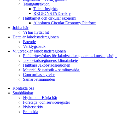
Talangattraktion
Talent Insights
REGIONSTADsrekry
Hållbarhet och cirkulär ekonomi
Alholmen Circular Economy Platform
Jobba här
Vi har flyttat hit
Detta är Jakobstadsregionen
Boende
Verktygsback
Vi utvecklar Jakobstadsregionen
Etableringsfokus för Jakobstadsregionen – kunskapshöjn
Jakobstadsregionens klimatarbete
Hållbara Jakobstadsregionen
Material & statistik – samlingssida.
Concordias styrelse
Samarbetsnämnden
Kontakta oss
Snabblänkar
Ny kund – Börja här
Företags- och serviceregister
Nyhetsarkiv
Framsida