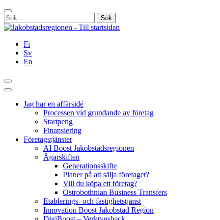
Hoppa
Stäng
till
Sök
innehållet
efter:
Fi
Sv
En
Sök
Huvudmeny
Jag har en affärsidé
Processen vid grundande av företag
Startpeng
Finansiering
Företagstjänster
AI Boost Jakobstadsregionen
Ägarskiften
Generationsskifte
Planer på att sälja företaget?
Vill du köpa ett företag?
Ostrobothnian Business Transfers
Etablerings- och fastighetstjänst
Innovation Boost Jakobstad Region
DigiBoost – Verktygsback