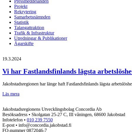
Pressmeddelanden
Projekt
Rekrytering
Samarbetsnämnden
Statistik
Talangattraktion
Trafik & Infrastruktur
Utredningar & Publikationer
Ägarskifte
19.3.2024
Vi har Fastlandsfinlands lägsta arbetslöshe
Jakobstadsregionen har länge haft Fastlandsfinlands lägsta arbetslöshe
Vi
Läs mera
har
Fastlandsfinlands
Jakobstadsregionens Utvecklingsbolag Concordia Ab
lägsta
Besöksadress • Skolgatan 25-27 C, III våningen, 68600 Jakobstad
arbetslöshet!
Infotelefon •
010 239 7550
E-post • info@concordia.jakobstad.fi
FO-nummer 0872046-7