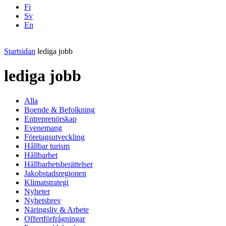
Fi
Sv
En
Facebook
Instagram
LinkedIN
YouTube
Startsidan
lediga jobb
lediga jobb
Alla
Boende & Befolkning
Entreprenörskap
Evenemang
Företagsutveckling
Hållbar turism
Hållbarhet
Hållbarhetsberättelser
Jakobstadsregionen
Klimatstrategi
Nyheter
Nyhetsbrev
Näringsliv & Arbete
Offertförfrågningar