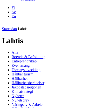
Fi
Sv
En
Facebook
Instagram
LinkedIN
YouTube
Startsidan
Lahtis
Lahtis
Alla
Boende & Befolkning
Entreprenörskap
Evenemang
Företagsutveckling
Hållbar turism
Hållbarhet
Hållbarhetsberättelser
Jakobstadsregionen
Klimatstrategi
Nyheter
Nyhetsbrev
Näringsliv & Arbete