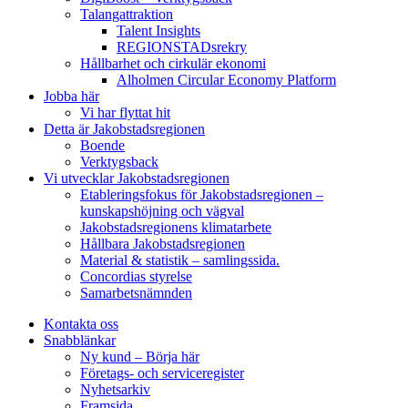
Talangattraktion
Talent Insights
REGIONSTADsrekry
Hållbarhet och cirkulär ekonomi
Alholmen Circular Economy Platform
Jobba här
Vi har flyttat hit
Detta är Jakobstadsregionen
Boende
Verktygsback
Vi utvecklar Jakobstadsregionen
Etableringsfokus för Jakobstadsregionen –
kunskapshöjning och vägval
Jakobstadsregionens klimatarbete
Hållbara Jakobstadsregionen
Material & statistik – samlingssida.
Concordias styrelse
Samarbetsnämnden
Kontakta oss
Snabblänkar
Ny kund – Börja här
Företags- och serviceregister
Nyhetsarkiv
Framsida