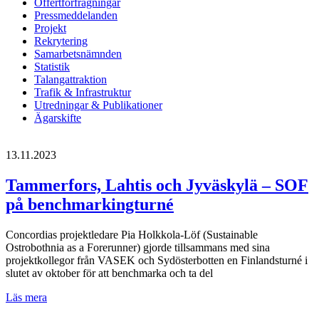
Offertförfrågningar
Pressmeddelanden
Projekt
Rekrytering
Samarbetsnämnden
Statistik
Talangattraktion
Trafik & Infrastruktur
Utredningar & Publikationer
Ägarskifte
13.11.2023
Tammerfors, Lahtis och Jyväskylä – SOF
på benchmarkingturné
Concordias projektledare Pia Holkkola-Löf (Sustainable
Ostrobothnia as a Forerunner) gjorde tillsammans med sina
projektkollegor från VASEK och Sydösterbotten en Finlandsturné i
slutet av oktober för att benchmarka och ta del
Tammerfors,
Läs mera
Lahtis