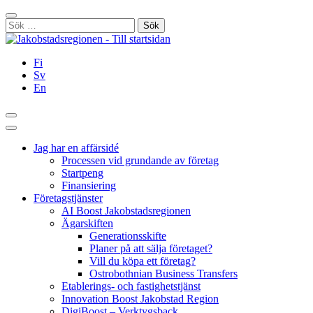
Hoppa
Stäng
till
Sök
innehållet
efter:
Fi
Sv
En
Sök
Huvudmeny
Jag har en affärsidé
Processen vid grundande av företag
Startpeng
Finansiering
Företagstjänster
AI Boost Jakobstadsregionen
Ägarskiften
Generationsskifte
Planer på att sälja företaget?
Vill du köpa ett företag?
Ostrobothnian Business Transfers
Etablerings- och fastighetstjänst
Innovation Boost Jakobstad Region
DigiBoost – Verktygsback