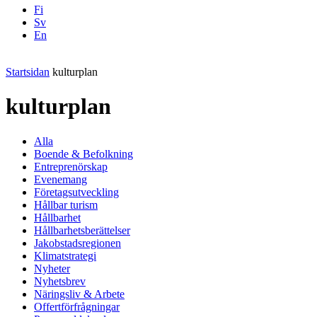
Fi
Sv
En
Facebook
Instagram
LinkedIN
YouTube
Startsidan
kulturplan
kulturplan
Alla
Boende & Befolkning
Entreprenörskap
Evenemang
Företagsutveckling
Hållbar turism
Hållbarhet
Hållbarhetsberättelser
Jakobstadsregionen
Klimatstrategi
Nyheter
Nyhetsbrev
Näringsliv & Arbete
Offertförfrågningar