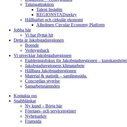
Talangattraktion
Talent Insights
REGIONSTADsrekry
Hållbarhet och cirkulär ekonomi
Alholmen Circular Economy Platform
Jobba här
Vi har flyttat hit
Detta är Jakobstadsregionen
Boende
Verktygsback
Vi utvecklar Jakobstadsregionen
Etableringsfokus för Jakobstadsregionen – kunskapshöjn
Jakobstadsregionens klimatarbete
Hållbara Jakobstadsregionen
Material & statistik – samlingssida.
Concordias styrelse
Samarbetsnämnden
Kontakta oss
Snabblänkar
Ny kund – Börja här
Företags- och serviceregister
Nyhetsarkiv
Framsida