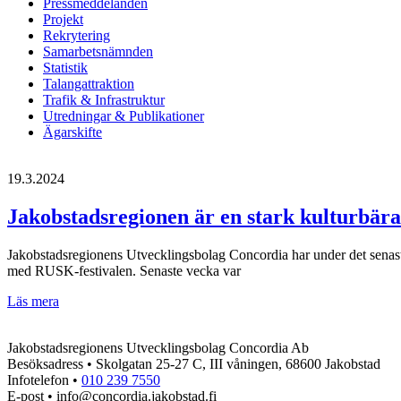
Pressmeddelanden
Projekt
Rekrytering
Samarbetsnämnden
Statistik
Talangattraktion
Trafik & Infrastruktur
Utredningar & Publikationer
Ägarskifte
19.3.2024
Jakobstadsregionen är en stark kulturbärare
Jakobstadsregionens Utvecklingsbolag Concordia har under det senaste 
med RUSK-festivalen. Senaste vecka var
Jakobstadsregionen
Läs mera
är
en
Jakobstadsregionens Utvecklingsbolag Concordia Ab
stark
Besöksadress • Skolgatan 25-27 C, III våningen, 68600 Jakobstad
kulturbärare
Infotelefon •
010 239 7550
–
E-post • info@concordia.jakobstad.fi
låt