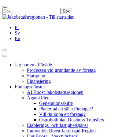
Hoppa
Stäng
till
Sök
innehållet
efter:
Fi
Sv
En
Sök
Huvudmeny
Jag har en affärsidé
Processen vid grundande av företag
Startpeng
Finansiering
Företagstjänster
AI Boost Jakobstadsregionen
Ägarskiften
Generationsskifte
Planer på att sälja företaget?
Vill du köpa ett företag?
Ostrobothnian Business Transfers
Etablerings- och fastighetstjänst
Innovation Boost Jakobstad Region
DigiBoost – Verktygsback