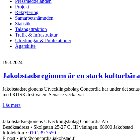
Pressmeddelanden
Projekt
Rekrytering
Samarbetsnämnden
Statistik
Talangattraktion
Trafik & Infrastruktur
Utredningar & Publikationer
Ägarskifte
19.3.2024
Jakobstadsregionen är en stark kulturbärare
Jakobstadsregionens Utvecklingsbolag Concordia har under det senaste 
med RUSK-festivalen. Senaste vecka var
Jakobstadsregionen
Läs mera
är
en
Jakobstadsregionens Utvecklingsbolag Concordia Ab
stark
Besöksadress • Skolgatan 25-27 C, III våningen, 68600 Jakobstad
kulturbärare
Infotelefon •
010 239 7550
–
E-post • info@concordia.jakobstad.fi
låt