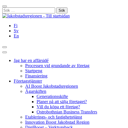
Hoppa
Stäng
till
Sök
innehållet
efter:
Fi
Sv
En
Sök
Huvudmeny
Jag har en affärsidé
Processen vid grundande av företag
Startpeng
Finansiering
Företagstjänster
AI Boost Jakobstadsregionen
Ägarskiften
Generationsskifte
Planer på att sälja företaget?
Vill du köpa ett företag?
Ostrobothnian Business Transfers
Etablerings- och fastighetstjänst
Innovation Boost Jakobstad Region
DigiBoost – Verktygsback