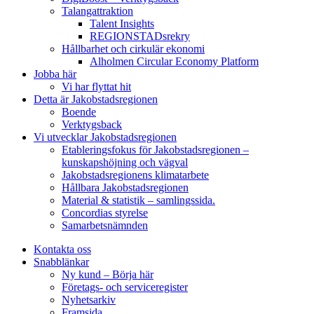
Talangattraktion
Talent Insights
REGIONSTADsrekry
Hållbarhet och cirkulär ekonomi
Alholmen Circular Economy Platform
Jobba här
Vi har flyttat hit
Detta är Jakobstadsregionen
Boende
Verktygsback
Vi utvecklar Jakobstadsregionen
Etableringsfokus för Jakobstadsregionen –
kunskapshöjning och vägval
Jakobstadsregionens klimatarbete
Hållbara Jakobstadsregionen
Material & statistik – samlingssida.
Concordias styrelse
Samarbetsnämnden
Kontakta oss
Snabblänkar
Ny kund – Börja här
Företags- och serviceregister
Nyhetsarkiv
Framsida