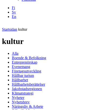
Fi
Sv
En
Facebook
Instagram
LinkedIN
YouTube
Startsidan
kultur
kultur
Alla
Boende & Befolkning
Entreprenörskap
Evenemang
Företagsutveckling
Hållbar turism
Hållbarhet
Hållbarhetsberättelser
Jakobstadsregionen
Klimatstrategi
Nyheter
Nyhetsbrev
Näringsliv & Arbete