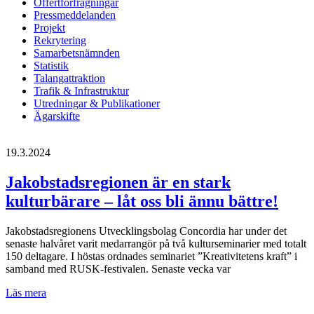
Offertförfrågningar
Pressmeddelanden
Projekt
Rekrytering
Samarbetsnämnden
Statistik
Talangattraktion
Trafik & Infrastruktur
Utredningar & Publikationer
Ägarskifte
19.3.2024
Jakobstadsregionen är en stark
kulturbärare – låt oss bli ännu bättre!
Jakobstadsregionens Utvecklingsbolag Concordia har under det
senaste halvåret varit medarrangör på två kulturseminarier med totalt
150 deltagare. I höstas ordnades seminariet ”Kreativitetens kraft” i
samband med RUSK-festivalen. Senaste vecka var
Jakobstadsregionen
Läs mera
är