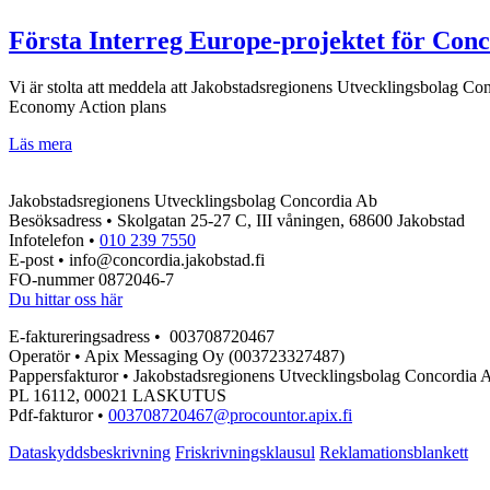
till
Tyskland
Första Interreg Europe-projektet för Conco
Vi är stolta att meddela att Jakobstadsregionens Utvecklingsbolag Con
Economy Action plans
Första
Läs mera
Interreg
Europe-
Jakobstadsregionens Utvecklingsbolag Concordia Ab
projektet
Besöksadress • Skolgatan 25-27 C, III våningen, 68600 Jakobstad
för
Infotelefon •
010 239 7550
Concordia
E-post • info@concordia.jakobstad.fi
–
FO-nummer 0872046-7
regionala
Du hittar oss här
klimatstrategin
i
E-faktureringsadress • 003708720467
fokus
Operatör • Apix Messaging Oy (003723327487)
Pappersfakturor • Jakobstadsregionens Utvecklingsbolag Concordia 
PL 16112, 00021 LASKUTUS
Pdf-fakturor •
003708720467@procountor.apix.fi
Dataskyddsbeskrivning
Friskrivningsklausul
Reklamationsblankett