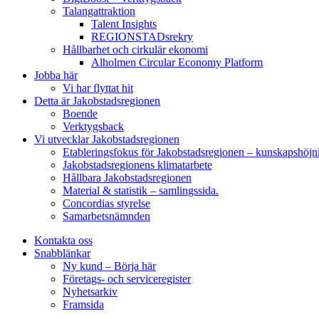
Talangattraktion
Talent Insights
REGIONSTADsrekry
Hållbarhet och cirkulär ekonomi
Alholmen Circular Economy Platform
Jobba här
Vi har flyttat hit
Detta är Jakobstadsregionen
Boende
Verktygsback
Vi utvecklar Jakobstadsregionen
Etableringsfokus för Jakobstadsregionen – kunskapshöjn
Jakobstadsregionens klimatarbete
Hållbara Jakobstadsregionen
Material & statistik – samlingssida.
Concordias styrelse
Samarbetsnämnden
Kontakta oss
Snabblänkar
Ny kund – Börja här
Företags- och serviceregister
Nyhetsarkiv
Framsida