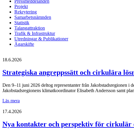
Pressmeddelanden
Projekt
Rekrytering
Samarbetsnämnden
Statistik
Talangattraktion
Trafik & Infrastruktur
Utredningar & Publikationer
Ägarskifte
18.6.2026
Strategiska angreppssätt och cirkulära lö
Den 9–11 juni 2026 deltog representanter från Jakobstadsregionen i 
Jakobstadsregionens klimatkoordinator Elisabeth Andersson samt pla
Strategiska
Läs mera
angreppssätt
och
17.4.2026
cirkulära
lösningar
Nya kontakter och perspektiv för cirkulär
i
fokus