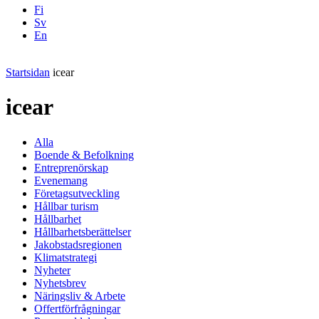
Fi
Sv
En
Facebook
Instagram
LinkedIN
YouTube
Startsidan
icear
icear
Alla
Boende & Befolkning
Entreprenörskap
Evenemang
Företagsutveckling
Hållbar turism
Hållbarhet
Hållbarhetsberättelser
Jakobstadsregionen
Klimatstrategi
Nyheter
Nyhetsbrev
Näringsliv & Arbete
Offertförfrågningar