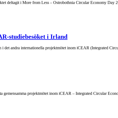
ektet deltagit i More from Less – Ostrobothnia Circular Economy Day 20
R-studiebesöket i Irland
 i det andra internationella projektmötet inom iCEAR (Integrated Circu
 första gemensamma projektmötet inom iCEAR – Integrated Circular Econo