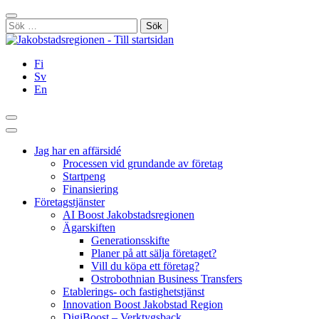
Hoppa
Stäng
till
Sök
innehållet
efter:
Fi
Sv
En
Sök
Huvudmeny
Jag har en affärsidé
Processen vid grundande av företag
Startpeng
Finansiering
Företagstjänster
AI Boost Jakobstadsregionen
Ägarskiften
Generationsskifte
Planer på att sälja företaget?
Vill du köpa ett företag?
Ostrobothnian Business Transfers
Etablerings- och fastighetstjänst
Innovation Boost Jakobstad Region
DigiBoost – Verktygsback