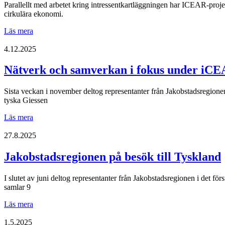
Parallellt med arbetet kring intressentkartläggningen har ICEAR-proj
under
cirkulära ekonomi.
iCEAR:s
studiebesök
Nya
Läs mera
i
kontakter
Opole
och
4.12.2025
perspektiv
för
Nätverk och samverkan i fokus under iCEA
cirkulär
ekonomi
Sista veckan i november deltog representanter från Jakobstadsregionen
i
tyska Giessen
Österbotten
Nätverk
Läs mera
och
samverkan
27.8.2025
i
fokus
Jakobstadsregionen på besök till Tyskland
under
iCEAR-
I slutet av juni deltog representanter från Jakobstadsregionen i det
studiebesöket
samlar 9
i
Irland
Jakobstadsregionen
Läs mera
på
besök
1.5.2025