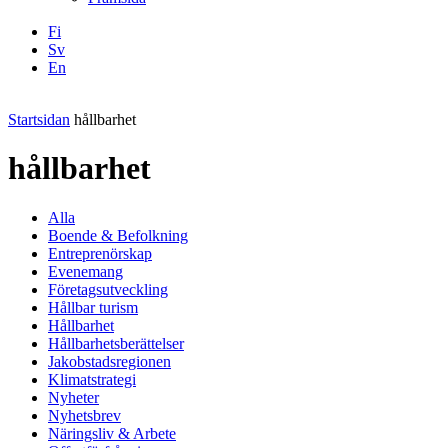
Fi
Sv
En
Facebook
Instagram
LinkedIN
YouTube
Startsidan
hållbarhet
hållbarhet
Alla
Boende & Befolkning
Entreprenörskap
Evenemang
Företagsutveckling
Hållbar turism
Hållbarhet
Hållbarhetsberättelser
Jakobstadsregionen
Klimatstrategi
Nyheter
Nyhetsbrev
Näringsliv & Arbete