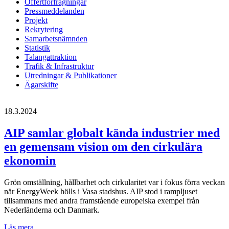
Offertförfrågningar
Pressmeddelanden
Projekt
Rekrytering
Samarbetsnämnden
Statistik
Talangattraktion
Trafik & Infrastruktur
Utredningar & Publikationer
Ägarskifte
18.3.2024
AIP samlar globalt kända industrier med
en gemensam vision om den cirkulära
ekonomin
Grön omställning, hållbarhet och cirkularitet var i fokus förra veckan
när EnergyWeek hölls i Vasa stadshus. AIP stod i rampljuset
tillsammans med andra framstående europeiska exempel från
Nederländerna och Danmark.
AIP
Läs mera