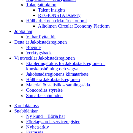
Talangattraktion
Talent Insights
REGIONSTADsrekry
Hållbarhet och cirkulär ekonomi
Alholmen Circular Economy Platform
Jobba här
Vi har flyttat hit
Detta är Jakobstadsregionen
Boende
Verktygsback
Vi utvecklar Jakobstadsregionen
Etableringsfokus för Jakobstadsregionen –
kunskapshöjning och vägval
Jakobstadsregionens klimatarbete
Hållbara Jakobstadsregionen
Material & statistik – samlingssida.
Concordias styrelse
Samarbetsnämnden
Kontakta oss
Snabblänkar
Ny kund – Börja här
Företags- och serviceregister
Nyhetsarkiv
Framsida