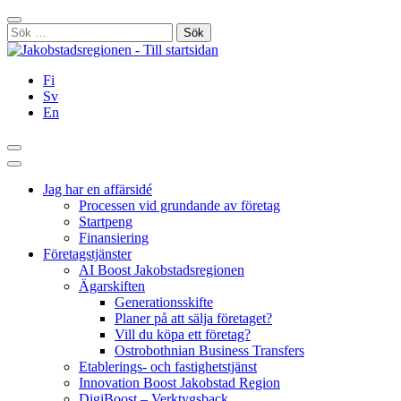
Hoppa
Stäng
till
Sök
innehållet
efter:
Fi
Sv
En
Sök
Huvudmeny
Jag har en affärsidé
Processen vid grundande av företag
Startpeng
Finansiering
Företagstjänster
AI Boost Jakobstadsregionen
Ägarskiften
Generationsskifte
Planer på att sälja företaget?
Vill du köpa ett företag?
Ostrobothnian Business Transfers
Etablerings- och fastighetstjänst
Innovation Boost Jakobstad Region
DigiBoost – Verktygsback