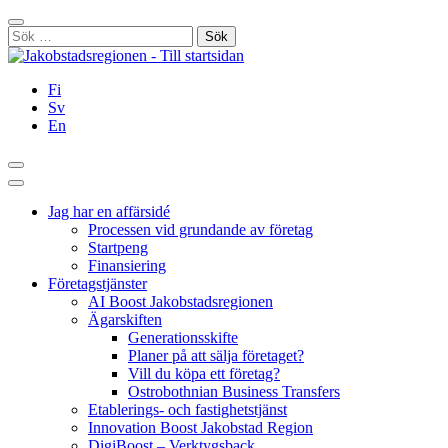
Hoppa
Stäng
till
Sök
innehållet
efter:
Fi
Sv
En
Sök
Huvudmeny
Jag har en affärsidé
Processen vid grundande av företag
Startpeng
Finansiering
Företagstjänster
AI Boost Jakobstadsregionen
Ägarskiften
Generationsskifte
Planer på att sälja företaget?
Vill du köpa ett företag?
Ostrobothnian Business Transfers
Etablerings- och fastighetstjänst
Innovation Boost Jakobstad Region
DigiBoost – Verktygsback