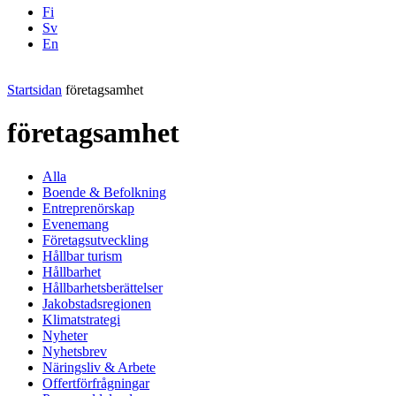
Fi
Sv
En
Facebook
Instagram
LinkedIN
YouTube
Startsidan
företagsamhet
företagsamhet
Alla
Boende & Befolkning
Entreprenörskap
Evenemang
Företagsutveckling
Hållbar turism
Hållbarhet
Hållbarhetsberättelser
Jakobstadsregionen
Klimatstrategi
Nyheter
Nyhetsbrev
Näringsliv & Arbete
Offertförfrågningar