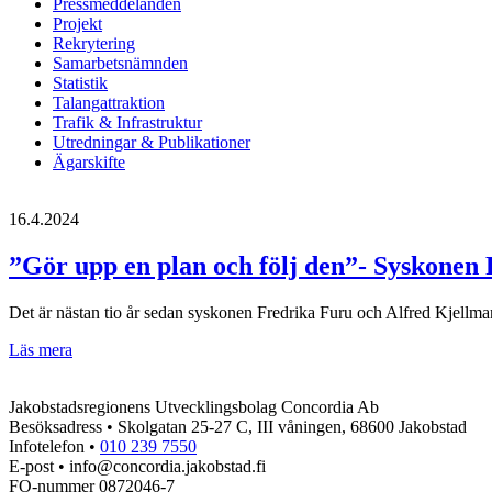
Pressmeddelanden
Projekt
Rekrytering
Samarbetsnämnden
Statistik
Talangattraktion
Trafik & Infrastruktur
Utredningar & Publikationer
Ägarskifte
16.4.2024
”Gör upp en plan och följ den”- Syskonen 
Det är nästan tio år sedan syskonen Fredrika Furu och Alfred Kjellman 
”Gör
Läs mera
upp
en
Jakobstadsregionens Utvecklingsbolag Concordia Ab
plan
Besöksadress • Skolgatan 25-27 C, III våningen, 68600 Jakobstad
och
Infotelefon •
010 239 7550
följ
E-post • info@concordia.jakobstad.fi
den”-
FO-nummer 0872046-7
Syskonen