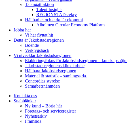
Talangattraktion
Talent Insights
REGIONSTADsrekry
Hållbarhet och cirkulär ekonomi
Alholmen Circular Economy Platform
Jobba här
Vi har flyttat hit
Detta är Jakobstadsregionen
Boende
Verktygsback
Vi utvecklar Jakobstadsregionen
Etableringsfokus för Jakobstadsregionen – kunskapshöjn
Jakobstadsregionens klimatarbete
Hållbara Jakobstadsregionen
Material & statistik – samlingssida.
Concordias styrelse
Samarbetsnämnden
Kontakta oss
Snabblänkar
Ny kund – Börja här
Företags- och serviceregister
Nyhetsarkiv
Framsida