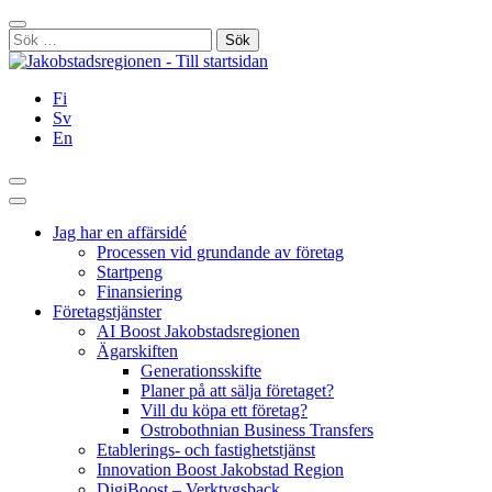
Hoppa
Stäng
till
Sök
innehållet
efter:
Fi
Sv
En
Sök
Huvudmeny
Jag har en affärsidé
Processen vid grundande av företag
Startpeng
Finansiering
Företagstjänster
AI Boost Jakobstadsregionen
Ägarskiften
Generationsskifte
Planer på att sälja företaget?
Vill du köpa ett företag?
Ostrobothnian Business Transfers
Etablerings- och fastighetstjänst
Innovation Boost Jakobstad Region
DigiBoost – Verktygsback