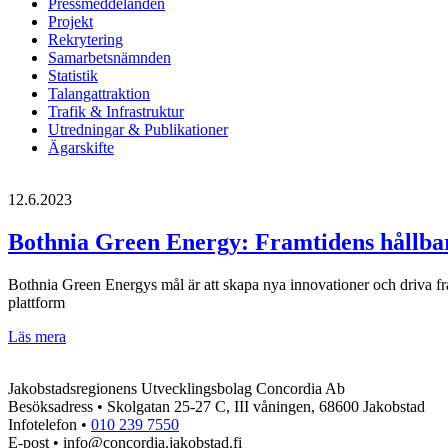
Pressmeddelanden
Projekt
Rekrytering
Samarbetsnämnden
Statistik
Talangattraktion
Trafik & Infrastruktur
Utredningar & Publikationer
Ägarskifte
12.6.2023
Bothnia Green Energy: Framtidens hållbar
Bothnia Green Energys mål är att skapa nya innovationer och driva fr
plattform
Bothnia
Läs mera
Green
Energy:
Jakobstadsregionens Utvecklingsbolag Concordia Ab
Framtidens
Besöksadress • Skolgatan 25-27 C, III våningen, 68600 Jakobstad
hållbara
Infotelefon •
010 239 7550
energi
E-post • info@concordia.jakobstad.fi
tar