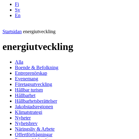
Fi
Sv
En
Facebook
Instagram
LinkedIN
YouTube
Startsidan
energiutveckling
energiutveckling
Alla
Boende & Befolkning
Entreprenörskap
Evenemang
Företagsutveckling
Hållbar turism
Hållbarhet
Hållbarhetsberättelser
Jakobstadsregionen
Klimatstrategi
Nyheter
Nyhetsbrev
Näringsliv & Arbete
Offertförfrågningar