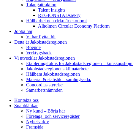
Talangattraktion
Talent Insights
REGIONSTADsrekry
Hållbarhet och cirkulär ekonomi
Alholmen Circular Economy Platform
Jobba här
Vi har flyttat hit
Detta är Jakobstadsregionen
Boende
Verktygsback
Vi utvecklar Jakobstadsregionen
Etableringsfokus för Jakobstadsregionen – kunskapshöjn
Jakobstadsregionens klimatarbete
Hållbara Jakobstadsregionen
Material & statistik – samlingssida.
Concordias styrelse
Samarbetsnämnden
Kontakta oss
Snabblänkar
Ny kund – Börja här
Företags- och serviceregister
Nyhetsarkiv
Framsida