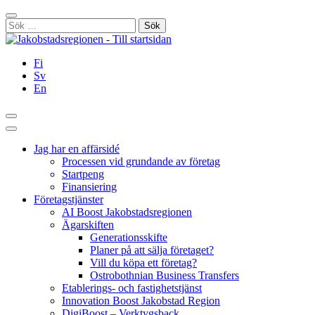
Hoppa
Stäng
till
Sök
innehållet
efter:
Fi
Sv
En
Sök
Huvudmeny
Jag har en affärsidé
Processen vid grundande av företag
Startpeng
Finansiering
Företagstjänster
AI Boost Jakobstadsregionen
Ägarskiften
Generationsskifte
Planer på att sälja företaget?
Vill du köpa ett företag?
Ostrobothnian Business Transfers
Etablerings- och fastighetstjänst
Innovation Boost Jakobstad Region
DigiBoost – Verktygsback