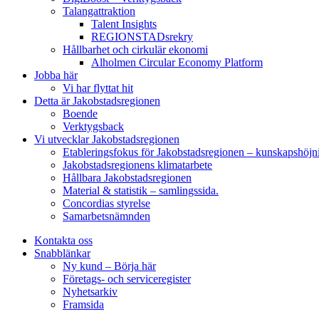
Talangattraktion
Talent Insights
REGIONSTADsrekry
Hållbarhet och cirkulär ekonomi
Alholmen Circular Economy Platform
Jobba här
Vi har flyttat hit
Detta är Jakobstadsregionen
Boende
Verktygsback
Vi utvecklar Jakobstadsregionen
Etableringsfokus för Jakobstadsregionen – kunskapshöjn
Jakobstadsregionens klimatarbete
Hållbara Jakobstadsregionen
Material & statistik – samlingssida.
Concordias styrelse
Samarbetsnämnden
Kontakta oss
Snabblänkar
Ny kund – Börja här
Företags- och serviceregister
Nyhetsarkiv
Framsida