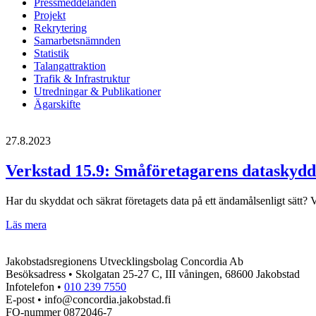
Pressmeddelanden
Projekt
Rekrytering
Samarbetsnämnden
Statistik
Talangattraktion
Trafik & Infrastruktur
Utredningar & Publikationer
Ägarskifte
27.8.2023
Verkstad 15.9: Småföretagarens dataskydd
Har du skyddat och säkrat företagets data på ett ändamålsenligt sätt
Verkstad
Läs mera
15.9:
Småföretagarens
Jakobstadsregionens Utvecklingsbolag Concordia Ab
dataskydd
Besöksadress • Skolgatan 25-27 C, III våningen, 68600 Jakobstad
Infotelefon •
010 239 7550
E-post • info@concordia.jakobstad.fi
FO-nummer 0872046-7