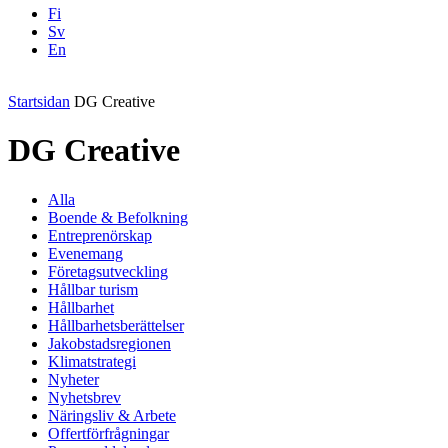
Fi
Sv
En
Facebook
Instagram
LinkedIN
YouTube
Startsidan
DG Creative
DG Creative
Alla
Boende & Befolkning
Entreprenörskap
Evenemang
Företagsutveckling
Hållbar turism
Hållbarhet
Hållbarhetsberättelser
Jakobstadsregionen
Klimatstrategi
Nyheter
Nyhetsbrev
Näringsliv & Arbete
Offertförfrågningar