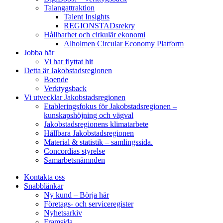
Talangattraktion
Talent Insights
REGIONSTADsrekry
Hållbarhet och cirkulär ekonomi
Alholmen Circular Economy Platform
Jobba här
Vi har flyttat hit
Detta är Jakobstadsregionen
Boende
Verktygsback
Vi utvecklar Jakobstadsregionen
Etableringsfokus för Jakobstadsregionen –
kunskapshöjning och vägval
Jakobstadsregionens klimatarbete
Hållbara Jakobstadsregionen
Material & statistik – samlingssida.
Concordias styrelse
Samarbetsnämnden
Kontakta oss
Snabblänkar
Ny kund – Börja här
Företags- och serviceregister
Nyhetsarkiv
Framsida