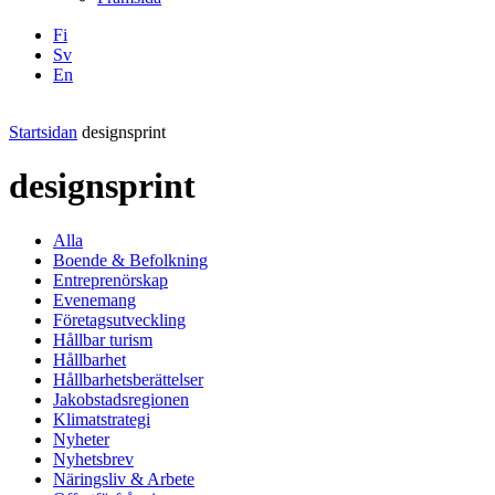
Fi
Sv
En
Facebook
Instagram
LinkedIN
YouTube
Startsidan
designsprint
designsprint
Alla
Boende & Befolkning
Entreprenörskap
Evenemang
Företagsutveckling
Hållbar turism
Hållbarhet
Hållbarhetsberättelser
Jakobstadsregionen
Klimatstrategi
Nyheter
Nyhetsbrev
Näringsliv & Arbete