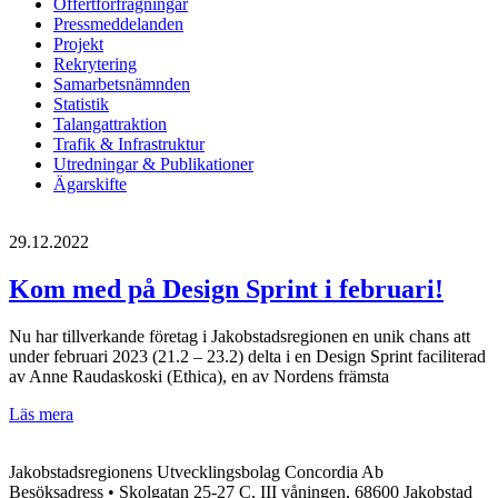
Offertförfrågningar
Pressmeddelanden
Projekt
Rekrytering
Samarbetsnämnden
Statistik
Talangattraktion
Trafik & Infrastruktur
Utredningar & Publikationer
Ägarskifte
29.12.2022
Kom med på Design Sprint i februari!
Nu har tillverkande företag i Jakobstadsregionen en unik chans att
under februari 2023 (21.2 – 23.2) delta i en Design Sprint faciliterad
av Anne Raudaskoski (Ethica), en av Nordens främsta
Kom
Läs mera
med
på
Jakobstadsregionens Utvecklingsbolag Concordia Ab
Design
Besöksadress • Skolgatan 25-27 C, III våningen, 68600 Jakobstad
Sprint