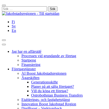
Hoppa
Stäng
till
Sök
innehållet
efter:
Fi
Sv
En
Sök
Huvudmeny
Jag har en affärsidé
Processen vid grundande av företag
Startpeng
Finansiering
Företagstjänster
AI Boost Jakobstadsregionen
Ägarskiften
Generationsskifte
Planer på att sälja företaget?
Vill du köpa ett företag?
Ostrobothnian Business Transfers
Etablerings- och fastighetstjänst
Innovation Boost Jakobstad Region
DigiBoost – Verktygsback