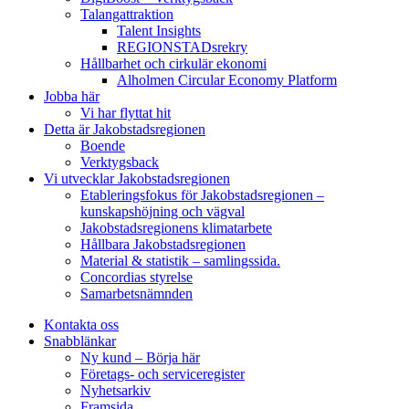
Talangattraktion
Talent Insights
REGIONSTADsrekry
Hållbarhet och cirkulär ekonomi
Alholmen Circular Economy Platform
Jobba här
Vi har flyttat hit
Detta är Jakobstadsregionen
Boende
Verktygsback
Vi utvecklar Jakobstadsregionen
Etableringsfokus för Jakobstadsregionen –
kunskapshöjning och vägval
Jakobstadsregionens klimatarbete
Hållbara Jakobstadsregionen
Material & statistik – samlingssida.
Concordias styrelse
Samarbetsnämnden
Kontakta oss
Snabblänkar
Ny kund – Börja här
Företags- och serviceregister
Nyhetsarkiv
Framsida