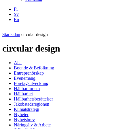
Fi
Sv
En
Facebook
Instagram
LinkedIN
YouTube
Startsidan
circular design
circular design
Alla
Boende & Befolkning
Entreprenörskap
Evenemang
Företagsutveckling
Hållbar turism
Hållbarhet
Hållbarhetsberättelser
Jakobstadsregionen
Klimatstrategi
Nyheter
Nyhetsbrev
Näringsliv & Arbete