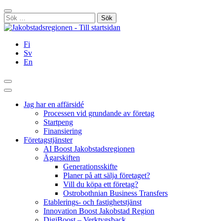
Hoppa
Stäng
till
Sök
innehållet
efter:
Fi
Sv
En
Sök
Huvudmeny
Jag har en affärsidé
Processen vid grundande av företag
Startpeng
Finansiering
Företagstjänster
AI Boost Jakobstadsregionen
Ägarskiften
Generationsskifte
Planer på att sälja företaget?
Vill du köpa ett företag?
Ostrobothnian Business Transfers
Etablerings- och fastighetstjänst
Innovation Boost Jakobstad Region
DigiBoost – Verktygsback