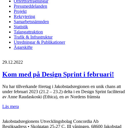
Offertförfrågningar
Pressmeddelanden
Projekt
Rekrytering
Samarbetsnämnden
Statistik
Talangattraktion
Trafik & Infrastruktur
Utredningar & Publikationer
Ägarskifte
29.12.2022
Kom med på Design Sprint i februari!
Nu har tillverkande företag i Jakobstadsregionen en unik chans att
under februari 2023 (21.2 – 23.2) delta i en Design Sprint faciliterad
av Anne Raudaskoski (Ethica), en av Nordens främsta
Kom
Läs mera
med
på
Jakobstadsregionens Utvecklingsbolag Concordia Ab
Design
Besöksadress • Skolgatan 25-27 C, III våningen, 68600 Jakobstad
Sprint