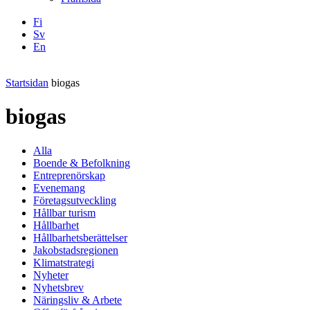
Fi
Sv
En
Facebook
Instagram
LinkedIN
YouTube
Startsidan
biogas
biogas
Alla
Boende & Befolkning
Entreprenörskap
Evenemang
Företagsutveckling
Hållbar turism
Hållbarhet
Hållbarhetsberättelser
Jakobstadsregionen
Klimatstrategi
Nyheter
Nyhetsbrev
Näringsliv & Arbete