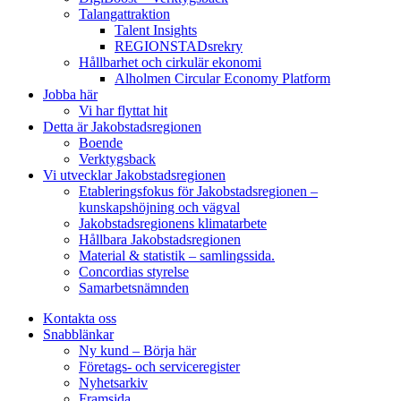
Talangattraktion
Talent Insights
REGIONSTADsrekry
Hållbarhet och cirkulär ekonomi
Alholmen Circular Economy Platform
Jobba här
Vi har flyttat hit
Detta är Jakobstadsregionen
Boende
Verktygsback
Vi utvecklar Jakobstadsregionen
Etableringsfokus för Jakobstadsregionen –
kunskapshöjning och vägval
Jakobstadsregionens klimatarbete
Hållbara Jakobstadsregionen
Material & statistik – samlingssida.
Concordias styrelse
Samarbetsnämnden
Kontakta oss
Snabblänkar
Ny kund – Börja här
Företags- och serviceregister
Nyhetsarkiv
Framsida