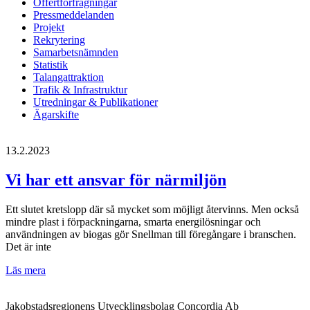
Offertförfrågningar
Pressmeddelanden
Projekt
Rekrytering
Samarbetsnämnden
Statistik
Talangattraktion
Trafik & Infrastruktur
Utredningar & Publikationer
Ägarskifte
13.2.2023
Vi har ett ansvar för närmiljön
Ett slutet kretslopp där så mycket som möjligt återvinns. Men också
mindre plast i förpackningarna, smarta energilösningar och
användningen av biogas gör Snellman till föregångare i branschen.
Det är inte
Vi
Läs mera
har
ett
Jakobstadsregionens Utvecklingsbolag Concordia Ab
ansvar