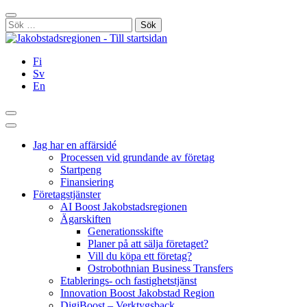
Hoppa
Stäng
till
Sök
innehållet
efter:
Fi
Sv
En
Sök
Huvudmeny
Jag har en affärsidé
Processen vid grundande av företag
Startpeng
Finansiering
Företagstjänster
AI Boost Jakobstadsregionen
Ägarskiften
Generationsskifte
Planer på att sälja företaget?
Vill du köpa ett företag?
Ostrobothnian Business Transfers
Etablerings- och fastighetstjänst
Innovation Boost Jakobstad Region
DigiBoost – Verktygsback