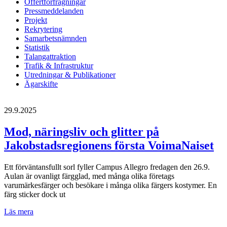
Offertförfrågningar
Pressmeddelanden
Projekt
Rekrytering
Samarbetsnämnden
Statistik
Talangattraktion
Trafik & Infrastruktur
Utredningar & Publikationer
Ägarskifte
29.9.2025
Mod, näringsliv och glitter på
Jakobstadsregionens första VoimaNaiset
Ett förväntansfullt sorl fyller Campus Allegro fredagen den 26.9.
Aulan är ovanligt färgglad, med många olika företags
varumärkesfärger och besökare i många olika färgers kostymer. En
färg sticker dock ut
Mod,
Läs mera
näringsliv