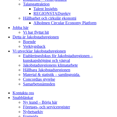
Talangattraktion
Talent Insights
REGIONSTADsrekry
Hållbarhet och cirkulär ekonomi
Alholmen Circular Economy Platform
Jobba här
Vi har flyttat hit
Detta är Jakobstadsregionen
Boende
Verktygsback
Vi utvecklar Jakobstadsregionen
Etableringsfokus för Jakobstadsregionen –
kunskapshöjning och vägval
Jakobstadsregionens klimatarbete
Hållbara Jakobstadsregionen
Material & statistik – samlingssida.
Concordias styrelse
Samarbetsnämnden
Kontakta oss
Snabblänkar
Ny kund – Börja här
Företags- och serviceregister
Nyhetsarkiv
Framsida