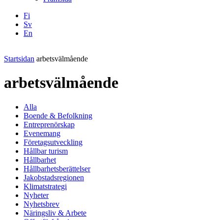
Fi
Sv
En
Facebook
Instagram
LinkedIN
YouTube
Startsidan
arbetsvälmående
arbetsvälmående
Alla
Boende & Befolkning
Entreprenörskap
Evenemang
Företagsutveckling
Hållbar turism
Hållbarhet
Hållbarhetsberättelser
Jakobstadsregionen
Klimatstrategi
Nyheter
Nyhetsbrev
Näringsliv & Arbete