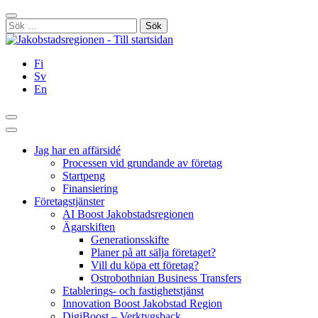
Hoppa
Stäng
till
Sök
innehållet
efter:
Fi
Sv
En
Sök
Huvudmeny
Jag har en affärsidé
Processen vid grundande av företag
Startpeng
Finansiering
Företagstjänster
AI Boost Jakobstadsregionen
Ägarskiften
Generationsskifte
Planer på att sälja företaget?
Vill du köpa ett företag?
Ostrobothnian Business Transfers
Etablerings- och fastighetstjänst
Innovation Boost Jakobstad Region
DigiBoost – Verktygsback