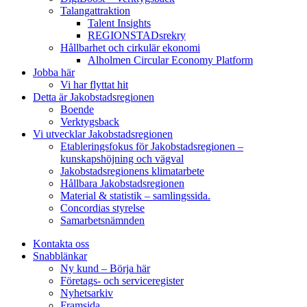
Talangattraktion
Talent Insights
REGIONSTADsrekry
Hållbarhet och cirkulär ekonomi
Alholmen Circular Economy Platform
Jobba här
Vi har flyttat hit
Detta är Jakobstadsregionen
Boende
Verktygsback
Vi utvecklar Jakobstadsregionen
Etableringsfokus för Jakobstadsregionen –
kunskapshöjning och vägval
Jakobstadsregionens klimatarbete
Hållbara Jakobstadsregionen
Material & statistik – samlingssida.
Concordias styrelse
Samarbetsnämnden
Kontakta oss
Snabblänkar
Ny kund – Börja här
Företags- och serviceregister
Nyhetsarkiv
Framsida