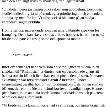
men den har långt styrts av kvotering från lagstiftarhåll.
”Olikheten beror på många olika saker, som uppfostran, förebilder,
studiehandledning, brist på mod, egna prioriteringar och en tendens
att nöja sig med för lite. Vi måste också bli bättre på att stödja
varandra”, säger
Erkkilä
.
Hon lyfter upp nätverkande som den allra viktigaste aspekten för
framgång. Detta kan ske via skola, arbete, hobbyer, barn, men också
för de modigare via resor, some och spontana möten.
Paula Erkkilä
Inför evenemanget hade vem som helst möjlighet att skicka in en
ansökan till ”Rising star”-tävlingen, där en person hade chans att
berätta om sin idé och fick chansen att pitcha den på scen. Vinnaren
av tävlingen var forskardoktor
Sarah Åkerman
. Under
evenemanget berättar hon om sin forskning om Österbotten som en
blå zon, dvs ett område där människor lever ovanligt länge. Hennes
pitch handlar om att detta borde kunna marknadsföras och paketeras
bättre och säljas utomlands.
”Vi borde kunna kommunicera vad vi är bra på, och lägga höga mål,