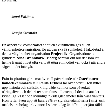
sig själva.
Jenni Pitkänen
Josefin Siermala
En aspekt av VoimaNaiset är att en av talturerna ges till en
välgörenhetsorganisation, för att den ska få synlighet. I Jakobstad är
denna välgörenhetsorganisation
Project liv
. Organisationens
grundare
Nina Brännkärr-Friberg
berättar om hur det som lett
henne framåt i livet ofta varit att göra ett modigt val, också när andra
säger att det inte går.
Från inspiration går temat över till påverkande när
Österbottens
handelskammares
VD
Paula Erkkilä
tar över ordet. Hon lyfter
upp historia och statistik kring både kvinnor som påverkat
näringslivet och de brister som finns, till exempel det lilla antalet
kvinnliga VDar och kvinnliga riksdagsledamöter från Vasa valkrets.
Hon lyfter även upp att bara 29% av styrelseledamöterna i små- och
medelstora bolag är kvinnor. I större bolag är siffran mer jämställd,