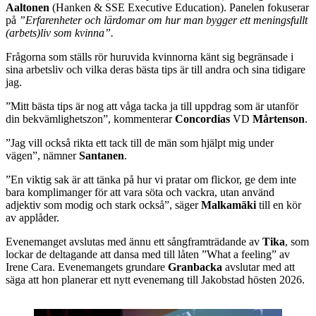
Aaltonen
(Hanken & SSE Executive Education). Panelen fokuserar
på
”Erfarenheter och lärdomar om hur man bygger ett meningsfullt
(arbets)liv som kvinna”.
Frågorna som ställs rör huruvida kvinnorna känt sig begränsade i
sina arbetsliv och vilka deras bästa tips är till andra och sina tidigare
jag.
”Mitt bästa tips är nog att våga tacka ja till uppdrag som är utanför
din bekvämlighetszon”, kommenterar
Concordias
VD
Mårtenson
.
”Jag vill också rikta ett tack till de män som hjälpt mig under
vägen”, nämner
Santanen
.
”En viktig sak är att tänka på hur vi pratar om flickor, ge dem inte
bara komplimanger för att vara söta och vackra, utan använd
adjektiv som modig och stark också”, säger
Malkamäki
till en kör
av applåder.
Evenemanget avslutas med ännu ett sångframträdande av
Tika
, som
lockar de deltagande att dansa med till låten ”What a feeling” av
Irene Cara. Evenemangets grundare
Granbacka
avslutar med att
säga att hon planerar ett nytt evenemang till Jakobstad hösten 2026.