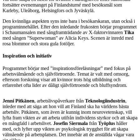
fortsätter evenemanget på Finlandsturné med besöksmål som
Karleby, Uleåborg, Helsingfors och Jyväskylä.
Den kvinnliga aspekten syns inte bara i besökarskaran, utan också i
programinnehållet. Efter den inledande frukosten börjar programmet
i Schaumansalen med sångframträdande av X-faktorvinnaren
Tika
med sången ”Superwoman” av Alicia Keys. Scenen är inredd med
rosa blommor och stora gula fotöljer.
Inspiration och initiativ
Programmet börjar med ”inspirationsföreläsningar” med fokus på
arbetsvälmående och självförtroende. Temat är valt med omsorg,
eftersom forskning visar att kvinnor trots hög utbildning och
erfarenhet ofta lider av dåligt självförtroende och bluffsyndrom.
Jenni Pitkänen
, arbetslivspåverkare från
Teknologiindustrin
,
inleder med att säga att hon vill att Finland ska ha världens bästa
arbetsliv. Pitkänen, som även är kunnig inom neurovetenskap, vill
lyfta fram vikten av att arbeta utifrån individens styrkor och att skapa
en mångfald i arbetslivet.
Josefin Siermala
från
Työplus
håller
med, och lyfter upp vikten av psykologisk trygghet för att skapa
välmående på arbetsplatsen. Det innebär att de anställda vågar vara