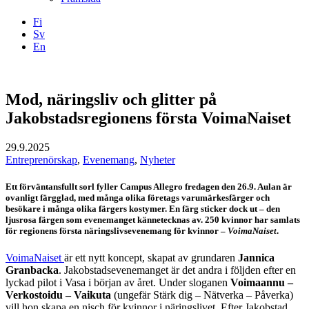
Fi
Sv
En
Facebook
Instagram
LinkedIN
YouTube
Mod, näringsliv och glitter på
Jakobstadsregionens första VoimaNaiset
29.9.2025
Entreprenörskap
,
Evenemang
,
Nyheter
Ett förväntansfullt sorl fyller Campus Allegro fredagen den 26.9. Aulan är
ovanligt färgglad, med många olika företags varumärkesfärger och
besökare i många olika färgers kostymer. En färg sticker dock ut – den
ljusrosa färgen som evenemanget kännetecknas av. 250 kvinnor har samlats
för regionens första näringslivsevenemang för kvinnor –
VoimaNaiset
.
VoimaNaiset
är ett nytt koncept, skapat av grundaren
Jannica
Granbacka
. Jakobstadsevenemanget är det andra i följden efter en
lyckad pilot i Vasa i början av året. Under sloganen
Voimaannu –
Verkostoidu – Vaikuta
(ungefär Stärk dig – Nätverka – Påverka)
vill hon skapa en nisch för kvinnor i näringslivet. Efter Jakobstad