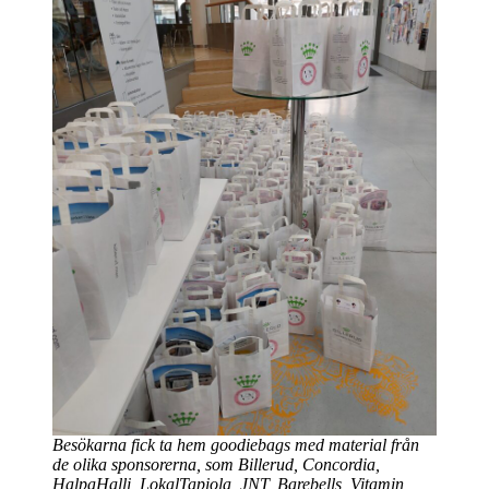
Besökarna fick ta hem goodiebags med material från
de olika sponsorerna, som Billerud, Concordia,
HalpaHalli, LokalTapiola, JNT, Barebells, Vitamin