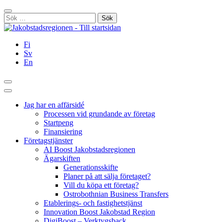
Hoppa
Stäng
till
Sök
innehållet
efter:
Fi
Sv
En
Sök
Huvudmeny
Jag har en affärsidé
Processen vid grundande av företag
Startpeng
Finansiering
Företagstjänster
AI Boost Jakobstadsregionen
Ägarskiften
Generationsskifte
Planer på att sälja företaget?
Vill du köpa ett företag?
Ostrobothnian Business Transfers
Etablerings- och fastighetstjänst
Innovation Boost Jakobstad Region
DigiBoost – Verktygsback