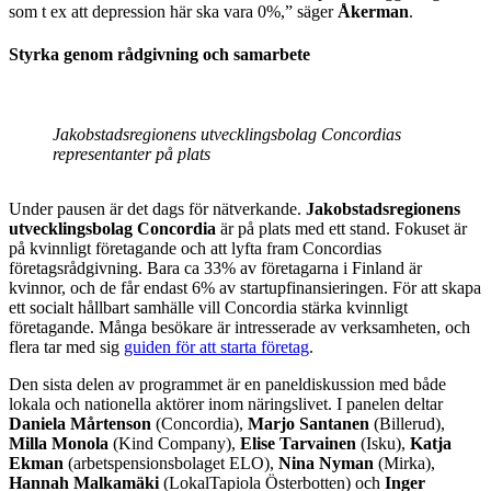
som t ex att depression här ska vara 0%,” säger
Åkerman
.
Styrka genom rådgivning och samarbete
Jakobstadsregionens utvecklingsbolag Concordias
representanter på plats
Under pausen är det dags för nätverkande.
Jakobstadsregionens
utvecklingsbolag Concordia
är på plats med ett stand. Fokuset är
på kvinnligt företagande och att lyfta fram Concordias
företagsrådgivning. Bara ca 33% av företagarna i Finland är
kvinnor, och de får endast 6% av startupfinansieringen. För att skapa
ett socialt hållbart samhälle vill Concordia stärka kvinnligt
företagande. Många besökare är intresserade av verksamheten, och
flera tar med sig
guiden för att starta företag
.
Den sista delen av programmet är en paneldiskussion med både
lokala och nationella aktörer inom näringslivet. I panelen deltar
Daniela Mårtenson
(Concordia),
Marjo Santanen
(Billerud),
Milla Monola
(Kind Company),
Elise Tarvainen
(Isku),
Katja
Ekman
(arbetspensionsbolaget ELO),
Nina Nyman
(Mirka),
Hannah Malkamäki
(LokalTapiola Österbotten) och
Inger