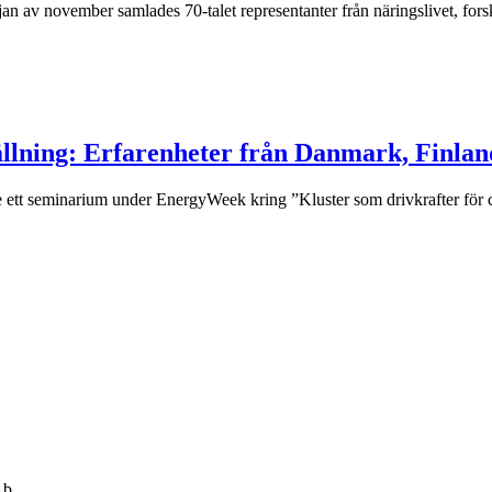
an av november samlades 70-talet representanter från näringslivet, for
tällning: Erfarenheter från Danmark, Finla
 ett seminarium under EnergyWeek kring ”Kluster som drivkrafter för c
Ab,