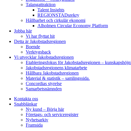
Talangattraktion
Talent Insights
REGIONSTADsrekry
Hållbarhet och cirkulär ekonomi
Alholmen Circular Economy Platform
Jobba här
Vi har flyttat hit
Detta är Jakobstadsregionen
Boende
Verktygsback
Vi utvecklar Jakobstadsregionen
Etableringsfokus för Jakobstadsregionen – kunskapshöjn
Jakobstadsregionens klimatarbete
Hållbara Jakobstadsregionen
Material & statistik – samlingssida.
Concordias styrelse
Samarbetsnämnden
Kontakta oss
Snabblänkar
Ny kund – Börja här
Företags- och serviceregister
Nyhetsarkiv
Framsida