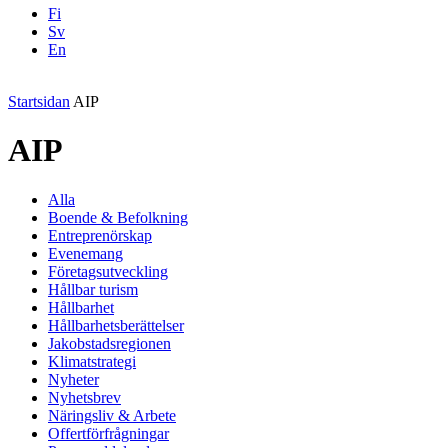
Fi
Sv
En
Facebook
Instagram
LinkedIN
YouTube
Startsidan
AIP
AIP
Alla
Boende & Befolkning
Entreprenörskap
Evenemang
Företagsutveckling
Hållbar turism
Hållbarhet
Hållbarhetsberättelser
Jakobstadsregionen
Klimatstrategi
Nyheter
Nyhetsbrev
Näringsliv & Arbete
Offertförfrågningar