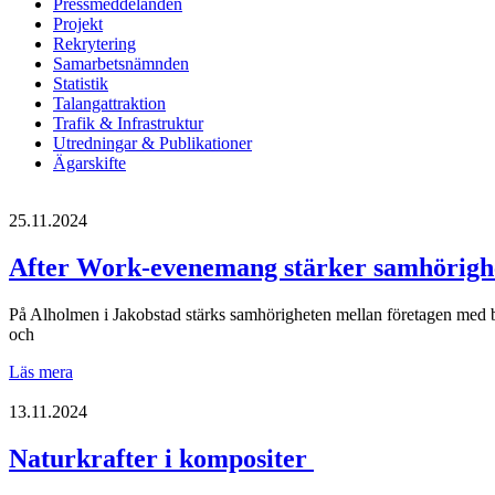
Pressmeddelanden
Projekt
Rekrytering
Samarbetsnämnden
Statistik
Talangattraktion
Trafik & Infrastruktur
Utredningar & Publikationer
Ägarskifte
25.11.2024
After Work-evenemang stärker samhörighe
På Alholmen i Jakobstad stärks samhörigheten mellan företagen med b
och
After
Läs mera
Work-
evenemang
13.11.2024
stärker
samhörigheten
Naturkrafter i kompositer
mellan
företagen