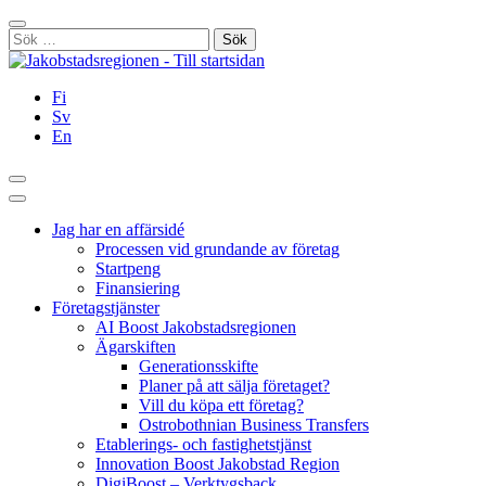
Hoppa
Stäng
till
Sök
innehållet
efter:
Fi
Sv
En
Sök
Huvudmeny
Jag har en affärsidé
Processen vid grundande av företag
Startpeng
Finansiering
Företagstjänster
AI Boost Jakobstadsregionen
Ägarskiften
Generationsskifte
Planer på att sälja företaget?
Vill du köpa ett företag?
Ostrobothnian Business Transfers
Etablerings- och fastighetstjänst
Innovation Boost Jakobstad Region
DigiBoost – Verktygsback