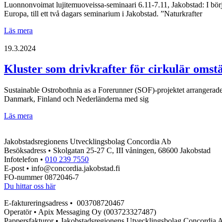
Luonnonvoimat lujitemuoveissa-seminaari 6.11-7.11, Jakobstad: I börj
på
Europa, till ett två dagars seminarium i Jakobstad. ”Naturkrafter
AIP
Naturkrafter
Läs mera
i
kompositer
19.3.2024
Kluster som drivkrafter för cirkulär oms
Sustainable Ostrobothnia as a Forerunner (SOF)-projektet arrangerade
Danmark, Finland och Nederländerna med sig
Kluster
Läs mera
som
drivkrafter
Jakobstadsregionens Utvecklingsbolag Concordia Ab
för
Besöksadress • Skolgatan 25-27 C, III våningen, 68600 Jakobstad
cirkulär
Infotelefon •
010 239 7550
omställning:
E-post • info@concordia.jakobstad.fi
Erfarenheter
FO-nummer 0872046-7
från
Du hittar oss här
Danmark,
Finland
E-faktureringsadress • 003708720467
och
Operatör • Apix Messaging Oy (003723327487)
Nederländerna
Pappersfakturor • Jakobstadsregionens Utvecklingsbolag Concordia 