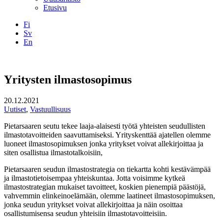
Etusivu
Fi
Sv
En
Facebook
Instagram
LinkedIN
YouTube
Yritysten ilmastosopimus
20.12.2021
Uutiset
,
Vastuullisuus
Pietarsaaren seutu tekee laaja-alaisesti työtä yhteisten seudullisten
ilmastotavoitteiden saavuttamiseksi. Yrityskenttää ajatellen olemme
luoneet ilmastosopimuksen jonka yritykset voivat allekirjoittaa ja
siten osallistua ilmastotalkoisiin,
Pietarsaaren seudun ilmastostrategia on tiekartta kohti kestävämpää
ja ilmastotietoisempaa yhteiskuntaa. Jotta voisimme kytkeä
ilmastostrategian mukaiset tavoitteet, koskien pienempiä päästöjä,
vahvemmin elinkeinoelämään, olemme laatineet ilmastosopimuksen,
jonka seudun yritykset voivat allekirjoittaa ja näin osoittaa
osallistumisensa seudun yhteisiin ilmastotavoitteisiin.