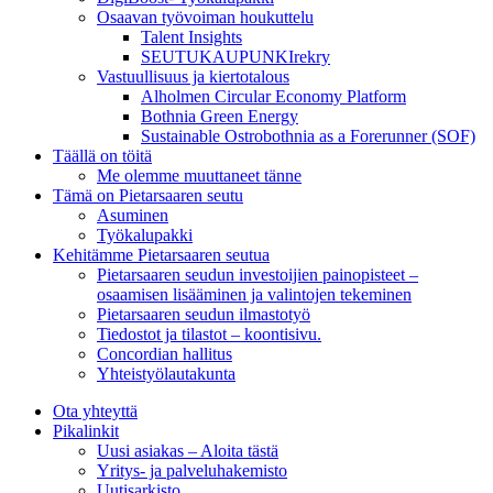
Osaavan työvoiman houkuttelu
Talent Insights
SEUTUKAUPUNKIrekry
Vastuullisuus ja kiertotalous
Alholmen Circular Economy Platform
Bothnia Green Energy
Sustainable Ostrobothnia as a Forerunner (SOF)
Täällä on töitä
Me olemme muuttaneet tänne
Tämä on Pietarsaaren seutu
Asuminen
Työkalupakki
Kehitämme Pietarsaaren seutua
Pietarsaaren seudun investoijien painopisteet –
osaamisen lisääminen ja valintojen tekeminen
Pietarsaaren seudun ilmastotyö
Tiedostot ja tilastot – koontisivu.
Concordian hallitus
Yhteistyölautakunta
Ota yhteyttä
Pikalinkit
Uusi asiakas – Aloita tästä
Yritys- ja palveluhakemisto
Uutisarkisto