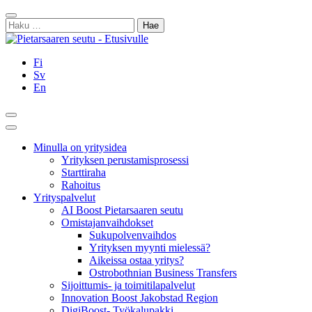
Siirry
Sulje
sisältöön
Haku:
Fi
Sv
En
Hae
Päävalikko
Minulla on yritysidea
Yrityksen perustamisprosessi
Starttiraha
Rahoitus
Yrityspalvelut
AI Boost Pietarsaaren seutu
Omistajanvaihdokset
Sukupolvenvaihdos
Yrityksen myynti mielessä?
Aikeissa ostaa yritys?
Ostrobothnian Business Transfers
Sijoittumis- ja toimitilapalvelut
Innovation Boost Jakobstad Region
DigiBoost- Työkalupakki