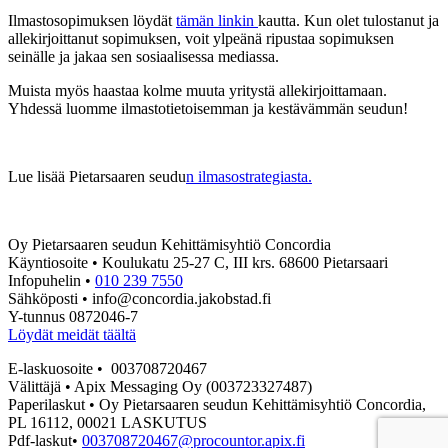
Ilmastosopimuksen löydät
tämän linkin
kautta. Kun olet tulostanut ja
allekirjoittanut sopimuksen, voit ylpeänä ripustaa sopimuksen
seinälle ja jakaa sen sosiaalisessa mediassa.
Muista myös haastaa kolme muuta yritystä allekirjoittamaan.
Yhdessä luomme ilmastotietoisemman ja kestävämmän seudun!
Lue lisää Pietarsaaren seudu
n ilmasostrategiasta.
Oy Pietarsaaren seudun Kehittämisyhtiö Concordia
Käyntiosoite • Koulukatu 25-27 C, III krs. 68600 Pietarsaari
Infopuhelin •
010 239 7550
Sähköposti • info@concordia.jakobstad.fi
Y-tunnus 0872046-7
Löydät meidät täältä
E-laskuosoite • 003708720467
Välittäjä • Apix Messaging Oy (003723327487)
Paperilaskut • Oy Pietarsaaren seudun Kehittämisyhtiö Concordia,
PL 16112, 00021 LASKUTUS
Pdf-laskut•
003708720467@procountor.apix.fi