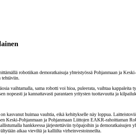
lainen
kehittämällä robotiikan demoratkaisuja yhteistyössä Pohjanmaan ja Keski
 tehtäviin.
säosia vaihtamalla, sama robotti voi hioa, puleerata, vaihtaa kappaleita 
 nopeasti ja kannattavasti parantaen yritysten tuottavuutta ja kilpailu
ä on kasvanut huimaa vauhtia, eikä kehitykselle näy loppua. Laitteistoviid
hteisen Keski-Pohjanmaan ja Pohjanmaan Liittojen EAKR-rahoittaman Ro
Osallistumalla hankkeessa järjestettäviin työpajoihin ja demoratkaisujen y
ltytään aikaa vieviltä ja kalliilta virheinvestoinneilta.