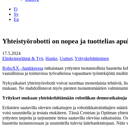
Fi
Sv
En
Facebook
Instagram
LinkedIN
YouTube
Yhteistyörobotti on nopea ja tuottelias apu
17.5.2024
Elinkeinoelämä & Työ
,
Hanke
,
Uutiset
,
Yrityskehittäminen
RoboXX –hankkeessa
ratkaistaan yritysten tuotannollisia haasteita 
vaarallisissa ja toistuvissa työvaiheissa vapauttaen työntekijöitä muihin
Nykyaikaiset yhteistyörobotit voivat suorittaa monenlaisia tehtäviä, li
mukaan. Ne mahdollistavat myös pienten tuotantomäärien valmistamisen
Yritykset mukaan yhteiskehittämään robotiikan demoratkaisuja
Erilaisten saatavilla olevien ratkaisujen ja robotiikkatoimittajien määr
voisi suunnitella ja testata etukäteen. Tässä Centrian ja Optiman y
yritysten tarpeita ja tarjoamme tietoa saatavilla olevista ratkaisuista. 
haasteita tuotannossaan ja suunnitella tulevia laitehankintojaan. Näin vä