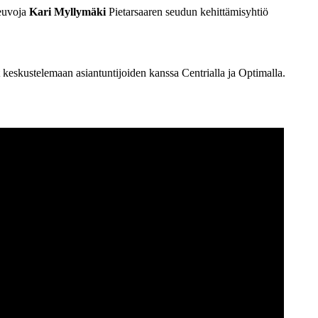
neuvoja
Kari Myllymäki
Pietarsaaren seudun kehittämisyhtiö
et keskustelemaan asiantuntijoiden kanssa Centrialla ja Optimalla.