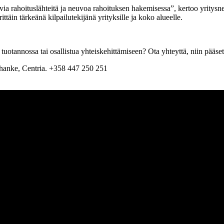
via rahoituslähteitä ja neuvoa rahoituksen hakemisessa”, kertoo yritys
täin tärkeänä kilpailutekijänä yrityksille ja koko alueelle.
 tuotannossa tai osallistua yhteiskehittämiseen? Ota yhteyttä, niin pääs
-hanke, Centria. +358 447 250 251