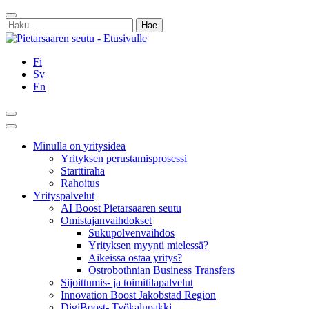
Siirry
Sulje
sisältöön
Haku:
Fi
Sv
En
Hae
Päävalikko
Minulla on yritysidea
Yrityksen perustamisprosessi
Starttiraha
Rahoitus
Yrityspalvelut
AI Boost Pietarsaaren seutu
Omistajanvaihdokset
Sukupolvenvaihdos
Yrityksen myynti mielessä?
Aikeissa ostaa yritys?
Ostrobothnian Business Transfers
Sijoittumis- ja toimitilapalvelut
Innovation Boost Jakobstad Region
DigiBoost- Työkalupakki