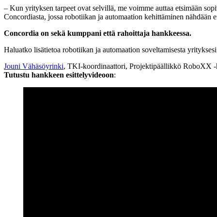
– Kun yrityksen tarpeet ovat selvillä, me voimme auttaa etsimään sopi
Concordiasta, jossa robotiikan ja automaation kehittäminen nähdään erit
Concordia on sekä kumppani että rahoittaja hankkeessa.
Haluatko lisätietoa robotiikan ja automaation soveltamisesta yrityksesi
Jouni Vähäsöyrinki
, TKI-koordinaattori, Projektipäällikkö RoboXX 
Tutustu hankkeen esittelyvideoon
: