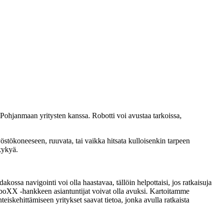
-Pohjanmaan yritysten kanssa. Robotti voi avustaa tarkoissa,
työstökoneeseen, ruuvata, tai vaikka hitsata kulloisenkin tarpeen
kykyä.
akossa navigointi voi olla haastavaa, tällöin helpottaisi, jos ratkaisuja
boXX -hankkeen asiantuntijat voivat olla avuksi. Kartoitamme
hteiskehittämiseen yritykset saavat tietoa, jonka avulla ratkaista