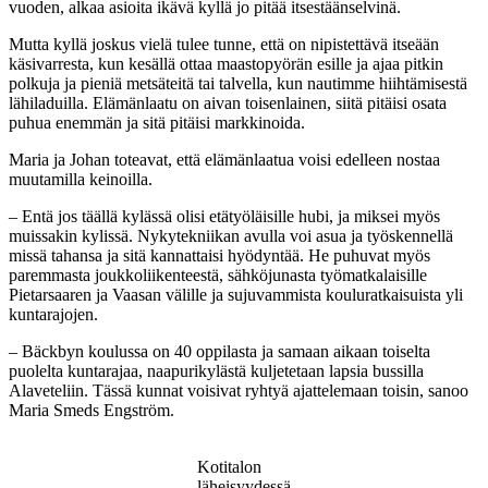
vuoden, alkaa asioita ikävä kyllä jo pitää itsestäänselvinä.
Mutta kyllä joskus vielä tulee tunne, että on nipistettävä itseään
käsivarresta, kun kesällä ottaa maastopyörän esille ja ajaa pitkin
polkuja ja pieniä metsäteitä tai talvella, kun nautimme hiihtämisestä
lähiladuilla. Elämänlaatu on aivan toisenlainen, siitä pitäisi osata
puhua enemmän ja sitä pitäisi markkinoida.
Maria ja Johan toteavat, että elämänlaatua voisi edelleen nostaa
muutamilla keinoilla.
– Entä jos täällä kylässä olisi etätyöläisille hubi, ja miksei myös
muissakin kylissä. Nykytekniikan avulla voi asua ja työskennellä
missä tahansa ja sitä kannattaisi hyödyntää. He puhuvat myös
paremmasta joukkoliikenteestä, sähköjunasta työmatkalaisille
Pietarsaaren ja Vaasan välille ja sujuvammista kouluratkaisuista yli
kuntarajojen.
– Bäckbyn koulussa on 40 oppilasta ja samaan aikaan toiselta
puolelta kuntarajaa, naapurikylästä kuljetetaan lapsia bussilla
Alaveteliin. Tässä kunnat voisivat ryhtyä ajattelemaan toisin, sanoo
Maria Smeds Engström.
Kotitalon
läheisyydessä