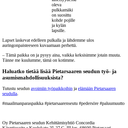
oleva
pulkkamäki
on suosittu
kohde pojille
ja kylän
lapsille.
Lapset laskevat edelleen pulkalla ja lähdemme ulos
auringonpaisteeseen kuvaamaan perhettä.
– Tämä paikka on ja pysyy aina, vaikka keksisimme jotain muuta.
Tänne me kuulumme, tämä on kotimme.
Haluatko tietää lisää Pietarsaaren seudun työ- ja
asumismahdollisuuksista?
Tutustu seudun
avoimiin työpaikkoihin
ja
elämään Pietarsaaren
seudulla
.
#maailmanparaspaikka #pietarsaarenseutu #pedersöre #paluumuutto
Oy Pietarsaaren seudun Kehittämisyhtiö Concordia
Käyntiosoite • Koulukatu 25-27 C, III krs. 68600 Pietarsaari