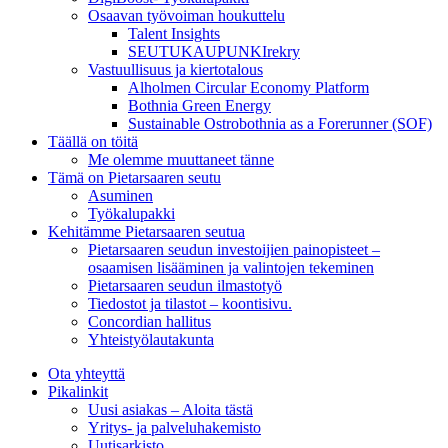
Osaavan työvoiman houkuttelu
Talent Insights
SEUTUKAUPUNKIrekry
Vastuullisuus ja kiertotalous
Alholmen Circular Economy Platform
Bothnia Green Energy
Sustainable Ostrobothnia as a Forerunner (SOF)
Täällä on töitä
Me olemme muuttaneet tänne
Tämä on Pietarsaaren seutu
Asuminen
Työkalupakki
Kehitämme Pietarsaaren seutua
Pietarsaaren seudun investoijien painopisteet –
osaamisen lisääminen ja valintojen tekeminen
Pietarsaaren seudun ilmastotyö
Tiedostot ja tilastot – koontisivu.
Concordian hallitus
Yhteistyölautakunta
Ota yhteyttä
Pikalinkit
Uusi asiakas – Aloita tästä
Yritys- ja palveluhakemisto
Uutisarkisto