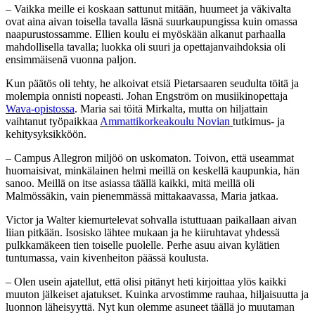
– Vaikka meille ei koskaan sattunut mitään, huumeet ja väkivalta
ovat aina aivan toisella tavalla läsnä suurkaupungissa kuin omassa
naapurustossamme. Ellien koulu ei myöskään alkanut parhaalla
mahdollisella tavalla; luokka oli suuri ja opettajanvaihdoksia oli
ensimmäisenä vuonna paljon.
Kun päätös oli tehty, he alkoivat etsiä Pietarsaaren seudulta töitä ja
molempia onnisti nopeasti. Johan Engström on musiikinopettaja
Wava-opistossa
. Maria sai töitä Mirkalta, mutta on hiljattain
vaihtanut työpaikkaa
Ammattikorkeakoulu Novian
tutkimus- ja
kehitysyksikköön.
– Campus Allegron miljöö on uskomaton. Toivon, että useammat
huomaisivat, minkälainen helmi meillä on keskellä kaupunkia, hän
sanoo. Meillä on itse asiassa täällä kaikki, mitä meillä oli
Malmössäkin, vain pienemmässä mittakaavassa, Maria jatkaa.
Victor ja Walter kiemurtelevat sohvalla istuttuaan paikallaan aivan
liian pitkään. Isosisko lähtee mukaan ja he kiiruhtavat yhdessä
pulkkamäkeen tien toiselle puolelle. Perhe asuu aivan kylätien
tuntumassa, vain kivenheiton päässä koulusta.
– Olen usein ajatellut, että olisi pitänyt heti kirjoittaa ylös kaikki
muuton jälkeiset ajatukset. Kuinka arvostimme rauhaa, hiljaisuutta ja
luonnon läheisyyttä. Nyt kun olemme asuneet täällä jo muutaman