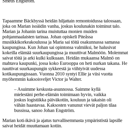
Smeds Engström.
Tapaamme Bäckbyssä heidän hiljattain remontoidussa talossaan,
joka on Marian isoäidin vanha, joskus koulunakin toiminut talo.
Marian ja Johanin tarina muistuttaa monien muiden
pohjanmaalaisten tarinaa. Johan opiskeli Piteåssa
musiikkikorkeakoulussa ja Maria sai töitä osakunnassa samassa
kaupungissa. Kun Johan sai opintonsa valmiiksi, he halusivat
kokeilla elämää suurkaupungissa ja muuttivat Malmöön. Molemmat
saivat töitä ja arki kulki kulkuaan. Heidän mukaansa Malmö on
mahtava kaupunki, jossa koko Eurooppa on heti nurkan takana. He
nauttivat suurkaupungin sykkeestä ja viihtyivät uudessa
kotikaupungissaan. Vuonna 2010 syntyi Ellie ja viisi vuotta
myöhemmin kaksoisveljet Victor ja Walter.
– Asuimme keskusta-asunnossa. Saimme kyllä
mielestäni perhe-elämän toimimaan hyvin, vaikka
joskus logistiikka päiväkotiin, kouluun ja takaisin oli
vähän haastavaa. Kaksosten vanunut vievät paljon tilaa
bussissa, sanoo Johan Engström.
Marian koti-ikävä ja ajatus turvallisemmasta ympäristöstä lapsille
saivat heidät muuttamaan kotiin.