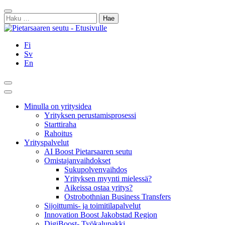
Siirry
Sulje
sisältöön
Haku:
Fi
Sv
En
Hae
Päävalikko
Minulla on yritysidea
Yrityksen perustamisprosessi
Starttiraha
Rahoitus
Yrityspalvelut
AI Boost Pietarsaaren seutu
Omistajanvaihdokset
Sukupolvenvaihdos
Yrityksen myynti mielessä?
Aikeissa ostaa yritys?
Ostrobothnian Business Transfers
Sijoittumis- ja toimitilapalvelut
Innovation Boost Jakobstad Region
DigiBoost- Työkalupakki