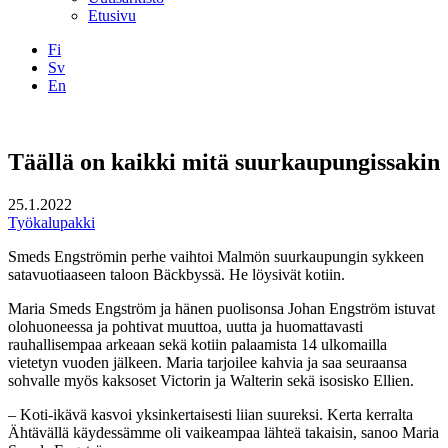
Etusivu
Fi
Sv
En
Facebook
Instagram
LinkedIN
YouTube
Täällä on kaikki mitä suurkaupungissakin
25.1.2022
Työkalupakki
Smeds Engströmin perhe vaihtoi Malmön suurkaupungin sykkeen
satavuotiaaseen taloon Bäckbyssä. He löysivät kotiin.
Maria Smeds Engström ja hänen puolisonsa Johan Engström istuvat
olohuoneessa ja pohtivat muuttoa, uutta ja huomattavasti
rauhallisempaa arkeaan sekä kotiin palaamista 14 ulkomailla
vietetyn vuoden jälkeen. Maria tarjoilee kahvia ja saa seuraansa
sohvalle myös kaksoset Victorin ja Walterin sekä isosisko Ellien.
– Koti-ikävä kasvoi yksinkertaisesti liian suureksi. Kerta kerralta
Ähtävällä käydessämme oli vaikeampaa lähteä takaisin, sanoo Maria