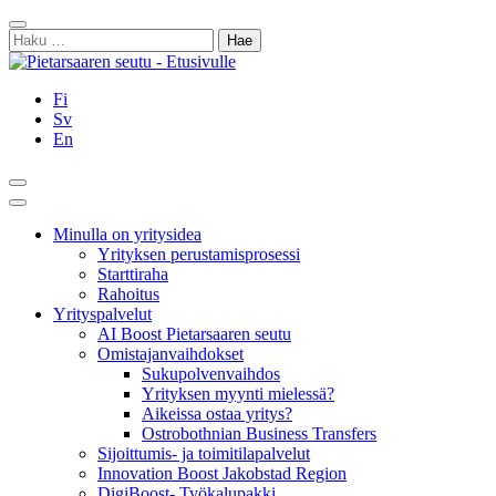
Siirry
Sulje
sisältöön
Haku:
Fi
Sv
En
Hae
Päävalikko
Minulla on yritysidea
Yrityksen perustamisprosessi
Starttiraha
Rahoitus
Yrityspalvelut
AI Boost Pietarsaaren seutu
Omistajanvaihdokset
Sukupolvenvaihdos
Yrityksen myynti mielessä?
Aikeissa ostaa yritys?
Ostrobothnian Business Transfers
Sijoittumis- ja toimitilapalvelut
Innovation Boost Jakobstad Region
DigiBoost- Työkalupakki