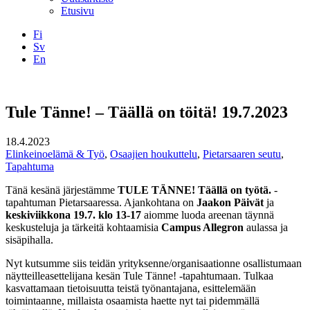
Etusivu
Fi
Sv
En
Facebook
Instagram
LinkedIN
YouTube
Tule Tänne! – Täällä on töitä! 19.7.2023
18.4.2023
Elinkeinoelämä & Työ
,
Osaajien houkuttelu
,
Pietarsaaren seutu
,
Tapahtuma
Tänä kesänä järjestämme
TULE TÄNNE! Täällä on työtä.
-
tapahtuman Pietarsaaressa. Ajankohtana on
Jaakon Päivät
ja
keskiviikkona 19.7. klo 13-17
aiomme luoda areenan täynnä
keskusteluja ja tärkeitä kohtaamisia
Campus Allegron
aulassa ja
sisäpihalla.
Nyt kutsumme siis teidän yrityksenne/organisaationne osallistumaan
näytteilleasettelijana kesän Tule Tänne! -tapahtumaan. Tulkaa
kasvattamaan tietoisuutta teistä työnantajana, esittelemään
toimintaanne, millaista osaamista haette nyt tai pidemmällä