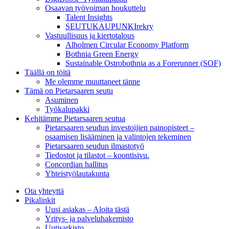
Osaavan työvoiman houkuttelu
Talent Insights
SEUTUKAUPUNKIrekry
Vastuullisuus ja kiertotalous
Alholmen Circular Economy Platform
Bothnia Green Energy
Sustainable Ostrobothnia as a Forerunner (SOF)
Täällä on töitä
Me olemme muuttaneet tänne
Tämä on Pietarsaaren seutu
Asuminen
Työkalupakki
Kehitämme Pietarsaaren seutua
Pietarsaaren seudun investoijien painopisteet –
osaamisen lisääminen ja valintojen tekeminen
Pietarsaaren seudun ilmastotyö
Tiedostot ja tilastot – koontisivu.
Concordian hallitus
Yhteistyölautakunta
Ota yhteyttä
Pikalinkit
Uusi asiakas – Aloita tästä
Yritys- ja palveluhakemisto
Uutisarkisto