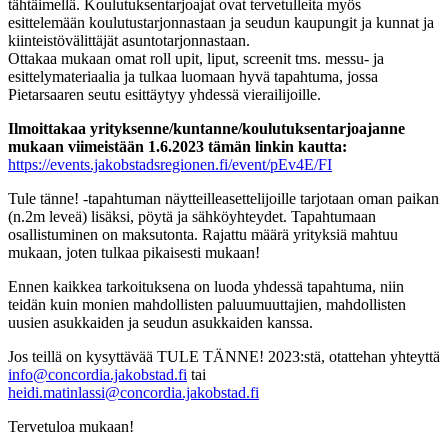
tähtäimellä. Koulutuksentarjoajat ovat tervetulleita myös
esittelemään koulutustarjonnastaan ja seudun kaupungit ja kunnat ja
kiinteistövälittäjät asuntotarjonnastaan.
Ottakaa mukaan omat roll upit, liput, screenit tms. messu- ja
esittelymateriaalia ja tulkaa luomaan hyvä tapahtuma, jossa
Pietarsaaren seutu esittäytyy yhdessä vierailijoille.
Ilmoittakaa yrityksenne/kuntanne/koulutuksentarjoajanne
mukaan viimeistään 1.6.2023 tämän linkin kautta:
https://events.jakobstadsregionen.fi/event/pEv4E/FI
Tule tänne! -tapahtuman näytteilleasettelijoille tarjotaan oman paikan
(n.2m leveä) lisäksi, pöytä ja sähköyhteydet. Tapahtumaan
osallistuminen on maksutonta. Rajattu määrä yrityksiä mahtuu
mukaan, joten tulkaa pikaisesti mukaan!
Ennen kaikkea tarkoituksena on luoda yhdessä tapahtuma, niin
teidän kuin monien mahdollisten paluumuuttajien, mahdollisten
uusien asukkaiden ja seudun asukkaiden kanssa.
Jos teillä on kysyttävää TULE TÄNNE! 2023:stä, otattehan yhteyttä
info@concordia.jakobstad.fi
tai
heidi.matinlassi@concordia.jakobstad.fi
Tervetuloa mukaan!