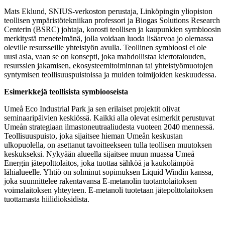
Mats Eklund, SNIUS-verkoston perustaja, Linköpingin yliopiston
teollisen ympäristötekniikan professori ja Biogas Solutions Research
Centerin (BSRC) johtaja, korosti teollisen ja kaupunkien symbioosin
merkitystä menetelmänä, jolla voidaan luoda lisäarvoa jo olemassa
oleville resursseille yhteistyön avulla. Teollinen symbioosi ei ole
uusi asia, vaan se on konsepti, joka mahdollistaa kiertotalouden,
resurssien jakamisen, ekosysteemitoiminnan tai yhteistyömuotojen
syntymisen teollisuuspuistoissa ja muiden toimijoiden keskuudessa.
Esimerkkejä teollisista symbiooseista
Umeå Eco Industrial Park ja sen erilaiset projektit olivat
seminaaripäivien keskiössä. Kaikki alla olevat esimerkit perustuvat
Umeån strategiaan ilmastoneutraaliudesta vuoteen 2040 mennessä.
Teollisuuspuisto, joka sijaitsee hieman Umeån keskustan
ulkopuolella, on asettanut tavoitteekseen tulla teollisen muutoksen
keskukseksi. Nykyään alueella sijaitsee muun muassa Umeå
Energin jätepolttolaitos, joka tuottaa sähköä ja kaukolämpöä
lähialueelle. Yhtiö on solminut sopimuksen Liquid Windin kanssa,
joka suunnittelee rakentavansa E-metanolin tuotantolaitoksen
voimalaitoksen yhteyteen. E-metanoli tuotetaan jätepolttolaitoksen
tuottamasta hiilidioksidista.