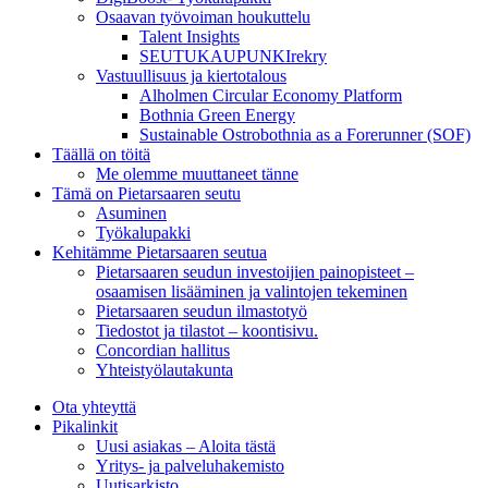
Osaavan työvoiman houkuttelu
Talent Insights
SEUTUKAUPUNKIrekry
Vastuullisuus ja kiertotalous
Alholmen Circular Economy Platform
Bothnia Green Energy
Sustainable Ostrobothnia as a Forerunner (SOF)
Täällä on töitä
Me olemme muuttaneet tänne
Tämä on Pietarsaaren seutu
Asuminen
Työkalupakki
Kehitämme Pietarsaaren seutua
Pietarsaaren seudun investoijien painopisteet –
osaamisen lisääminen ja valintojen tekeminen
Pietarsaaren seudun ilmastotyö
Tiedostot ja tilastot – koontisivu.
Concordian hallitus
Yhteistyölautakunta
Ota yhteyttä
Pikalinkit
Uusi asiakas – Aloita tästä
Yritys- ja palveluhakemisto
Uutisarkisto