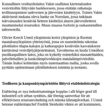
Kunnallinen vesihuoltolaitos Vakin osallistuu kiertotalouden
vesivirtoihin liittyvään hankkeeseen, jossa etsitään ratkaisuja
teollisuuspuiston sadevesien ja jätevesien käsittelyyn. Toinen Vakin
aktiivisesti mukana oleva hanke on Norrslam, jossa tutkitaan
tulevaisuuden kestävää lietteen käsittelyä alueen jätevesilietteen
muuttamiseksi resurssiksi. Muun muassa fosforin ja raskasmetallien
talteenotolla.
Olivier Keech Umeå yliopistosta kertoi yliopiston ja Ruotsin
maatalousyliopiston yhteistyöstä, jossa on suunnitelmia rakentaa
pilottilaitos tilapia-kalojen ja katkarapujen kestävään kasvatukseen
kiertävässä vesiviljelyjärjestelmässä. Tavoitteena on luoda Umeåhon
puolikaupallinen laitos, joka on kytketty esimerkiksi massatehtaiden,
palvelinhallien ja kaukolämpöverkkojen matalalämpövirtoihin.
Tämän lisäksi kehitetään myös matemaattista mallia, jonka avulla
pyritään optimoimaan pilottilaitoksen toiminta ja tuotanto.
Teolliseen ja kaupunkiympäristöön liittyvä etablointistrategia
Etablering av nya industrisatsningar kopplas i allt högre grad till
industriell och urban symbios, där företag samverkar för att
effektivisera resursanvändning och minska klimatpåverkan. I Umeå
betonar etableringschef Fredrik Stenholm vikten av att kommunen,