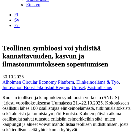
Etusivu
Fi
Sv
En
Facebook
Instagram
LinkedIN
YouTube
Teollinen symbioosi voi yhdistää
kannattavuuden, kasvun ja
ilmastonmuutokseen sopeutumisen
30.10.2025
Alholmen Circular Economy Platform
,
Elinkeinoelämä & Työ
,
Innovation Boost Jakobstad Region
,
Uutiset
,
Vastuullisuus
Ruotsin teollisen ja kaupunkien symbioosin verkosto (SNIUS)
järjesti vuosikokouksensa Uumajassa 21.–22.10.2025. Kokoukseen
osallistui lähes 100 osallistujaa elinkeinoelämästä, tutkimuslaitoksista
sekä alueista ja kunnista ympäri Ruotsia. Kahden päivän aikana
osallistujat saivat tutustua erilaisiin esimerkkeihin siitä, miten
kaupungit ja alueet voivat mahdollistaa teollisen uudistumisen, josta
sekä teollisuus että yhteiskunta hyötyvät.