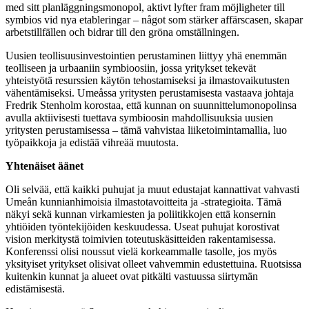
med sitt planläggningsmonopol, aktivt lyfter fram möjligheter till
symbios vid nya etableringar – något som stärker affärscasen, skapar
arbetstillfällen och bidrar till den gröna omställningen.
Uusien teollisuusinvestointien perustaminen liittyy yhä enemmän
teolliseen ja urbaaniin symbioosiin, jossa yritykset tekevät
yhteistyötä resurssien käytön tehostamiseksi ja ilmastovaikutusten
vähentämiseksi. Umeåssa yritysten perustamisesta vastaava johtaja
Fredrik Stenholm korostaa, että kunnan on suunnittelumonopolinsa
avulla aktiivisesti tuettava symbioosin mahdollisuuksia uusien
yritysten perustamisessa – tämä vahvistaa liiketoimintamallia, luo
työpaikkoja ja edistää vihreää muutosta.
Yhtenäiset äänet
Oli selvää, että kaikki puhujat ja muut edustajat kannattivat vahvasti
Umeån kunnianhimoisia ilmastotavoitteita ja -strategioita. Tämä
näkyi sekä kunnan virkamiesten ja poliitikkojen että konsernin
yhtiöiden työntekijöiden keskuudessa. Useat puhujat korostivat
vision merkitystä toimivien toteutuskäsitteiden rakentamisessa.
Konferenssi olisi noussut vielä korkeammalle tasolle, jos myös
yksityiset yritykset olisivat olleet vahvemmin edustettuina. Ruotsissa
kuitenkin kunnat ja alueet ovat pitkälti vastuussa siirtymän
edistämisestä.