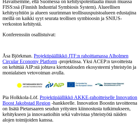
Havaitsemme, että Suomessa on kehityspotentiaalia muun muassa
FISS:ssä (Finnish Industrial Symbiosis System). Alueellisen
kehitysyhtiön ja alueen suurimman teollisuuspuistoalueen edustajina
meillä on kaikki syyt seurata teollisen symbioosin ja SNIUS-
verkoston kehitystä.
Konferenssiin osallistuivat:
Åsa Björkman.
Projektipäällikkö JTF:n rahoittamassa Alholmen
Circular Economy Platform
-projektissa. Yksi ACEP:n tavoitteista
on kehittää AIP:stä johtava kiertotalouden ekosysteemi yhteistyön ja
monialaisen vetovoiman avulla.
Pia Holkkola-Löf.
Projektipäällikkö AKKE-rahoitteiselle Innovation
Boost Jakobstad Region
-hankkeelle. Innovation Boostin tavoitteena
on lisätä Pietarsaaren seudun yritysten kiinnostusta tutkimukseen,
kehitykseen ja innovaatioihin sekä vahvistaa yhteistyötä näiden
alojen toimijoiden kanssa.