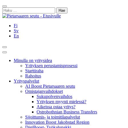
Siirry
Sulje
sisältöön
Haku:
Fi
Sv
En
Hae
Päävalikko
Minulla on yritysidea
Yrityksen perustamisprosessi
Starttiraha
Rahoitus
Yrityspalvelut
AI Boost Pietarsaaren seutu
Omistajanvaihdokset
Sukupolvenvaihdos
Yrityksen myynti mielessä?
Aikeissa ostaa yritys?
Ostrobothnian Business Transfers
Sijoittumis- ja toimitilapalvelut
Innovation Boost Jakobstad Region
DigiBoost- Työkalupakki