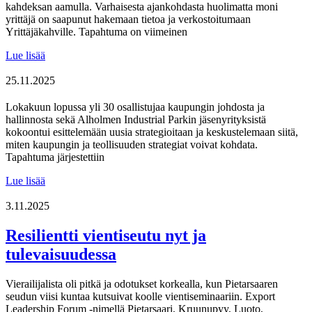
kahdeksan aamulla. Varhaisesta ajankohdasta huolimatta moni
yrittäjä on saapunut hakemaan tietoa ja verkostoitumaan
Yrittäjäkahville. Tapahtuma on viimeinen
Keskustan
Lue lisää
pysäköinti
ja
25.11.2025
uudet
liiketoimintamahdollisuudet
Lokakuun lopussa yli 30 osallistujaa kaupungin johdosta ja
herättivät
hallinnosta sekä Alholmen Industrial Parkin jäsenyrityksistä
keskustelua
kokoontui esittelemään uusia strategioitaan ja keskustelemaan siitä,
Pietarsaaren
miten kaupungin ja teollisuuden strategiat voivat kohdata.
Yrittäjäkahvilla
Tapahtuma järjestettiin
Lue lisää
3.11.2025
Resilientti vientiseutu nyt ja
tulevaisuudessa
Vierailijalista oli pitkä ja odotukset korkealla, kun Pietarsaaren
seudun viisi kuntaa kutsuivat koolle vientiseminaariin. Export
Leadership Forum -nimellä Pietarsaari, Kruunupyy, Luoto,