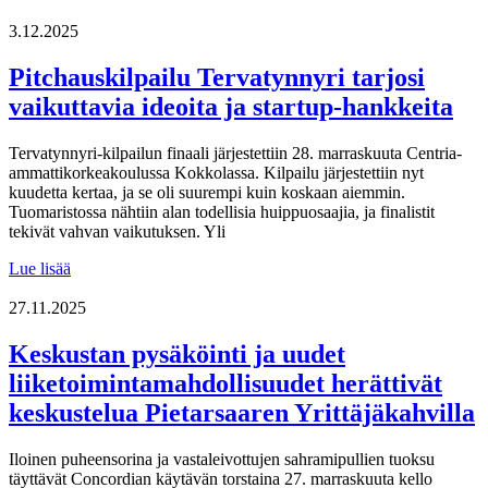
infotilaisuus
5.3.2026
3.12.2025
Pitchauskilpailu Tervatynnyri tarjosi
vaikuttavia ideoita ja startup-hankkeita
Tervatynnyri-kilpailun finaali järjestettiin 28. marraskuuta Centria-
ammattikorkeakoulussa Kokkolassa. Kilpailu järjestettiin nyt
kuudetta kertaa, ja se oli suurempi kuin koskaan aiemmin.
Tuomaristossa nähtiin alan todellisia huippuosaajia, ja finalistit
tekivät vahvan vaikutuksen. Yli
Pitchauskilpailu
Lue lisää
Tervatynnyri
tarjosi
27.11.2025
vaikuttavia
ideoita
Keskustan pysäköinti ja uudet
ja
liiketoimintamahdollisuudet herättivät
startup-
hankkeita
keskustelua Pietarsaaren Yrittäjäkahvilla
Iloinen puheensorina ja vastaleivottujen sahramipullien tuoksu
täyttävät Concordian käytävän torstaina 27. marraskuuta kello