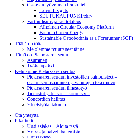
Osaavan työvoiman houkuttelu
Talent Insights
SEUTUKAUPUNKIrekry
Vastuullisuus ja kiertotalous
Alholmen Circular Economy Platform
Bothnia Green Energy
Sustainable Ostrobothnia as a Forerunner (SOF)
Täällä on töitä
Me olemme muuttaneet tänne
Tämä on Pietarsaaren seutu
Asuminen
Työkalupakki
Kehitämme Pietarsaaren seutua
Pietarsaaren seudun investoijien painopisteet –
osaamisen lisääminen ja valintojen tekeminen
Pietarsaaren seudun ilmastotyö
Tiedostot ja tilastot – koontisivu.
Concordian hallitus
Yhteistyölautakunta
Ota yhteyttä
Pikalinkit
Uusi asiakas – Aloita tästä
Yritys- ja palveluhakemisto
Uutisarkisto