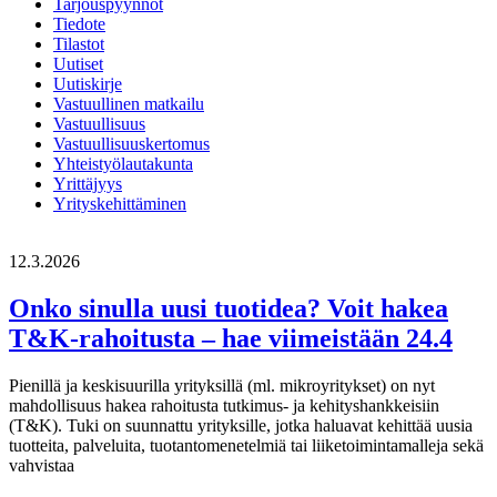
Tarjouspyynnöt
Tiedote
Tilastot
Uutiset
Uutiskirje
Vastuullinen matkailu
Vastuullisuus
Vastuullisuuskertomus
Yhteistyölautakunta
Yrittäjyys
Yrityskehittäminen
12.3.2026
Onko sinulla uusi tuotidea? Voit hakea
T&K-rahoitusta – hae viimeistään 24.4
Pienillä ja keskisuurilla yrityksillä (ml. mikroyritykset) on nyt
mahdollisuus hakea rahoitusta tutkimus- ja kehityshankkeisiin
(T&K). Tuki on suunnattu yrityksille, jotka haluavat kehittää uusia
tuotteita, palveluita, tuotantomenetelmiä tai liiketoimintamalleja sekä
vahvistaa