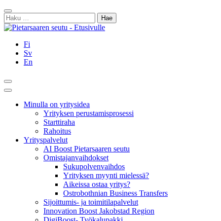
Siirry
Sulje
sisältöön
Haku:
Fi
Sv
En
Hae
Päävalikko
Minulla on yritysidea
Yrityksen perustamisprosessi
Starttiraha
Rahoitus
Yrityspalvelut
AI Boost Pietarsaaren seutu
Omistajanvaihdokset
Sukupolvenvaihdos
Yrityksen myynti mielessä?
Aikeissa ostaa yritys?
Ostrobothnian Business Transfers
Sijoittumis- ja toimitilapalvelut
Innovation Boost Jakobstad Region
DigiBoost- Työkalupakki