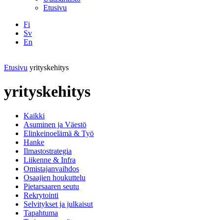
Etusivu
Fi
Sv
En
Facebook
Instagram
LinkedIN
YouTube
Etusivu
yrityskehitys
yrityskehitys
Kaikki
Asuminen ja Väestö
Elinkeinoelämä & Työ
Hanke
Ilmastostrategia
Liikenne & Infra
Omistajanvaihdos
Osaajien houkuttelu
Pietarsaaren seutu
Rekrytointi
Selvitykset ja julkaisut
Tapahtuma