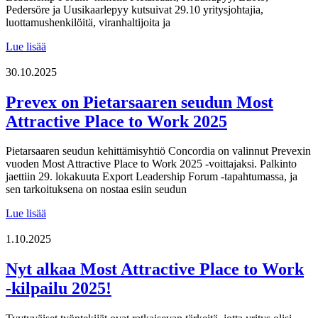
Pedersöre ja Uusikaarlepyy kutsuivat 29.10 yritysjohtajia,
luottamushenkilöitä, viranhaltijoita ja
Resilientti
Lue lisää
vientiseutu
nyt
30.10.2025
ja
tulevaisuudessa
Prevex on Pietarsaaren seudun Most
Attractive Place to Work 2025
Pietarsaaren seudun kehittämisyhtiö Concordia on valinnut Prevexin
vuoden Most Attractive Place to Work 2025 -voittajaksi. Palkinto
jaettiin 29. lokakuuta Export Leadership Forum -tapahtumassa, ja
sen tarkoituksena on nostaa esiin seudun
Prevex
Lue lisää
on
Pietarsaaren
1.10.2025
seudun
Most
Nyt alkaa Most Attractive Place to Work
Attractive
-kilpailu 2025!
Place
to
Work