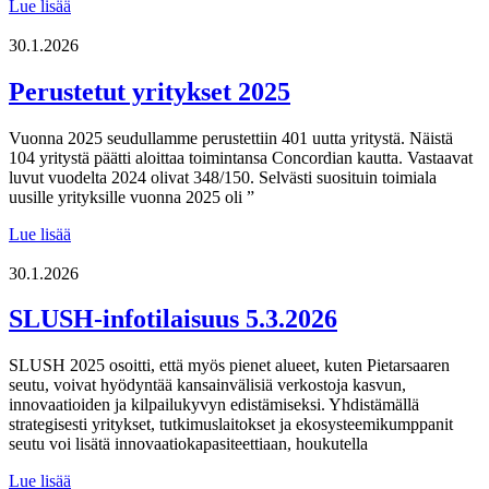
Onko
Lue lisää
sinulla
uusi
30.1.2026
tuotidea?
Voit
Perustetut yritykset 2025
hakea
T&K-
Vuonna 2025 seudullamme perustettiin 401 uutta yritystä. Näistä
rahoitusta
104 yritystä päätti aloittaa toimintansa Concordian kautta. Vastaavat
–
luvut vuodelta 2024 olivat 348/150. Selvästi suosituin toimiala
hae
uusille yrityksille vuonna 2025 oli ”
viimeistään
24.4
Perustetut
Lue lisää
yritykset
2025
30.1.2026
SLUSH-infotilaisuus 5.3.2026
SLUSH 2025 osoitti, että myös pienet alueet, kuten Pietarsaaren
seutu, voivat hyödyntää kansainvälisiä verkostoja kasvun,
innovaatioiden ja kilpailukyvyn edistämiseksi. Yhdistämällä
strategisesti yritykset, tutkimuslaitokset ja ekosysteemikumppanit
seutu voi lisätä innovaatiokapasiteettiaan, houkutella
SLUSH-
Lue lisää