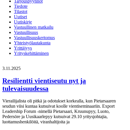
Tarjouspyynnöt
Tiedote
Tilastot
Uutiset
Uutiskirje
Vastuullinen matkailu
Vastuullisuus
Vastuullisuuskertomus
Yhteistyölautakunta
Yrittäjyys
Yrityskehittäminen
3.11.2025
Resilientti vientiseutu nyt ja
tulevaisuudessa
Vierailijalista oli pitkä ja odotukset korkealla, kun Pietarsaaren
seudun viisi kuntaa kutsuivat koolle vientiseminaariin. Export
Leadership Forum -nimellä Pietarsaari, Kruunupyy, Luoto,
Pedersöre ja Uusikaarlepyy kutsuivat 29.10 yritysjohtajia,
luottamushenkilöitä, viranhaltijoita ja