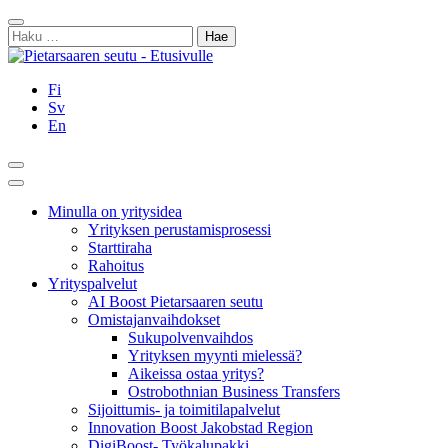
Siirry
Sulje
sisältöön
Haku:
Fi
Sv
En
Hae
Päävalikko
Minulla on yritysidea
Yrityksen perustamisprosessi
Starttiraha
Rahoitus
Yrityspalvelut
AI Boost Pietarsaaren seutu
Omistajanvaihdokset
Sukupolvenvaihdos
Yrityksen myynti mielessä?
Aikeissa ostaa yritys?
Ostrobothnian Business Transfers
Sijoittumis- ja toimitilapalvelut
Innovation Boost Jakobstad Region
DigiBoost- Työkalupakki