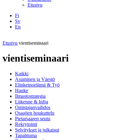
Etusivu
Fi
Sv
En
Facebook
Instagram
LinkedIN
YouTube
Etusivu
vientiseminaari
vientiseminaari
Kaikki
Asuminen ja Väestö
Elinkeinoelämä & Työ
Hanke
Ilmastostrategia
Liikenne & Infra
Omistajanvaihdos
Osaajien houkuttelu
Pietarsaaren seutu
Rekrytointi
Selvitykset ja julkaisut
Tapahtuma