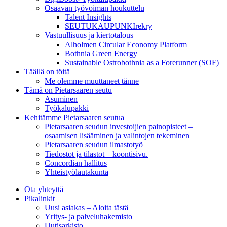
Osaavan työvoiman houkuttelu
Talent Insights
SEUTUKAUPUNKIrekry
Vastuullisuus ja kiertotalous
Alholmen Circular Economy Platform
Bothnia Green Energy
Sustainable Ostrobothnia as a Forerunner (SOF)
Täällä on töitä
Me olemme muuttaneet tänne
Tämä on Pietarsaaren seutu
Asuminen
Työkalupakki
Kehitämme Pietarsaaren seutua
Pietarsaaren seudun investoijien painopisteet –
osaamisen lisääminen ja valintojen tekeminen
Pietarsaaren seudun ilmastotyö
Tiedostot ja tilastot – koontisivu.
Concordian hallitus
Yhteistyölautakunta
Ota yhteyttä
Pikalinkit
Uusi asiakas – Aloita tästä
Yritys- ja palveluhakemisto
Uutisarkisto