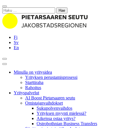
Siirry
Sulje
sisältöön
Haku:
Fi
Sv
En
Hae
Päävalikko
Minulla on yritysidea
Yrityksen perustamisprosessi
Starttiraha
Rahoitus
Yrityspalvelut
AI Boost Pietarsaaren seutu
Omistajanvaihdokset
Sukupolvenvaihdos
Yrityksen myynti mielessä?
Aikeissa ostaa yritys?
Ostrobothnian Business Transfers