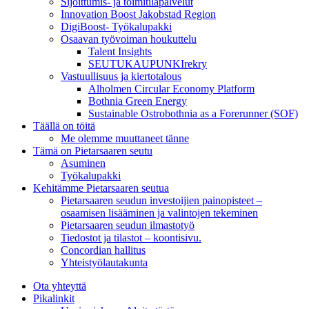
Sijoittumis- ja toimitilapalvelut
Innovation Boost Jakobstad Region
DigiBoost- Työkalupakki
Osaavan työvoiman houkuttelu
Talent Insights
SEUTUKAUPUNKIrekry
Vastuullisuus ja kiertotalous
Alholmen Circular Economy Platform
Bothnia Green Energy
Sustainable Ostrobothnia as a Forerunner (SOF)
Täällä on töitä
Me olemme muuttaneet tänne
Tämä on Pietarsaaren seutu
Asuminen
Työkalupakki
Kehitämme Pietarsaaren seutua
Pietarsaaren seudun investoijien painopisteet –
osaamisen lisääminen ja valintojen tekeminen
Pietarsaaren seudun ilmastotyö
Tiedostot ja tilastot – koontisivu.
Concordian hallitus
Yhteistyölautakunta
Ota yhteyttä
Pikalinkit