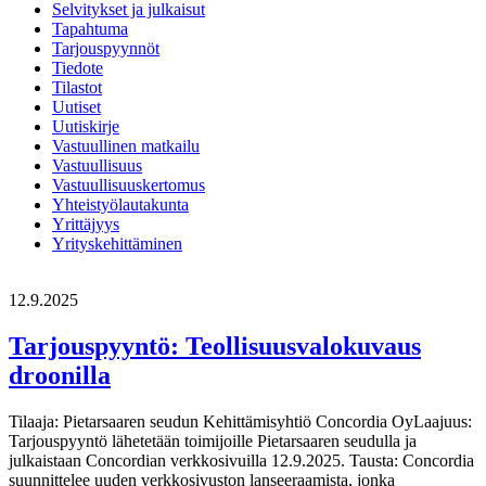
Selvitykset ja julkaisut
Tapahtuma
Tarjouspyynnöt
Tiedote
Tilastot
Uutiset
Uutiskirje
Vastuullinen matkailu
Vastuullisuus
Vastuullisuuskertomus
Yhteistyölautakunta
Yrittäjyys
Yrityskehittäminen
12.9.2025
Tarjouspyyntö: Teollisuusvalokuvaus
droonilla
Tilaaja: Pietarsaaren seudun Kehittämisyhtiö Concordia OyLaajuus:
Tarjouspyyntö lähetetään toimijoille Pietarsaaren seudulla ja
julkaistaan Concordian verkkosivuilla 12.9.2025. Tausta: Concordia
suunnittelee uuden verkkosivuston lanseeraamista, jonka