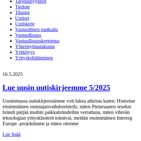
Tarjouspyynnöt
Tiedote
Tilastot
Uutiset
Uutiskirje
Vastuullinen matkailu
Vastuullisuus
Vastuullisuuskertomus
Yhteistyölautakunta
Yrittäjyys
Yrityskehittäminen
16.5.2025
Lue uusin uutiskirjeemme 5/2025
Uusimmassa uutiskirjeessämme voit lukea aiheista kuten: Historian
ensimmäinen omistajanvaihdosristeily, miten Pietarsaaren seudun
brändi pärjää muihin paikkabrändeihin verrattuna, miten vihreän
teknologian yritysklusterit toimivat, meidän ensimmäinen Interreg
Europe -projektimme ja miten olemme
Lue
Lue lisää
uusin