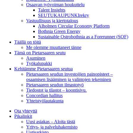
Osaavan työvoiman houkuttelu
Talent Insights
SEUTUKAUPUNKIrekry
Vastuullisuus ja kiertotalous
Alholmen Circular Economy Platform
Bothnia Green Energy
Sustainable Ostrobothnia as a Forerunner (SOF)
Täällä on töitä
Me olemme muuttaneet tänne
Tämä on Pietarsaaren seutu
Asuminen
Työkalupakki
Kehitämme Pietarsaaren seutua
Pietarsaaren seudun investoijien painopisteet –
osaamisen lisääminen ja valintojen tekeminen
Pietarsaaren seudun ilmastotyö
Tiedostot ja tilastot – koontisivu.
Concordian hallitus
Yhteistyölautakunta
Ota yhteyttä
Pikalinkit
Uusi asiakas – Aloita tästä
Yritys- ja palveluhakemisto
Uutisarkisto