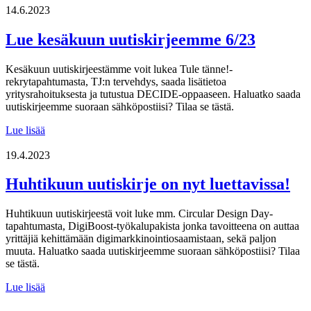
uutiskirjeemme
14.6.2023
5/2025
Lue kesäkuun uutiskirjeemme 6/23
Kesäkuun uutiskirjeestämme voit lukea Tule tänne!-
rekrytapahtumasta, TJ:n tervehdys, saada lisätietoa
yritysrahoituksesta ja tutustua DECIDE-oppaaseen. Haluatko saada
uutiskirjeemme suoraan sähköpostiisi? Tilaa se tästä.
Lue
Lue lisää
kesäkuun
uutiskirjeemme
19.4.2023
6/23
Huhtikuun uutiskirje on nyt luettavissa!
Huhtikuun uutiskirjeestä voit luke mm. Circular Design Day-
tapahtumasta, DigiBoost-työkalupakista jonka tavoitteena on auttaa
yrittäjiä kehittämään digimarkkinointiosaamistaan, sekä paljon
muuta. Haluatko saada uutiskirjeemme suoraan sähköpostiisi? Tilaa
se tästä.
Huhtikuun
Lue lisää
uutiskirje