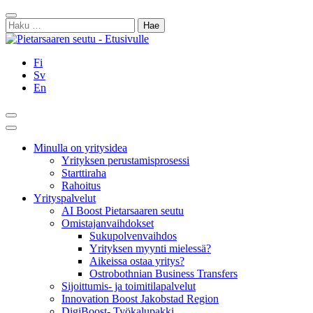
Siirry
Sulje
sisältöön
Haku:
Fi
Sv
En
Hae
Päävalikko
Minulla on yritysidea
Yrityksen perustamisprosessi
Starttiraha
Rahoitus
Yrityspalvelut
AI Boost Pietarsaaren seutu
Omistajanvaihdokset
Sukupolvenvaihdos
Yrityksen myynti mielessä?
Aikeissa ostaa yritys?
Ostrobothnian Business Transfers
Sijoittumis- ja toimitilapalvelut
Innovation Boost Jakobstad Region
DigiBoost- Työkalupakki