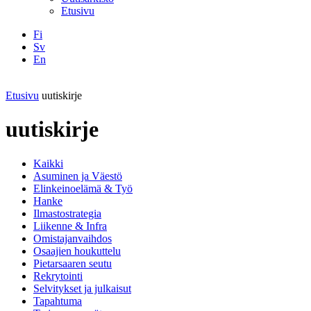
Etusivu
Fi
Sv
En
Facebook
Instagram
LinkedIN
YouTube
Etusivu
uutiskirje
uutiskirje
Kaikki
Asuminen ja Väestö
Elinkeinoelämä & Työ
Hanke
Ilmastostrategia
Liikenne & Infra
Omistajanvaihdos
Osaajien houkuttelu
Pietarsaaren seutu
Rekrytointi
Selvitykset ja julkaisut
Tapahtuma