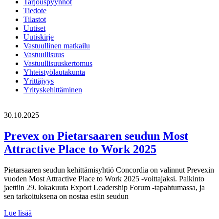
Tarjouspyynnöt
Tiedote
Tilastot
Uutiset
Uutiskirje
Vastuullinen matkailu
Vastuullisuus
Vastuullisuuskertomus
Yhteistyölautakunta
Yrittäjyys
Yrityskehittäminen
30.10.2025
Prevex on Pietarsaaren seudun Most
Attractive Place to Work 2025
Pietarsaaren seudun kehittämisyhtiö Concordia on valinnut Prevexin
vuoden Most Attractive Place to Work 2025 -voittajaksi. Palkinto
jaettiin 29. lokakuuta Export Leadership Forum -tapahtumassa, ja
sen tarkoituksena on nostaa esiin seudun
Prevex
Lue lisää