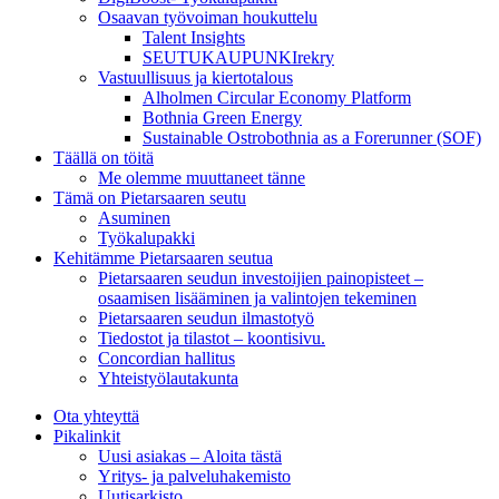
Osaavan työvoiman houkuttelu
Talent Insights
SEUTUKAUPUNKIrekry
Vastuullisuus ja kiertotalous
Alholmen Circular Economy Platform
Bothnia Green Energy
Sustainable Ostrobothnia as a Forerunner (SOF)
Täällä on töitä
Me olemme muuttaneet tänne
Tämä on Pietarsaaren seutu
Asuminen
Työkalupakki
Kehitämme Pietarsaaren seutua
Pietarsaaren seudun investoijien painopisteet –
osaamisen lisääminen ja valintojen tekeminen
Pietarsaaren seudun ilmastotyö
Tiedostot ja tilastot – koontisivu.
Concordian hallitus
Yhteistyölautakunta
Ota yhteyttä
Pikalinkit
Uusi asiakas – Aloita tästä
Yritys- ja palveluhakemisto
Uutisarkisto