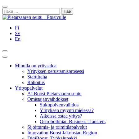
Siirry
Sulje
sisältöön
Haku:
Fi
Sv
En
Hae
Päävalikko
Minulla on yritysidea
Yrityksen perustamisprosessi
Starttiraha
Rahoitus
Yrityspalvelut
AI Boost Pietarsaaren seutu
Omistajanvaihdokset
Sukupolvenvaihdos
Yrityksen myynti mielessä?
Aikeissa ostaa yritys?
Ostrobothnian Business Transfers
Sijoittumis- ja toimitilapalvelut
Innovation Boost Jakobstad Region
DigiBoost- Työkalupakki