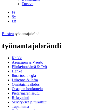
Etusivu
Fi
Sv
En
Facebook
Instagram
LinkedIN
YouTube
Etusivu
työnantajabrändi
työnantajabrändi
Kaikki
Asuminen ja Väestö
Elinkeinoelämä & Työ
Hanke
Ilmastostrategia
Liikenne & Infra
Omistajanvaihdos
Osaajien houkuttelu
Pietarsaaren seutu
Rekrytointi
Selvitykset ja julkaisut
Tapahtuma