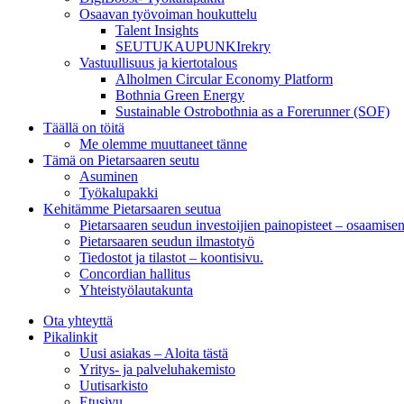
Osaavan työvoiman houkuttelu
Talent Insights
SEUTUKAUPUNKIrekry
Vastuullisuus ja kiertotalous
Alholmen Circular Economy Platform
Bothnia Green Energy
Sustainable Ostrobothnia as a Forerunner (SOF)
Täällä on töitä
Me olemme muuttaneet tänne
Tämä on Pietarsaaren seutu
Asuminen
Työkalupakki
Kehitämme Pietarsaaren seutua
Pietarsaaren seudun investoijien painopisteet – osaamise
Pietarsaaren seudun ilmastotyö
Tiedostot ja tilastot – koontisivu.
Concordian hallitus
Yhteistyölautakunta
Ota yhteyttä
Pikalinkit
Uusi asiakas – Aloita tästä
Yritys- ja palveluhakemisto
Uutisarkisto
Etusivu