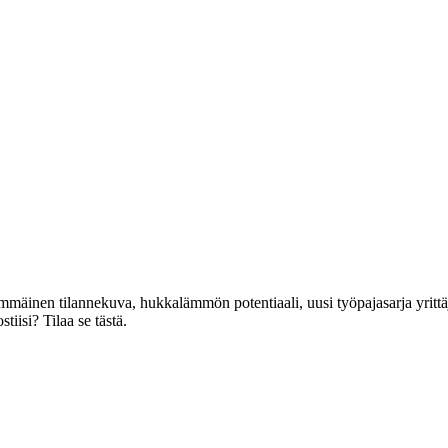
mäinen tilannekuva, hukkalämmön potentiaali, uusi työpajasarja yrittäj
iisi? Tilaa se tästä.