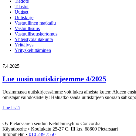
Tiedote
Tilastot
Uutiset
Uutiskirje
Vastuullinen matkailu
Vastuullisuus
Vastuullisuuskertomus
Yhteistyölautakunta
Yrittäjyys
Yrityskehittäminen
7.4.2025
Lue uusin uutiskirjeemme 4/2025
Uusimmassa uutiskirjeessämme voit lukea aiheista kuten: Alueen ensim
omistajanvaihdosristeily! Haluatko saada uutiskirjeen suoraan sähköpost
Lue
Lue lisää
uusin
uutiskirjeemme
Oy Pietarsaaren seudun Kehittämisyhtiö Concordia
4/2025
Käyntiosoite • Koulukatu 25-27 C, III krs. 68600 Pietarsaari
Infopuhelin •
010 239 7550