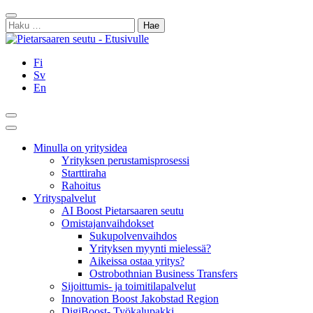
Siirry
Sulje
sisältöön
Haku:
Fi
Sv
En
Hae
Päävalikko
Minulla on yritysidea
Yrityksen perustamisprosessi
Starttiraha
Rahoitus
Yrityspalvelut
AI Boost Pietarsaaren seutu
Omistajanvaihdokset
Sukupolvenvaihdos
Yrityksen myynti mielessä?
Aikeissa ostaa yritys?
Ostrobothnian Business Transfers
Sijoittumis- ja toimitilapalvelut
Innovation Boost Jakobstad Region
DigiBoost- Työkalupakki