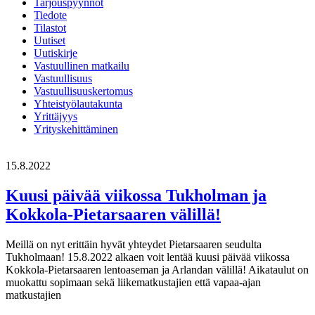
Tarjouspyynnöt
Tiedote
Tilastot
Uutiset
Uutiskirje
Vastuullinen matkailu
Vastuullisuus
Vastuullisuuskertomus
Yhteistyölautakunta
Yrittäjyys
Yrityskehittäminen
15.8.2022
Kuusi päivää viikossa Tukholman ja
Kokkola-Pietarsaaren välillä!
Meillä on nyt erittäin hyvät yhteydet Pietarsaaren seudulta
Tukholmaan! 15.8.2022 alkaen voit lentää kuusi päivää viikossa
Kokkola-Pietarsaaren lentoaseman ja Arlandan välillä! Aikataulut on
muokattu sopimaan sekä liikematkustajien että vapaa-ajan
matkustajien