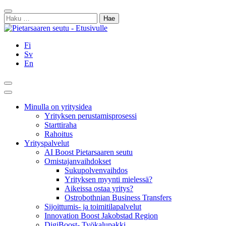
Siirry
Sulje
sisältöön
Haku:
Fi
Sv
En
Hae
Päävalikko
Minulla on yritysidea
Yrityksen perustamisprosessi
Starttiraha
Rahoitus
Yrityspalvelut
AI Boost Pietarsaaren seutu
Omistajanvaihdokset
Sukupolvenvaihdos
Yrityksen myynti mielessä?
Aikeissa ostaa yritys?
Ostrobothnian Business Transfers
Sijoittumis- ja toimitilapalvelut
Innovation Boost Jakobstad Region
DigiBoost- Työkalupakki