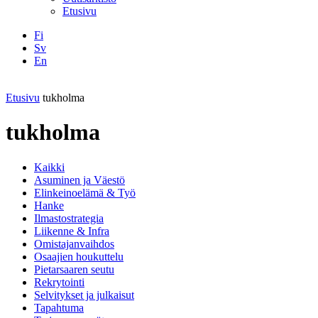
Etusivu
Fi
Sv
En
Facebook
Instagram
LinkedIN
YouTube
Etusivu
tukholma
tukholma
Kaikki
Asuminen ja Väestö
Elinkeinoelämä & Työ
Hanke
Ilmastostrategia
Liikenne & Infra
Omistajanvaihdos
Osaajien houkuttelu
Pietarsaaren seutu
Rekrytointi
Selvitykset ja julkaisut
Tapahtuma