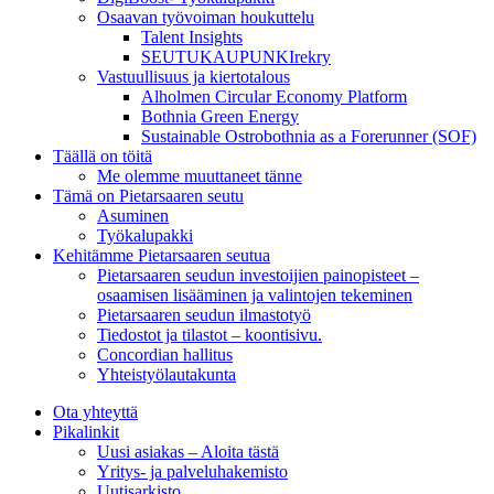
Osaavan työvoiman houkuttelu
Talent Insights
SEUTUKAUPUNKIrekry
Vastuullisuus ja kiertotalous
Alholmen Circular Economy Platform
Bothnia Green Energy
Sustainable Ostrobothnia as a Forerunner (SOF)
Täällä on töitä
Me olemme muuttaneet tänne
Tämä on Pietarsaaren seutu
Asuminen
Työkalupakki
Kehitämme Pietarsaaren seutua
Pietarsaaren seudun investoijien painopisteet –
osaamisen lisääminen ja valintojen tekeminen
Pietarsaaren seudun ilmastotyö
Tiedostot ja tilastot – koontisivu.
Concordian hallitus
Yhteistyölautakunta
Ota yhteyttä
Pikalinkit
Uusi asiakas – Aloita tästä
Yritys- ja palveluhakemisto
Uutisarkisto