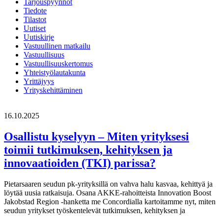
Tarjouspyynnöt
Tiedote
Tilastot
Uutiset
Uutiskirje
Vastuullinen matkailu
Vastuullisuus
Vastuullisuuskertomus
Yhteistyölautakunta
Yrittäjyys
Yrityskehittäminen
16.10.2025
Osallistu kyselyyn – Miten yrityksesi
toimii tutkimuksen, kehityksen ja
innovaatioiden (TKI) parissa?
Pietarsaaren seudun pk-yrityksillä on vahva halu kasvaa, kehittyä ja
löytää uusia ratkaisuja. Osana AKKE-rahoitteista Innovation Boost
Jakobstad Region -hanketta me Concordialla kartoitamme nyt, miten
seudun yritykset työskentelevät tutkimuksen, kehityksen ja