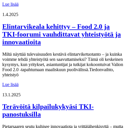
Osallistu
Lue lisää
kyselyyn
–
1.4.2025
Miten
yrityksesi
Elintarvikeala kehittyy – Food 2.0 ja
toimii
TKI-foorumi vauhdittavat yhteistyötä ja
tutkimuksen,
kehityksen
innovaatioita
ja
innovaatioiden
Miltä näyttää tulevaisuuden kestävä elintarviketuotanto – ja kuinka
(TKI)
voimme tehdä yhteistyötä sen saavuttamiseksi? Tämä oli keskeinen
parissa?
kysymys, kun yritykset, asiantuntijat ja tutkijat kokoontuivat Valion
Food 2.0 -tapahtumaan maaliskuun puolivälissä.Tiedonvaihto,
yhteistyö
Elintarvikeala
Lue lisää
kehittyy
–
13.1.2025
Food
2.0
Terävöitä kilpailukykyäsi TKI-
ja
panostuksilla
TKI-
foorumi
vauhdittavat
Pietarsaaren seutu kuhisee innovaatiota ja yrittäjähenkisyttä – mutta