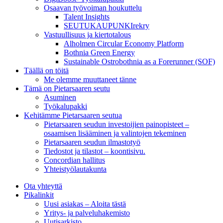
Osaavan työvoiman houkuttelu
Talent Insights
SEUTUKAUPUNKIrekry
Vastuullisuus ja kiertotalous
Alholmen Circular Economy Platform
Bothnia Green Energy
Sustainable Ostrobothnia as a Forerunner (SOF)
Täällä on töitä
Me olemme muuttaneet tänne
Tämä on Pietarsaaren seutu
Asuminen
Työkalupakki
Kehitämme Pietarsaaren seutua
Pietarsaaren seudun investoijien painopisteet –
osaamisen lisääminen ja valintojen tekeminen
Pietarsaaren seudun ilmastotyö
Tiedostot ja tilastot – koontisivu.
Concordian hallitus
Yhteistyölautakunta
Ota yhteyttä
Pikalinkit
Uusi asiakas – Aloita tästä
Yritys- ja palveluhakemisto
Uutisarkisto