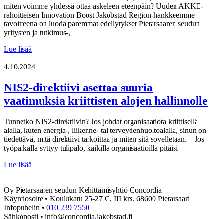
yhteistyötä
miten voimme yhdessä ottaa askeleen eteenpäin? Uuden AKKE-
ja
rahoitteisen Innovation Boost Jakobstad Region-hankkeemme
innovaatioita
tavoitteena on luoda paremmat edellytykset Pietarsaaren seudun
yritysten ja tutkimus-,
Terävöitä
Lue lisää
kilpailukykyäsi
TKI-
4.10.2024
panostuksilla
NIS2-direktiivi asettaa suuria
vaatimuksia kriittisten alojen hallinnolle
Tunnetko NIS2-direktiivin? Jos johdat organisaatiota kriittisellä
alalla, kuten energia-, liikenne- tai terveydenhuoltoalalla, sinun on
tiedettävä, mitä direktiivi tarkoittaa ja miten sitä sovelletaan. – Jos
työpaikalla syttyy tulipalo, kaikilla organisaatioilla pitäisi
NIS2-
Lue lisää
direktiivi
asettaa
Oy Pietarsaaren seudun Kehittämisyhtiö Concordia
suuria
Käyntiosoite • Koulukatu 25-27 C, III krs. 68600 Pietarsaari
vaatimuksia
Infopuhelin •
010 239 7550
kriittisten
Sähköposti • info@concordia.jakobstad.fi
alojen