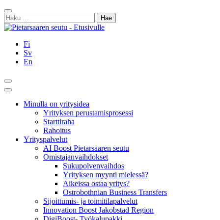
Siirry
Sulje
sisältöön
Haku:
Fi
Sv
En
Hae
Päävalikko
Minulla on yritysidea
Yrityksen perustamisprosessi
Starttiraha
Rahoitus
Yrityspalvelut
AI Boost Pietarsaaren seutu
Omistajanvaihdokset
Sukupolvenvaihdos
Yrityksen myynti mielessä?
Aikeissa ostaa yritys?
Ostrobothnian Business Transfers
Sijoittumis- ja toimitilapalvelut
Innovation Boost Jakobstad Region
DigiBoost- Työkalupakki