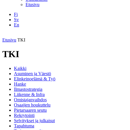
Etusivu
Fi
Sv
En
Facebook
Instagram
LinkedIN
YouTube
Etusivu
TKI
TKI
Kaikki
Asuminen ja Väestö
Elinkeinoelämä & Työ
Hanke
Ilmastostrategia
Liikenne & Infra
Omistajanvaihdos
Osaajien houkuttelu
Pietarsaaren seutu
Rekrytointi
Selvitykset ja julkaisut
Tapahtuma