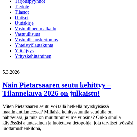
Tarjouspyynnöt
Tiedote
Tilastot
Uutiset
Uutiskirje
Vastuullinen matkailu
Vastuullisuus
Vastuullisuuskertomus
Yhteistyölautakunta
Yrittäjyys
Yrityskehittäminen
5.3.2026
Näin Pietarsaaren seutu kehittyy –
Tilannekuva 2026 on julkaistu!
Miten Pietarsaaren seutu voi tällä hetkellä myrskyisässä
maailmantilanteessa? Millaisia kehityssuuntia seudulla on
nähtävissä, ja mitä on muuttunut viime vuosina? Onko sinulla
käytössäsi ajantasainen ja luotettava tietopohja, jota tarvitset työssäsi
luottamushenkilönä,