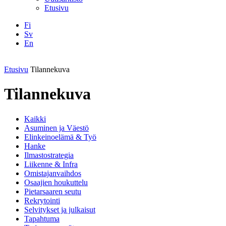
Etusivu
Fi
Sv
En
Facebook
Instagram
LinkedIN
YouTube
Etusivu
Tilannekuva
Tilannekuva
Kaikki
Asuminen ja Väestö
Elinkeinoelämä & Työ
Hanke
Ilmastostrategia
Liikenne & Infra
Omistajanvaihdos
Osaajien houkuttelu
Pietarsaaren seutu
Rekrytointi
Selvitykset ja julkaisut
Tapahtuma