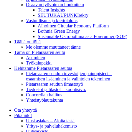
Osaavan työvoiman houkuttelu
Talent Insights
SEUTUKAUPUNKIrekry
Vastuullisuus ja kiertotalous
Alholmen Circular Economy Platform
Bothnia Green Energy
Sustainable Ostrobothnia as a Forerunner (SOF)
Täällä on töitä
Me olemme muuttaneet tänne
Tämä on Pietarsaaren seutu
Asuminen
Työkalupakki
Kehitämme Pietarsaaren seutua
Pietarsaaren seudun investoijien painopisteet –
osaamisen lisääminen ja valintojen tekeminen
Pietarsaaren seudun ilmastotyö
Tiedostot ja tilastot – koontisivu.
Concordian hallitus
Yhteistyölautakunta
Ota yhteyttä
Pikalinkit
Uusi asiakas – Aloita tästä
Yritys- ja palveluhakemisto
Uutisarkisto