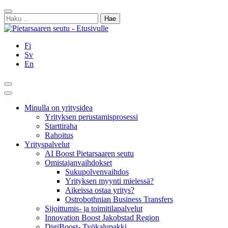
Siirry
Sulje
sisältöön
Haku:
Fi
Sv
En
Hae
Päävalikko
Minulla on yritysidea
Yrityksen perustamisprosessi
Starttiraha
Rahoitus
Yrityspalvelut
AI Boost Pietarsaaren seutu
Omistajanvaihdokset
Sukupolvenvaihdos
Yrityksen myynti mielessä?
Aikeissa ostaa yritys?
Ostrobothnian Business Transfers
Sijoittumis- ja toimitilapalvelut
Innovation Boost Jakobstad Region
DigiBoost- Työkalupakki