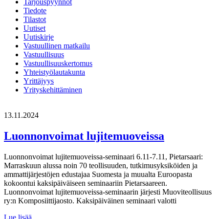
Tarjouspyynnöt
Tiedote
Tilastot
Uutiset
Uutiskirje
Vastuullinen matkailu
Vastuullisuus
Vastuullisuuskertomus
Yhteistyölautakunta
Yrittäjyys
Yrityskehittäminen
13.11.2024
Luonnonvoimat lujitemuoveissa
Luonnonvoimat lujitemuoveissa-seminaari 6.11-7.11, Pietarsaari:
Marraskuun alussa noin 70 teollisuuden, tutkimusyksiköiden ja
ammattijärjestöjen edustajaa Suomesta ja muualta Euroopasta
kokoontui kaksipäiväiseen seminaariin Pietarsaareen.
Luonnonvoimat lujitemuoveissa-seminaarin järjesti Muoviteollisuus
ry:n Komposiittijaosto. Kaksipäiväinen seminaari valotti
Luonnonvoimat
Lue lisää