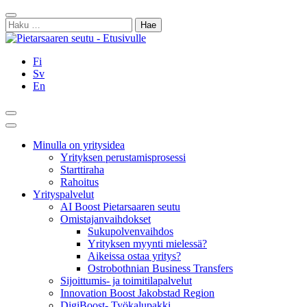
Siirry
Sulje
sisältöön
Haku:
Fi
Sv
En
Hae
Päävalikko
Minulla on yritysidea
Yrityksen perustamisprosessi
Starttiraha
Rahoitus
Yrityspalvelut
AI Boost Pietarsaaren seutu
Omistajanvaihdokset
Sukupolvenvaihdos
Yrityksen myynti mielessä?
Aikeissa ostaa yritys?
Ostrobothnian Business Transfers
Sijoittumis- ja toimitilapalvelut
Innovation Boost Jakobstad Region
DigiBoost- Työkalupakki