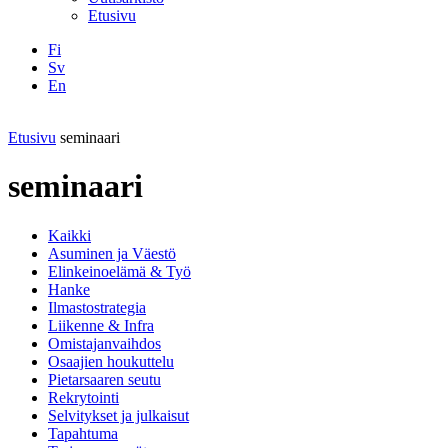
Etusivu
Fi
Sv
En
Facebook
Instagram
LinkedIN
YouTube
Etusivu
seminaari
seminaari
Kaikki
Asuminen ja Väestö
Elinkeinoelämä & Työ
Hanke
Ilmastostrategia
Liikenne & Infra
Omistajanvaihdos
Osaajien houkuttelu
Pietarsaaren seutu
Rekrytointi
Selvitykset ja julkaisut
Tapahtuma