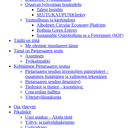
Osaavan työvoiman houkuttelu
Talent Insights
SEUTUKAUPUNKIrekry
Vastuullisuus ja kiertotalous
Alholmen Circular Economy Platform
Bothnia Green Energy
Sustainable Ostrobothnia as a Forerunner (SOF)
Täällä on töitä
Me olemme muuttaneet tänne
Tämä on Pietarsaaren seutu
Asuminen
Työkalupakki
Kehitämme Pietarsaaren seutua
Pietarsaaren seudun investoijien painopisteet –
osaamisen lisääminen ja valintojen tekeminen
Pietarsaaren seudun ilmastotyö
Tiedostot ja tilastot – koontisivu.
Concordian hallitus
Yhteistyölautakunta
Ota yhteyttä
Pikalinkit
Uusi asiakas – Aloita tästä
Yritys- ja palveluhakemisto
Uutisarkisto