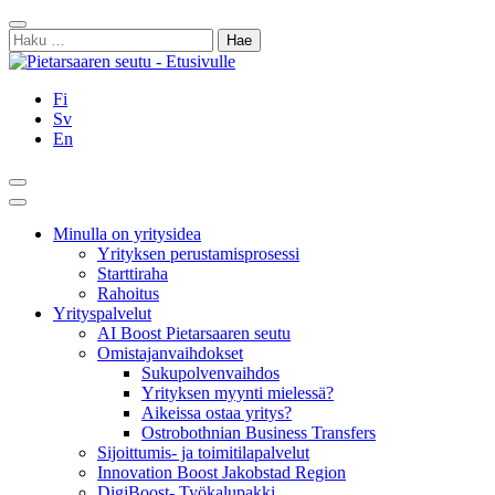
Siirry
Sulje
sisältöön
Haku:
Fi
Sv
En
Hae
Päävalikko
Minulla on yritysidea
Yrityksen perustamisprosessi
Starttiraha
Rahoitus
Yrityspalvelut
AI Boost Pietarsaaren seutu
Omistajanvaihdokset
Sukupolvenvaihdos
Yrityksen myynti mielessä?
Aikeissa ostaa yritys?
Ostrobothnian Business Transfers
Sijoittumis- ja toimitilapalvelut
Innovation Boost Jakobstad Region
DigiBoost- Työkalupakki