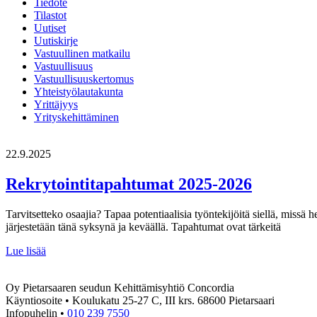
Tiedote
Tilastot
Uutiset
Uutiskirje
Vastuullinen matkailu
Vastuullisuus
Vastuullisuuskertomus
Yhteistyölautakunta
Yrittäjyys
Yrityskehittäminen
22.9.2025
Rekrytointitapahtumat 2025-2026
Tarvitsetteko osaajia? Tapaa potentiaalisia työntekijöitä siellä, missä h
järjestetään tänä syksynä ja keväällä. Tapahtumat ovat tärkeitä
Rekrytointitapahtumat
Lue lisää
2025-
2026
Oy Pietarsaaren seudun Kehittämisyhtiö Concordia
Käyntiosoite • Koulukatu 25-27 C, III krs. 68600 Pietarsaari
Infopuhelin •
010 239 7550