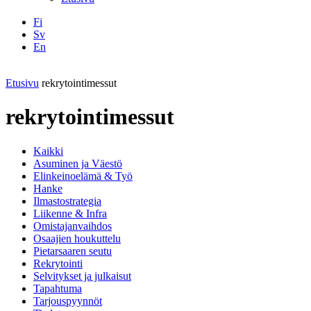
Fi
Sv
En
Facebook
Instagram
LinkedIN
YouTube
Etusivu
rekrytointimessut
rekrytointimessut
Kaikki
Asuminen ja Väestö
Elinkeinoelämä & Työ
Hanke
Ilmastostrategia
Liikenne & Infra
Omistajanvaihdos
Osaajien houkuttelu
Pietarsaaren seutu
Rekrytointi
Selvitykset ja julkaisut
Tapahtuma
Tarjouspyynnöt