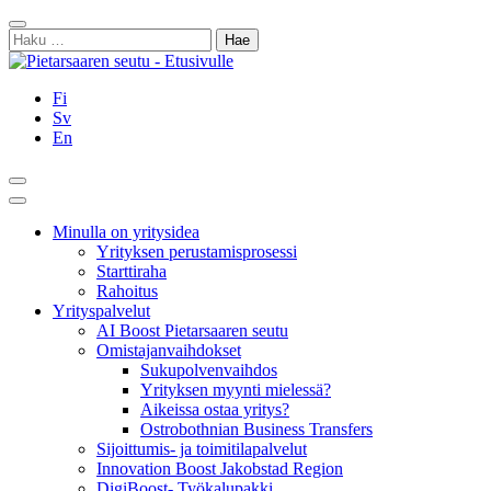
Siirry
Sulje
sisältöön
Haku:
Fi
Sv
En
Hae
Päävalikko
Minulla on yritysidea
Yrityksen perustamisprosessi
Starttiraha
Rahoitus
Yrityspalvelut
AI Boost Pietarsaaren seutu
Omistajanvaihdokset
Sukupolvenvaihdos
Yrityksen myynti mielessä?
Aikeissa ostaa yritys?
Ostrobothnian Business Transfers
Sijoittumis- ja toimitilapalvelut
Innovation Boost Jakobstad Region
DigiBoost- Työkalupakki