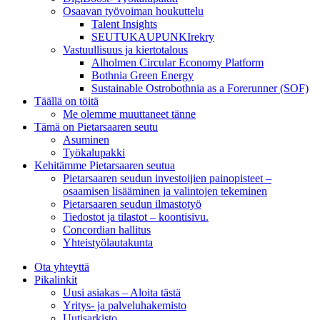
Osaavan työvoiman houkuttelu
Talent Insights
SEUTUKAUPUNKIrekry
Vastuullisuus ja kiertotalous
Alholmen Circular Economy Platform
Bothnia Green Energy
Sustainable Ostrobothnia as a Forerunner (SOF)
Täällä on töitä
Me olemme muuttaneet tänne
Tämä on Pietarsaaren seutu
Asuminen
Työkalupakki
Kehitämme Pietarsaaren seutua
Pietarsaaren seudun investoijien painopisteet –
osaamisen lisääminen ja valintojen tekeminen
Pietarsaaren seudun ilmastotyö
Tiedostot ja tilastot – koontisivu.
Concordian hallitus
Yhteistyölautakunta
Ota yhteyttä
Pikalinkit
Uusi asiakas – Aloita tästä
Yritys- ja palveluhakemisto
Uutisarkisto