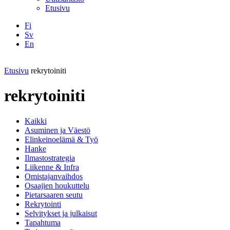
Etusivu
Fi
Sv
En
Facebook
Instagram
LinkedIN
YouTube
Etusivu
rekrytoiniti
rekrytoiniti
Kaikki
Asuminen ja Väestö
Elinkeinoelämä & Työ
Hanke
Ilmastostrategia
Liikenne & Infra
Omistajanvaihdos
Osaajien houkuttelu
Pietarsaaren seutu
Rekrytointi
Selvitykset ja julkaisut
Tapahtuma