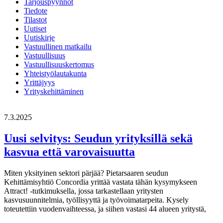
Tarjouspyynnöt
Tiedote
Tilastot
Uutiset
Uutiskirje
Vastuullinen matkailu
Vastuullisuus
Vastuullisuuskertomus
Yhteistyölautakunta
Yrittäjyys
Yrityskehittäminen
7.3.2025
Uusi selvitys: Seudun yrityksillä sekä
kasvua että varovaisuutta
Miten yksityinen sektori pärjää? Pietarsaaren seudun
Kehittämisyhtiö Concordia yrittää vastata tähän kysymykseen
Attract! -tutkimuksella, jossa tarkastellaan yritysten
kasvusuunnitelmia, työllisyyttä ja työvoimatarpeita. Kysely
toteutettiin vuodenvaihteessa, ja siihen vastasi 44 alueen yritystä,