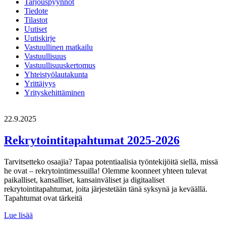
Tarjouspyynnöt
Tiedote
Tilastot
Uutiset
Uutiskirje
Vastuullinen matkailu
Vastuullisuus
Vastuullisuuskertomus
Yhteistyölautakunta
Yrittäjyys
Yrityskehittäminen
22.9.2025
Rekrytointitapahtumat 2025-2026
Tarvitsetteko osaajia? Tapaa potentiaalisia työntekijöitä siellä, missä
he ovat – rekrytointimessuilla! Olemme koonneet yhteen tulevat
paikalliset, kansalliset, kansainväliset ja digitaaliset
rekrytointitapahtumat, joita järjestetään tänä syksynä ja keväällä.
Tapahtumat ovat tärkeitä
Rekrytointitapahtumat
Lue lisää
2025-