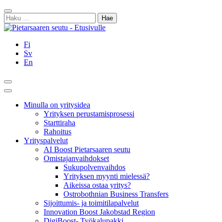
Siirry
Sulje
sisältöön
Haku:
Fi
Sv
En
Hae
Päävalikko
Minulla on yritysidea
Yrityksen perustamisprosessi
Starttiraha
Rahoitus
Yrityspalvelut
AI Boost Pietarsaaren seutu
Omistajanvaihdokset
Sukupolvenvaihdos
Yrityksen myynti mielessä?
Aikeissa ostaa yritys?
Ostrobothnian Business Transfers
Sijoittumis- ja toimitilapalvelut
Innovation Boost Jakobstad Region
DigiBoost- Työkalupakki