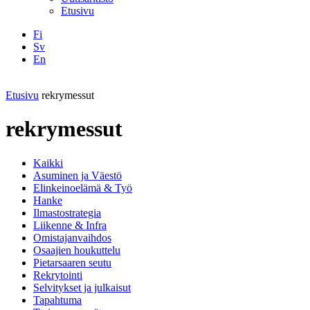
Etusivu
Fi
Sv
En
Facebook
Instagram
LinkedIN
YouTube
Etusivu
rekrymessut
rekrymessut
Kaikki
Asuminen ja Väestö
Elinkeinoelämä & Työ
Hanke
Ilmastostrategia
Liikenne & Infra
Omistajanvaihdos
Osaajien houkuttelu
Pietarsaaren seutu
Rekrytointi
Selvitykset ja julkaisut
Tapahtuma