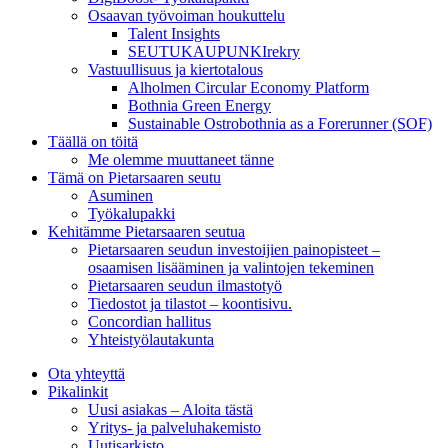
Osaavan työvoiman houkuttelu
Talent Insights
SEUTUKAUPUNKIrekry
Vastuullisuus ja kiertotalous
Alholmen Circular Economy Platform
Bothnia Green Energy
Sustainable Ostrobothnia as a Forerunner (SOF)
Täällä on töitä
Me olemme muuttaneet tänne
Tämä on Pietarsaaren seutu
Asuminen
Työkalupakki
Kehitämme Pietarsaaren seutua
Pietarsaaren seudun investoijien painopisteet –
osaamisen lisääminen ja valintojen tekeminen
Pietarsaaren seudun ilmastotyö
Tiedostot ja tilastot – koontisivu.
Concordian hallitus
Yhteistyölautakunta
Ota yhteyttä
Pikalinkit
Uusi asiakas – Aloita tästä
Yritys- ja palveluhakemisto
Uutisarkisto