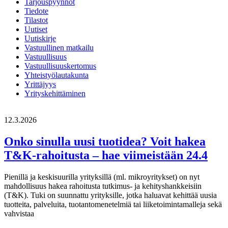
Tarjouspyynnöt
Tiedote
Tilastot
Uutiset
Uutiskirje
Vastuullinen matkailu
Vastuullisuus
Vastuullisuuskertomus
Yhteistyölautakunta
Yrittäjyys
Yrityskehittäminen
12.3.2026
Onko sinulla uusi tuotidea? Voit hakea
T&K-rahoitusta – hae viimeistään 24.4
Pienillä ja keskisuurilla yrityksillä (ml. mikroyritykset) on nyt
mahdollisuus hakea rahoitusta tutkimus- ja kehityshankkeisiin
(T&K). Tuki on suunnattu yrityksille, jotka haluavat kehittää uusia
tuotteita, palveluita, tuotantomenetelmiä tai liiketoimintamalleja sekä
vahvistaa