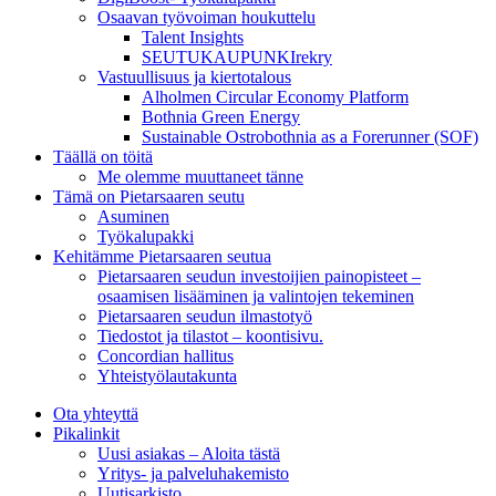
Osaavan työvoiman houkuttelu
Talent Insights
SEUTUKAUPUNKIrekry
Vastuullisuus ja kiertotalous
Alholmen Circular Economy Platform
Bothnia Green Energy
Sustainable Ostrobothnia as a Forerunner (SOF)
Täällä on töitä
Me olemme muuttaneet tänne
Tämä on Pietarsaaren seutu
Asuminen
Työkalupakki
Kehitämme Pietarsaaren seutua
Pietarsaaren seudun investoijien painopisteet –
osaamisen lisääminen ja valintojen tekeminen
Pietarsaaren seudun ilmastotyö
Tiedostot ja tilastot – koontisivu.
Concordian hallitus
Yhteistyölautakunta
Ota yhteyttä
Pikalinkit
Uusi asiakas – Aloita tästä
Yritys- ja palveluhakemisto
Uutisarkisto