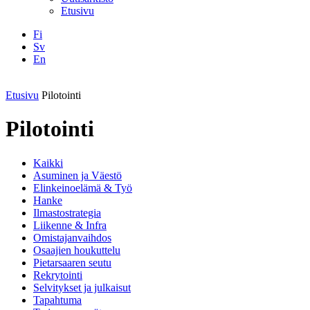
Etusivu
Fi
Sv
En
Facebook
Instagram
LinkedIN
YouTube
Etusivu
Pilotointi
Pilotointi
Kaikki
Asuminen ja Väestö
Elinkeinoelämä & Työ
Hanke
Ilmastostrategia
Liikenne & Infra
Omistajanvaihdos
Osaajien houkuttelu
Pietarsaaren seutu
Rekrytointi
Selvitykset ja julkaisut
Tapahtuma