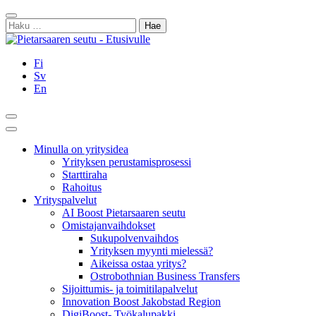
Siirry
Sulje
sisältöön
Haku:
Fi
Sv
En
Hae
Päävalikko
Minulla on yritysidea
Yrityksen perustamisprosessi
Starttiraha
Rahoitus
Yrityspalvelut
AI Boost Pietarsaaren seutu
Omistajanvaihdokset
Sukupolvenvaihdos
Yrityksen myynti mielessä?
Aikeissa ostaa yritys?
Ostrobothnian Business Transfers
Sijoittumis- ja toimitilapalvelut
Innovation Boost Jakobstad Region
DigiBoost- Työkalupakki