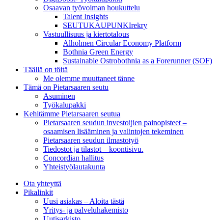
Osaavan työvoiman houkuttelu
Talent Insights
SEUTUKAUPUNKIrekry
Vastuullisuus ja kiertotalous
Alholmen Circular Economy Platform
Bothnia Green Energy
Sustainable Ostrobothnia as a Forerunner (SOF)
Täällä on töitä
Me olemme muuttaneet tänne
Tämä on Pietarsaaren seutu
Asuminen
Työkalupakki
Kehitämme Pietarsaaren seutua
Pietarsaaren seudun investoijien painopisteet –
osaamisen lisääminen ja valintojen tekeminen
Pietarsaaren seudun ilmastotyö
Tiedostot ja tilastot – koontisivu.
Concordian hallitus
Yhteistyölautakunta
Ota yhteyttä
Pikalinkit
Uusi asiakas – Aloita tästä
Yritys- ja palveluhakemisto
Uutisarkisto