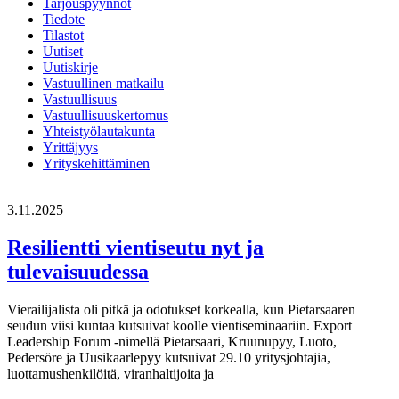
Tarjouspyynnöt
Tiedote
Tilastot
Uutiset
Uutiskirje
Vastuullinen matkailu
Vastuullisuus
Vastuullisuuskertomus
Yhteistyölautakunta
Yrittäjyys
Yrityskehittäminen
3.11.2025
Resilientti vientiseutu nyt ja
tulevaisuudessa
Vierailijalista oli pitkä ja odotukset korkealla, kun Pietarsaaren
seudun viisi kuntaa kutsuivat koolle vientiseminaariin. Export
Leadership Forum -nimellä Pietarsaari, Kruunupyy, Luoto,
Pedersöre ja Uusikaarlepyy kutsuivat 29.10 yritysjohtajia,
luottamushenkilöitä, viranhaltijoita ja