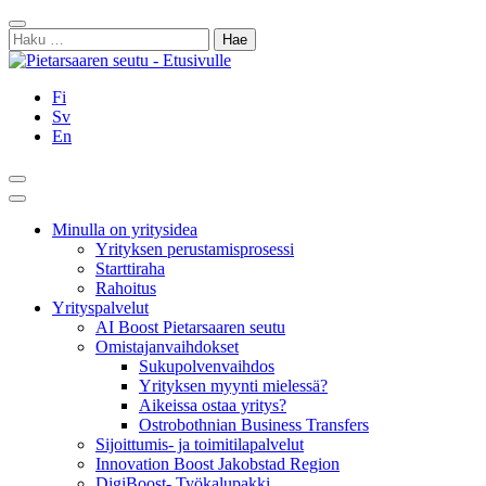
Siirry
Sulje
sisältöön
Haku:
Fi
Sv
En
Hae
Päävalikko
Minulla on yritysidea
Yrityksen perustamisprosessi
Starttiraha
Rahoitus
Yrityspalvelut
AI Boost Pietarsaaren seutu
Omistajanvaihdokset
Sukupolvenvaihdos
Yrityksen myynti mielessä?
Aikeissa ostaa yritys?
Ostrobothnian Business Transfers
Sijoittumis- ja toimitilapalvelut
Innovation Boost Jakobstad Region
DigiBoost- Työkalupakki