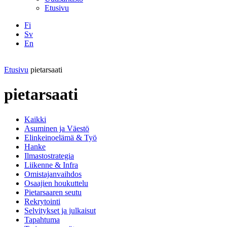
Etusivu
Fi
Sv
En
Facebook
Instagram
LinkedIN
YouTube
Etusivu
pietarsaati
pietarsaati
Kaikki
Asuminen ja Väestö
Elinkeinoelämä & Työ
Hanke
Ilmastostrategia
Liikenne & Infra
Omistajanvaihdos
Osaajien houkuttelu
Pietarsaaren seutu
Rekrytointi
Selvitykset ja julkaisut
Tapahtuma