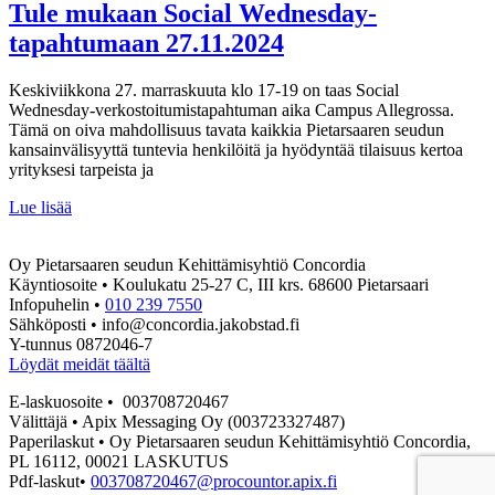
Tule mukaan Social Wednesday-
tapahtumaan 27.11.2024
Keskiviikkona 27. marraskuuta klo 17-19 on taas Social
Wednesday-verkostoitumistapahtuman aika Campus Allegrossa.
Tämä on oiva mahdollisuus tavata kaikkia Pietarsaaren seudun
kansainvälisyyttä tuntevia henkilöitä ja hyödyntää tilaisuus kertoa
yrityksesi tarpeista ja
Tule
Lue lisää
mukaan
Social
Oy Pietarsaaren seudun Kehittämisyhtiö Concordia
Wednesday-
Käyntiosoite • Koulukatu 25-27 C, III krs. 68600 Pietarsaari
tapahtumaan
Infopuhelin •
010 239 7550
27.11.2024
Sähköposti • info@concordia.jakobstad.fi
Y-tunnus 0872046-7
Löydät meidät täältä
E-laskuosoite • 003708720467
Välittäjä • Apix Messaging Oy (003723327487)
Paperilaskut • Oy Pietarsaaren seudun Kehittämisyhtiö Concordia,
PL 16112, 00021 LASKUTUS
Pdf-laskut•
003708720467@procountor.apix.fi