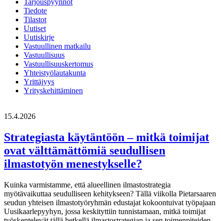
Tarjouspyynnöt
Tiedote
Tilastot
Uutiset
Uutiskirje
Vastuullinen matkailu
Vastuullisuus
Vastuullisuuskertomus
Yhteistyölautakunta
Yrittäjyys
Yrityskehittäminen
15.4.2026
Strategiasta käytäntöön – mitkä toimijat
ovat välttämättömiä seudullisen
ilmastotyön menestykselle?
Kuinka varmistamme, että alueellinen ilmastostrategia
myötävaikuttaa seudulliseen kehitykseen? Tällä viikolla Pietarsaaren
seudun yhteisen ilmastotyöryhmän edustajat kokoontuivat työpajaan
Uusikaarlepyyhyn, jossa keskityttiin tunnistamaan, mitkä toimijat
työskentelevät tällä hetkellä ilmastostrategian ja sen toimenpiteiden