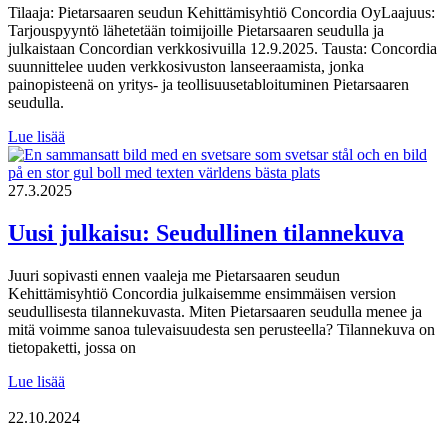
Yrittäjäkahvilla
Tilaaja: Pietarsaaren seudun Kehittämisyhtiö Concordia OyLaajuus:
Tarjouspyyntö lähetetään toimijoille Pietarsaaren seudulla ja
julkaistaan Concordian verkkosivuilla 12.9.2025. Tausta: Concordia
suunnittelee uuden verkkosivuston lanseeraamista, jonka
painopisteenä on yritys- ja teollisuusetabloituminen Pietarsaaren
seudulla.
Tarjouspyyntö:
Lue lisää
Teollisuusvalokuvaus
droonilla
27.3.2025
Uusi julkaisu: Seudullinen tilannekuva
Juuri sopivasti ennen vaaleja me Pietarsaaren seudun
Kehittämisyhtiö Concordia julkaisemme ensimmäisen version
seudullisesta tilannekuvasta. Miten Pietarsaaren seudulla menee ja
mitä voimme sanoa tulevaisuudesta sen perusteella? Tilannekuva on
tietopaketti, jossa on
Uusi
Lue lisää
julkaisu:
Seudullinen
22.10.2024
tilannekuva