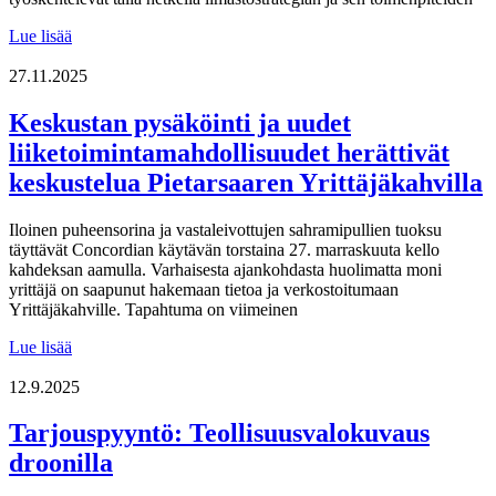
Strategiasta
Lue lisää
käytäntöön
–
27.11.2025
mitkä
toimijat
Keskustan pysäköinti ja uudet
ovat
liiketoimintamahdollisuudet herättivät
välttämättömiä
seudullisen
keskustelua Pietarsaaren Yrittäjäkahvilla
ilmastotyön
menestykselle?
Iloinen puheensorina ja vastaleivottujen sahramipullien tuoksu
täyttävät Concordian käytävän torstaina 27. marraskuuta kello
kahdeksan aamulla. Varhaisesta ajankohdasta huolimatta moni
yrittäjä on saapunut hakemaan tietoa ja verkostoitumaan
Yrittäjäkahville. Tapahtuma on viimeinen
Keskustan
Lue lisää
pysäköinti
ja
12.9.2025
uudet
liiketoimintamahdollisuudet
Tarjouspyyntö: Teollisuusvalokuvaus
herättivät
droonilla
keskustelua
Pietarsaaren