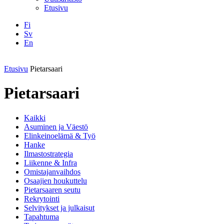
Etusivu
Fi
Sv
En
Facebook
Instagram
LinkedIN
YouTube
Etusivu
Pietarsaari
Pietarsaari
Kaikki
Asuminen ja Väestö
Elinkeinoelämä & Työ
Hanke
Ilmastostrategia
Liikenne & Infra
Omistajanvaihdos
Osaajien houkuttelu
Pietarsaaren seutu
Rekrytointi
Selvitykset ja julkaisut
Tapahtuma