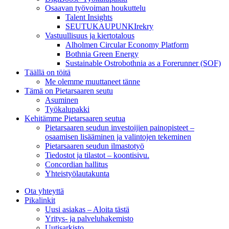
Osaavan työvoiman houkuttelu
Talent Insights
SEUTUKAUPUNKIrekry
Vastuullisuus ja kiertotalous
Alholmen Circular Economy Platform
Bothnia Green Energy
Sustainable Ostrobothnia as a Forerunner (SOF)
Täällä on töitä
Me olemme muuttaneet tänne
Tämä on Pietarsaaren seutu
Asuminen
Työkalupakki
Kehitämme Pietarsaaren seutua
Pietarsaaren seudun investoijien painopisteet –
osaamisen lisääminen ja valintojen tekeminen
Pietarsaaren seudun ilmastotyö
Tiedostot ja tilastot – koontisivu.
Concordian hallitus
Yhteistyölautakunta
Ota yhteyttä
Pikalinkit
Uusi asiakas – Aloita tästä
Yritys- ja palveluhakemisto
Uutisarkisto