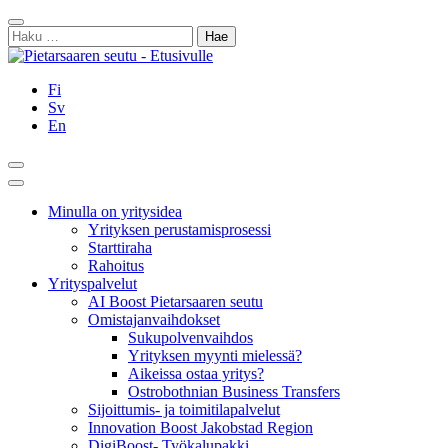
Siirry
Sulje
sisältöön
Haku:
Fi
Sv
En
Hae
Päävalikko
Minulla on yritysidea
Yrityksen perustamisprosessi
Starttiraha
Rahoitus
Yrityspalvelut
AI Boost Pietarsaaren seutu
Omistajanvaihdokset
Sukupolvenvaihdos
Yrityksen myynti mielessä?
Aikeissa ostaa yritys?
Ostrobothnian Business Transfers
Sijoittumis- ja toimitilapalvelut
Innovation Boost Jakobstad Region
DigiBoost- Työkalupakki