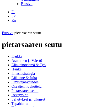
Etusivu
Fi
Sv
En
Facebook
Instagram
LinkedIN
YouTube
Etusivu
pietarsaaren seutu
pietarsaaren seutu
Kaikki
Asuminen ja Väestö
Elinkeinoelämä & Työ
Hanke
Ilmastostrategia
Liikenne & Infra
Omistajanvaihdos
Osaajien houkuttelu
Pietarsaaren seutu
Rekrytointi
Selvitykset ja julkaisut
Tapahtuma