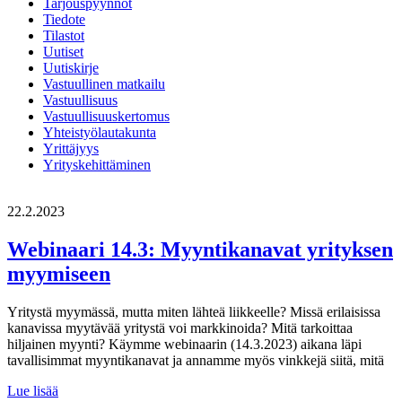
Tarjouspyynnöt
Tiedote
Tilastot
Uutiset
Uutiskirje
Vastuullinen matkailu
Vastuullisuus
Vastuullisuuskertomus
Yhteistyölautakunta
Yrittäjyys
Yrityskehittäminen
22.2.2023
Webinaari 14.3: Myyntikanavat yrityksen
myymiseen
Yritystä myymässä, mutta miten lähteä liikkeelle? Missä erilaisissa
kanavissa myytävää yritystä voi markkinoida? Mitä tarkoittaa
hiljainen myynti? Käymme webinaarin (14.3.2023) aikana läpi
tavallisimmat myyntikanavat ja annamme myös vinkkejä siitä, mitä
Webinaari
Lue lisää