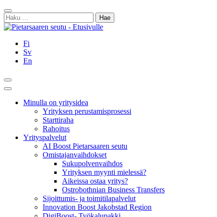
Siirry
Sulje
sisältöön
Haku:
Fi
Sv
En
Hae
Päävalikko
Minulla on yritysidea
Yrityksen perustamisprosessi
Starttiraha
Rahoitus
Yrityspalvelut
AI Boost Pietarsaaren seutu
Omistajanvaihdokset
Sukupolvenvaihdos
Yrityksen myynti mielessä?
Aikeissa ostaa yritys?
Ostrobothnian Business Transfers
Sijoittumis- ja toimitilapalvelut
Innovation Boost Jakobstad Region
DigiBoost- Työkalupakki