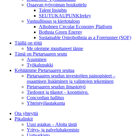
Osaavan työvoiman houkuttelu
Talent Insights
SEUTUKAUPUNKIrekry
Vastuullisuus ja kiertotalous
Alholmen Circular Economy Platform
Bothnia Green Energy
Sustainable Ostrobothnia as a Forerunner (SOF)
Täällä on töitä
Me olemme muuttaneet tänne
Tämä on Pietarsaaren seutu
Asuminen
Työkalupakki
Kehitämme Pietarsaaren seutua
Pietarsaaren seudun investoijien painopisteet –
osaamisen lisääminen ja valintojen tekeminen
Pietarsaaren seudun ilmastotyö
Tiedostot ja tilastot – koontisivu.
Concordian hallitus
Yhteistyölautakunta
Ota yhteyttä
Pikalinkit
Uusi asiakas – Aloita tästä
Yritys- ja palveluhakemisto
Uutisarkisto