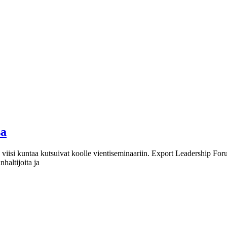
sa
dun viisi kuntaa kutsuivat koolle vientiseminaariin. Export Leadership F
haltijoita ja