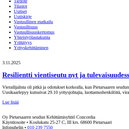
Tiedote
Tilastot
Uutiset
Uutiskirje
Vastuullinen matkailu
Vastuullisuus
Vastuullisuuskertomus
Yhteistyölautakunta
Yrittäjyys
Yrityskehittäminen
3.11.2025
Resilientti vientiseutu nyt ja tulevaisuudes
Vierailijalista oli pitkä ja odotukset korkealla, kun Pietarsaaren seu
Uusikaarlepyy kutsuivat 29.10 yritysjohtajia, luottamushenkilöitä, viran
Resilientti
Lue lisää
vientiseutu
nyt
Oy Pietarsaaren seudun Kehittämisyhtiö Concordia
ja
Käyntiosoite • Koulukatu 25-27 C, III krs. 68600 Pietarsaari
tulevaisuudessa
Infopuhelin •
010 239 7550