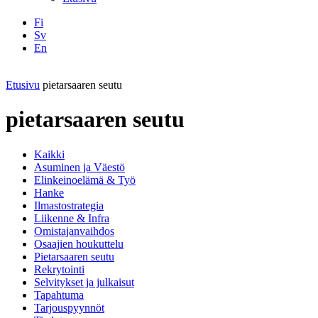
Fi
Sv
En
Facebook
Instagram
LinkedIN
YouTube
Etusivu
pietarsaaren seutu
pietarsaaren seutu
Kaikki
Asuminen ja Väestö
Elinkeinoelämä & Työ
Hanke
Ilmastostrategia
Liikenne & Infra
Omistajanvaihdos
Osaajien houkuttelu
Pietarsaaren seutu
Rekrytointi
Selvitykset ja julkaisut
Tapahtuma
Tarjouspyynnöt