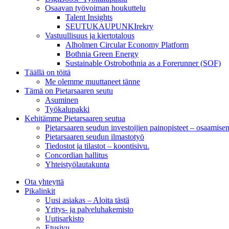
Osaavan työvoiman houkuttelu
Talent Insights
SEUTUKAUPUNKIrekry
Vastuullisuus ja kiertotalous
Alholmen Circular Economy Platform
Bothnia Green Energy
Sustainable Ostrobothnia as a Forerunner (SOF)
Täällä on töitä
Me olemme muuttaneet tänne
Tämä on Pietarsaaren seutu
Asuminen
Työkalupakki
Kehitämme Pietarsaaren seutua
Pietarsaaren seudun investoijien painopisteet – osaamise
Pietarsaaren seudun ilmastotyö
Tiedostot ja tilastot – koontisivu.
Concordian hallitus
Yhteistyölautakunta
Ota yhteyttä
Pikalinkit
Uusi asiakas – Aloita tästä
Yritys- ja palveluhakemisto
Uutisarkisto
Etusivu