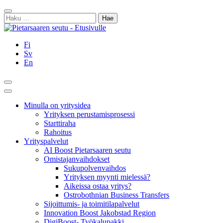
Siirry
Sulje
sisältöön
Haku:
Fi
Sv
En
Hae
Päävalikko
Minulla on yritysidea
Yrityksen perustamisprosessi
Starttiraha
Rahoitus
Yrityspalvelut
AI Boost Pietarsaaren seutu
Omistajanvaihdokset
Sukupolvenvaihdos
Yrityksen myynti mielessä?
Aikeissa ostaa yritys?
Ostrobothnian Business Transfers
Sijoittumis- ja toimitilapalvelut
Innovation Boost Jakobstad Region
DigiBoost- Työkalupakki