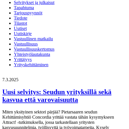
Selvitykset ja julkaisut
Tapahtuma
Tarjouspyynnöt
Tiedote
Tilastot
Uutiset
Uutiskirje
Vastuullinen matkailu
Vastuullisuus
Vastuullisuuskertomus
Yhteistyölautakunta
Yrittäjyys
Yrityskehittäminen
7.3.2025
Uusi selvitys: Seudun yrityksillä sekä
kasvua että varovaisuutta
Miten yksityinen sektori pärjää? Pietarsaaren seudun
Kehittämisyhtiö Concordia yrittää vastata tähän kysymykseen
Attract! -tutkimuksella, jossa tarkastellaan yritysten
kasvusuunnitelmia, työllisyyttä ja työvoimatarpeita. Kysely