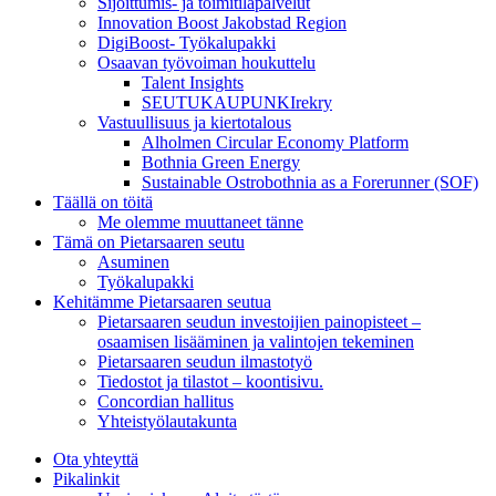
Sijoittumis- ja toimitilapalvelut
Innovation Boost Jakobstad Region
DigiBoost- Työkalupakki
Osaavan työvoiman houkuttelu
Talent Insights
SEUTUKAUPUNKIrekry
Vastuullisuus ja kiertotalous
Alholmen Circular Economy Platform
Bothnia Green Energy
Sustainable Ostrobothnia as a Forerunner (SOF)
Täällä on töitä
Me olemme muuttaneet tänne
Tämä on Pietarsaaren seutu
Asuminen
Työkalupakki
Kehitämme Pietarsaaren seutua
Pietarsaaren seudun investoijien painopisteet –
osaamisen lisääminen ja valintojen tekeminen
Pietarsaaren seudun ilmastotyö
Tiedostot ja tilastot – koontisivu.
Concordian hallitus
Yhteistyölautakunta
Ota yhteyttä
Pikalinkit