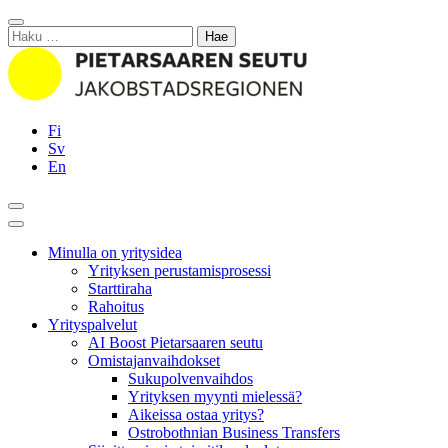
Siirry
Sulje
sisältöön
Haku:
Fi
Sv
En
Hae
Päävalikko
Minulla on yritysidea
Yrityksen perustamisprosessi
Starttiraha
Rahoitus
Yrityspalvelut
AI Boost Pietarsaaren seutu
Omistajanvaihdokset
Sukupolvenvaihdos
Yrityksen myynti mielessä?
Aikeissa ostaa yritys?
Ostrobothnian Business Transfers