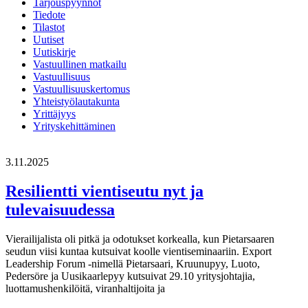
Tarjouspyynnöt
Tiedote
Tilastot
Uutiset
Uutiskirje
Vastuullinen matkailu
Vastuullisuus
Vastuullisuuskertomus
Yhteistyölautakunta
Yrittäjyys
Yrityskehittäminen
3.11.2025
Resilientti vientiseutu nyt ja
tulevaisuudessa
Vierailijalista oli pitkä ja odotukset korkealla, kun Pietarsaaren
seudun viisi kuntaa kutsuivat koolle vientiseminaariin. Export
Leadership Forum -nimellä Pietarsaari, Kruunupyy, Luoto,
Pedersöre ja Uusikaarlepyy kutsuivat 29.10 yritysjohtajia,
luottamushenkilöitä, viranhaltijoita ja