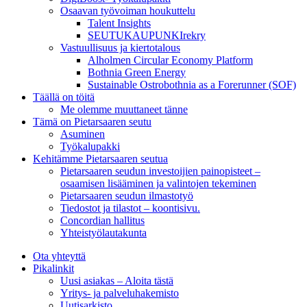
Osaavan työvoiman houkuttelu
Talent Insights
SEUTUKAUPUNKIrekry
Vastuullisuus ja kiertotalous
Alholmen Circular Economy Platform
Bothnia Green Energy
Sustainable Ostrobothnia as a Forerunner (SOF)
Täällä on töitä
Me olemme muuttaneet tänne
Tämä on Pietarsaaren seutu
Asuminen
Työkalupakki
Kehitämme Pietarsaaren seutua
Pietarsaaren seudun investoijien painopisteet –
osaamisen lisääminen ja valintojen tekeminen
Pietarsaaren seudun ilmastotyö
Tiedostot ja tilastot – koontisivu.
Concordian hallitus
Yhteistyölautakunta
Ota yhteyttä
Pikalinkit
Uusi asiakas – Aloita tästä
Yritys- ja palveluhakemisto
Uutisarkisto