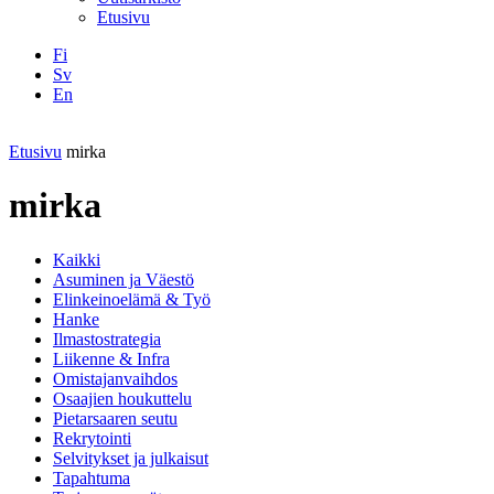
Etusivu
Fi
Sv
En
Facebook
Instagram
LinkedIN
YouTube
Etusivu
mirka
mirka
Kaikki
Asuminen ja Väestö
Elinkeinoelämä & Työ
Hanke
Ilmastostrategia
Liikenne & Infra
Omistajanvaihdos
Osaajien houkuttelu
Pietarsaaren seutu
Rekrytointi
Selvitykset ja julkaisut
Tapahtuma