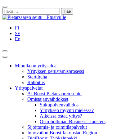
Siirry
Sulje
sisältöön
Haku:
Fi
Sv
En
Hae
Päävalikko
Minulla on yritysidea
Yrityksen perustamisprosessi
Starttiraha
Rahoitus
Yrityspalvelut
AI Boost Pietarsaaren seutu
Omistajanvaihdokset
Sukupolvenvaihdos
Yrityksen myynti mielessä?
Aikeissa ostaa yritys?
Ostrobothnian Business Transfers
Sijoittumis- ja toimitilapalvelut
Innovation Boost Jakobstad Region
DigiBoost- Työkalupakki