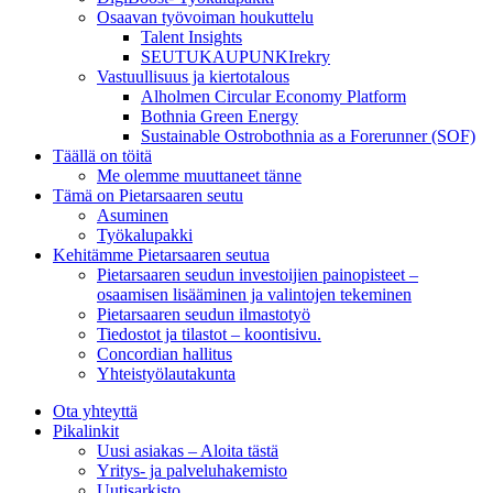
Osaavan työvoiman houkuttelu
Talent Insights
SEUTUKAUPUNKIrekry
Vastuullisuus ja kiertotalous
Alholmen Circular Economy Platform
Bothnia Green Energy
Sustainable Ostrobothnia as a Forerunner (SOF)
Täällä on töitä
Me olemme muuttaneet tänne
Tämä on Pietarsaaren seutu
Asuminen
Työkalupakki
Kehitämme Pietarsaaren seutua
Pietarsaaren seudun investoijien painopisteet –
osaamisen lisääminen ja valintojen tekeminen
Pietarsaaren seudun ilmastotyö
Tiedostot ja tilastot – koontisivu.
Concordian hallitus
Yhteistyölautakunta
Ota yhteyttä
Pikalinkit
Uusi asiakas – Aloita tästä
Yritys- ja palveluhakemisto
Uutisarkisto