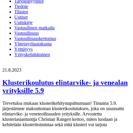
Tarjouspyynnöt
Tiedote
Tilastot
Uutiset
Uutiskirje
Vastuullinen matkailu
Vastuullisuus
Vastuullisuuskertomus
Yhteistyölautakunta
Yrittäjyys
Yrityskehittäminen
21.8.2023
Klusterikoulutus elintarvike- ja venealan
yrityksille 5.9
Tervetuloa mukaan klusterikehitystapahtumaan! Tiistaina 5.9.
järjestämme maksuttoman klusterikoulutuksen, joka on suunnattu
elintarvike- ja veneteollisuuden yrityksille. Arvostettu
klusteriasiantuntija Christian Rangen kertoo, miten luodaan ja
kehitetään klusteritoimintaa sekä mitä klusteri voi tarjota