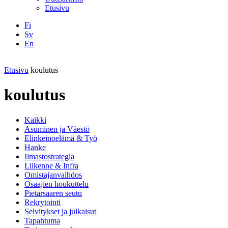
Etusivu
Fi
Sv
En
Facebook
Instagram
LinkedIN
YouTube
Etusivu
koulutus
koulutus
Kaikki
Asuminen ja Väestö
Elinkeinoelämä & Työ
Hanke
Ilmastostrategia
Liikenne & Infra
Omistajanvaihdos
Osaajien houkuttelu
Pietarsaaren seutu
Rekrytointi
Selvitykset ja julkaisut
Tapahtuma