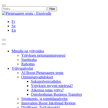
Siirry
Sulje
sisältöön
Haku:
Fi
Sv
En
Hae
Päävalikko
Minulla on yritysidea
Yrityksen perustamisprosessi
Starttiraha
Rahoitus
Yrityspalvelut
AI Boost Pietarsaaren seutu
Omistajanvaihdokset
Sukupolvenvaihdos
Yrityksen myynti mielessä?
Aikeissa ostaa yritys?
Ostrobothnian Business Transfers
Sijoittumis- ja toimitilapalvelut
Innovation Boost Jakobstad Region
DigiBoost- Työkalupakki