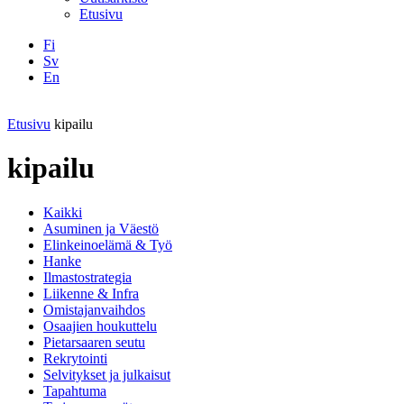
Etusivu
Fi
Sv
En
Facebook
Instagram
LinkedIN
YouTube
Etusivu
kipailu
kipailu
Kaikki
Asuminen ja Väestö
Elinkeinoelämä & Työ
Hanke
Ilmastostrategia
Liikenne & Infra
Omistajanvaihdos
Osaajien houkuttelu
Pietarsaaren seutu
Rekrytointi
Selvitykset ja julkaisut
Tapahtuma