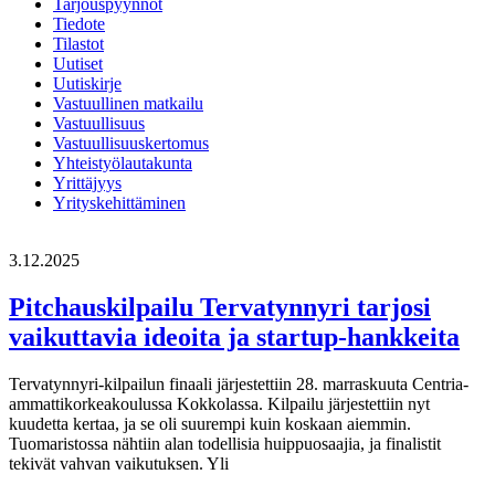
Tarjouspyynnöt
Tiedote
Tilastot
Uutiset
Uutiskirje
Vastuullinen matkailu
Vastuullisuus
Vastuullisuuskertomus
Yhteistyölautakunta
Yrittäjyys
Yrityskehittäminen
3.12.2025
Pitchauskilpailu Tervatynnyri tarjosi
vaikuttavia ideoita ja startup-hankkeita
Tervatynnyri-kilpailun finaali järjestettiin 28. marraskuuta Centria-
ammattikorkeakoulussa Kokkolassa. Kilpailu järjestettiin nyt
kuudetta kertaa, ja se oli suurempi kuin koskaan aiemmin.
Tuomaristossa nähtiin alan todellisia huippuosaajia, ja finalistit
tekivät vahvan vaikutuksen. Yli