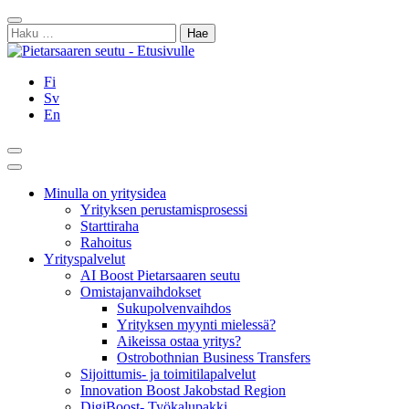
Siirry
Sulje
sisältöön
Haku:
Fi
Sv
En
Hae
Päävalikko
Minulla on yritysidea
Yrityksen perustamisprosessi
Starttiraha
Rahoitus
Yrityspalvelut
AI Boost Pietarsaaren seutu
Omistajanvaihdokset
Sukupolvenvaihdos
Yrityksen myynti mielessä?
Aikeissa ostaa yritys?
Ostrobothnian Business Transfers
Sijoittumis- ja toimitilapalvelut
Innovation Boost Jakobstad Region
DigiBoost- Työkalupakki