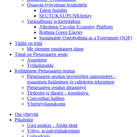
Osaavan työvoiman houkuttelu
Talent Insights
SEUTUKAUPUNKIrekry
Vastuullisuus ja kiertotalous
Alholmen Circular Economy Platform
Bothnia Green Energy
Sustainable Ostrobothnia as a Forerunner (SOF)
Täällä on töitä
Me olemme muuttaneet tänne
Tämä on Pietarsaaren seutu
Asuminen
Työkalupakki
Kehitämme Pietarsaaren seutua
Pietarsaaren seudun investoijien painopisteet –
osaamisen lisääminen ja valintojen tekeminen
Pietarsaaren seudun ilmastotyö
Tiedostot ja tilastot – koontisivu.
Concordian hallitus
Yhteistyölautakunta
Ota yhteyttä
Pikalinkit
Uusi asiakas – Aloita tästä
Yritys- ja palveluhakemisto
Uutisarkisto