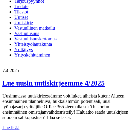
Tarjouspyynnöt
Tiedote
Tilastot
Uutiset
Uutiskirje
Vastuullinen matkailu
Vastuullisuus
Vastuullisuuskertomus
Yhteistyölautakunta
Yrittäjyys
Yrityskehittäminen
7.4.2025
Lue uusin uutiskirjeemme 4/2025
Uusimmassa uutiskirjeessämme voit lukea aiheista kuten: Alueen
ensimmäinen tilannekuva, hukkalämmön potentiaali, uusi
työpajasarja yrittäjille Office 365 -teemalla sekä historian
ensimmäinen omistajanvaihdosristeily! Haluatko saada uutiskirjeen
suoraan sähköpostiisi? Tilaa se tästä.
Lue
Lue lisää
uusin