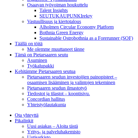
Osaavan työvoiman houkuttelu
Talent Insights
SEUTUKAUPUNKIrekry
Vastuullisuus ja kiertotalous
Alholmen Circular Economy Platform
Bothnia Green Energy
Sustainable Ostrobothnia as a Forerunner (SOF)
Täällä on töitä
Me olemme muuttaneet tänne
Tämä on Pietarsaaren seutu
Asuminen
Työkalupakki
Kehitämme Pietarsaaren seutua
Pietarsaaren seudun investoijien painopisteet –
osaamisen lisääminen ja valintojen tekeminen
Pietarsaaren seudun ilmastotyö
Tiedostot ja tilastot – koontisivu.
Concordian hallitus
Yhteistyölautakunta
Ota yhteyttä
Pikalinkit
Uusi asiakas – Aloita tästä
Yritys- ja palveluhakemisto
Uutisarkisto