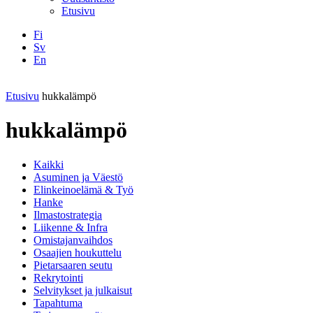
Etusivu
Fi
Sv
En
Facebook
Instagram
LinkedIN
YouTube
Etusivu
hukkalämpö
hukkalämpö
Kaikki
Asuminen ja Väestö
Elinkeinoelämä & Työ
Hanke
Ilmastostrategia
Liikenne & Infra
Omistajanvaihdos
Osaajien houkuttelu
Pietarsaaren seutu
Rekrytointi
Selvitykset ja julkaisut
Tapahtuma