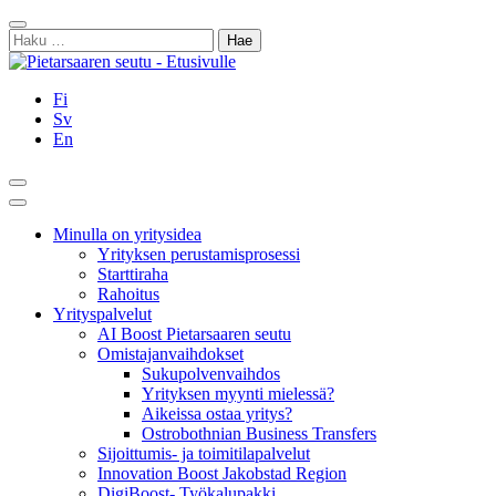
Siirry
Sulje
sisältöön
Haku:
Fi
Sv
En
Hae
Päävalikko
Minulla on yritysidea
Yrityksen perustamisprosessi
Starttiraha
Rahoitus
Yrityspalvelut
AI Boost Pietarsaaren seutu
Omistajanvaihdokset
Sukupolvenvaihdos
Yrityksen myynti mielessä?
Aikeissa ostaa yritys?
Ostrobothnian Business Transfers
Sijoittumis- ja toimitilapalvelut
Innovation Boost Jakobstad Region
DigiBoost- Työkalupakki